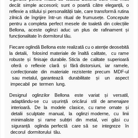
decât simple accesorii; sunt o poartă către eleganță, o
reflexie a stilului și personalității tale, care transformă rutina
zilnică de îngrijire într-un ritual de frumusețe. Concepute
pentru a completa perfect mesele de toaletă din colecțiile
Bellona, aceste oglinzi aduc un plus de rafinament și
funcționalitate în dormitorul tău.
Fiecare oglindă Bellona este realizată cu o atenție deosebită
la detalii, folosind materiale de înaltă calitate, cu rame
robuste și finisaje durabile. Sticla de calitate superioară
oferă o reflexie clară și fără distorsiuni, iar ramele,
confecționate din materiale rezistente precum MDF-ul
sau metalul, garantează durabilitate și un aspect
impecabil pe termen lung.
Designul oglinzilor Bellona este variat și versatil,
adaptându-se cu ușurință oricărui stil de amenajare
interioară. De la modele clasice, cu rame ornate și
detalii sculptate manual, la oglinzi moderne, cu linii
minimaliste și rame subțiri din metal, vei găsi cu
siguranță oglinda perfectă care să se integreze în
decorul dormitorului tău.