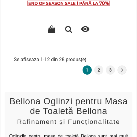
de
baza

Se afiseaza 1-12 din 28 produs(e)
1
2
3
Bellona Oglinzi pentru Masa
de Toaletă Bellona
Rafinament și Funcționalitate
Oglinzile pentru masa de toaletă Bellona sunt mai mult