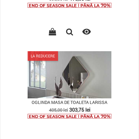
de
baza

LA REDUCERE
OGLINDA MASA DE TOALETA LARISSA
Pret
Pret
303,75 lei
405,00 lei
de
baza