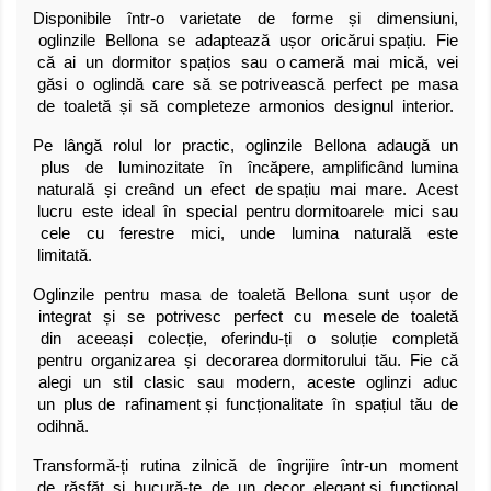
Disponibile într-o varietate de forme și dimensiuni,
oglinzile Bellona se adaptează ușor oricărui spațiu. Fie
că ai un dormitor spațios sau o cameră mai mică, vei
găsi o oglindă care să se potrivească perfect pe masa
de toaletă și să completeze armonios designul interior.
Pe lângă rolul lor practic, oglinzile Bellona adaugă un
plus de luminozitate în încăpere, amplificând lumina
naturală și creând un efect de spațiu mai mare. Acest
lucru este ideal în special pentru dormitoarele mici sau
cele cu ferestre mici, unde lumina naturală este
limitată.
Oglinzile pentru masa de toaletă Bellona sunt ușor de
integrat și se potrivesc perfect cu mesele de toaletă
din aceeași colecție, oferindu-ți o soluție completă
pentru organizarea și decorarea dormitorului tău. Fie că
alegi un stil clasic sau modern, aceste oglinzi aduc
un plus de rafinament și funcționalitate în spațiul tău de
odihnă.
Transformă-ți rutina zilnică de îngrijire într-un moment
de răsfăț și bucură-te de un decor elegant și funcțional