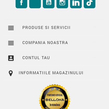
reorder
PRODUSE SI SERVICII

reorder
COMPANIA NOASTRA

account_box
CONTUL TAU

INFORMATIILE MAGAZINULUI