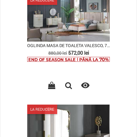
OGLINDA MASA DE TOALETA VALESCO, 74X74CM,...
Pret
Pret
572,00 lei
880,00 lei
de
baza

LA REDUCERE