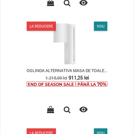

LA REDUCERE
NOU
OGLINDA ALTERNATIVA MASA DE TOALETA MARIETTA
Pret
Pret
911,25 lei
1.215,00 lei
de
baza

LA REDUCERE
NOU