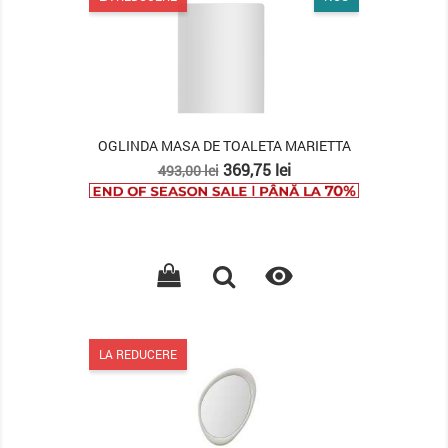
OGLINDA MASA DE TOALETA MARIETTA
Pret
Pret
369,75 lei
493,00 lei
de
baza

LA REDUCERE