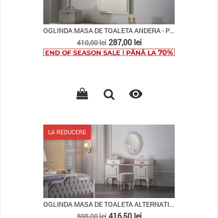
OGLINDA MASA DE TOALETA ANDERA - PROMO
Pret
Pret
287,00 lei
410,00 lei
de
baza

LA REDUCERE
OGLINDA MASA DE TOALETA ALTERNATIVA ANDERA
Pret
Pret
416,50 lei
595,00 lei