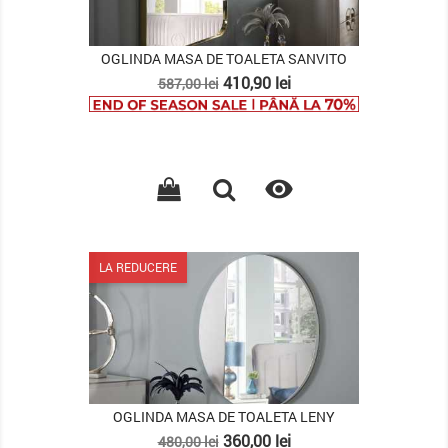
OGLINDA MASA DE TOALETA SANVITO
Pret
Pret
410,90 lei
587,00 lei
de
baza

LA REDUCERE
OGLINDA MASA DE TOALETA LENY
Pret
Pret
360,00 lei
480,00 lei