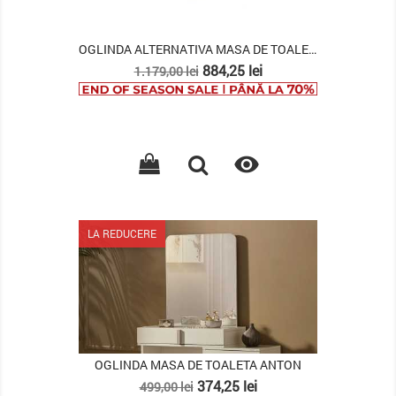
OGLINDA ALTERNATIVA MASA DE TOALETA CLARIS
Pret
Pret
884,25 lei
1.179,00 lei
de
baza

LA REDUCERE
OGLINDA MASA DE TOALETA ANTON
Pret
Pret
374,25 lei
499,00 lei