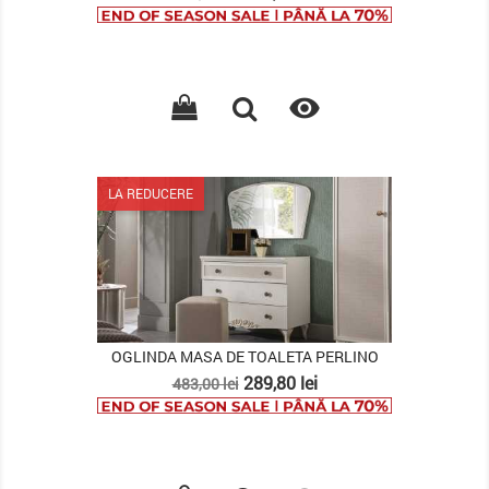
de
baza

LA REDUCERE
OGLINDA MASA DE TOALETA PERLINO
Pret
Pret
289,80 lei
483,00 lei
de
baza