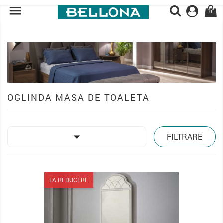

0
OGLINDA MASA DE TOALETA

FILTRARE
LA REDUCERE