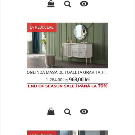

LA REDUCERE
OGLINDA MASA DE TOALETA GRAVITA, FILDES
Pret
Pret
963,00 lei
1.284,00 lei
de
baza

LA REDUCERE