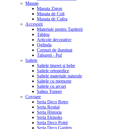
Masute
Masuta Zigon
Masuta de Colt
Masuta de Cafea
Accesorii
Materiale pentru Tapiterii
Tablou
Articole decorative
Oglinda
Corpuri de iluminat
Tabureti - Puf
Saltele
Saltele tineret si bebe
Saltele ortopedice
Saltele materiale naturale
Saltele cu memorie
Saltele cu arcuri
Saltea Topper
Covoare
Seria Deco Retro
Seria Resital
Seria Historia
Seria Ekinoks
Seria Deco Point
Seria Deco Garden