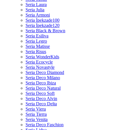
Seria Laura
Seria Julia
Seria Armoni
Seria İpekzade100
Seria İpekzade120
Seria Black & Brown
Seria Esiliva
Seria Legro
Seria Matisse
Seria Risus
Seria WonderKids
Seria Ecocycle
Seria Novastyle
Seria Deco Diamond
Seria Deco Milano
Seria Deco Ibiza
Seria Deco Natural
Seria Deco Soft
Seria Deco Alvin
Seria Deco Delta
Seria Viera
Seria Tierra
Seria Venita
Seria Deco Faschion
Seria Lidya