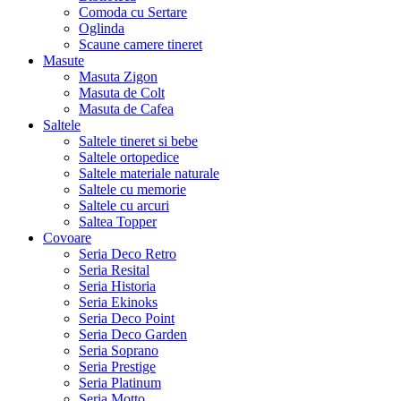
Comoda cu Sertare
Oglinda
Scaune camere tineret
Masute
Masuta Zigon
Masuta de Colt
Masuta de Cafea
Saltele
Saltele tineret si bebe
Saltele ortopedice
Saltele materiale naturale
Saltele cu memorie
Saltele cu arcuri
Saltea Topper
Covoare
Seria Deco Retro
Seria Resital
Seria Historia
Seria Ekinoks
Seria Deco Point
Seria Deco Garden
Seria Soprano
Seria Prestige
Seria Platinum
Seria Motto