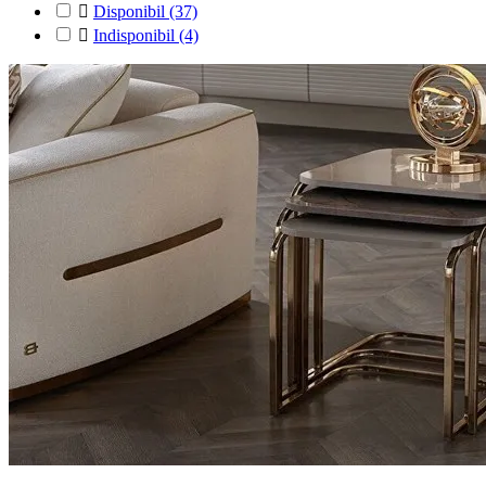

Disponibil
(37)

Indisponibil
(4)