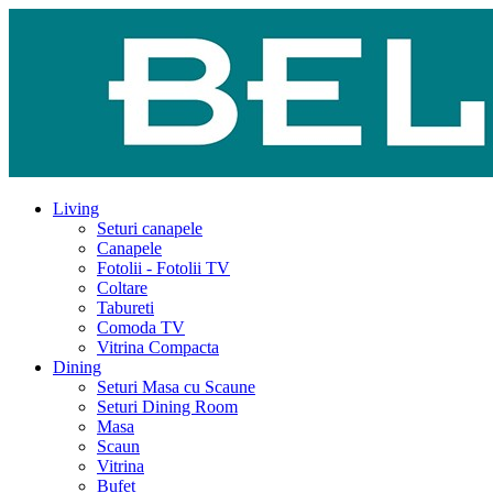
Living
Seturi canapele
Canapele
Fotolii - Fotolii TV
Coltare
Tabureti
Comoda TV
Vitrina Compacta
Dining
Seturi Masa cu Scaune
Seturi Dining Room
Masa
Scaun
Vitrina
Bufet