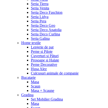
Seria Tierra
Seria Venita
Seria Deco Faschion
Seria Lidya
Seria Pera
Seria Deco Geo
Seria Deco Anatolia
Seria Deco Curlina
Seria Galina
Home textile
Lenjerie de pat
Perne si Pilote
Cuverturi si Pături
Prosoape si Halate
Perne Decorative
Husa Alez
Culcusuri animale de companie
Bucatarie
Masa
Scaun
Masa + Scaune
Gradina
Set Mobilier Gradina
Masa
Scaun