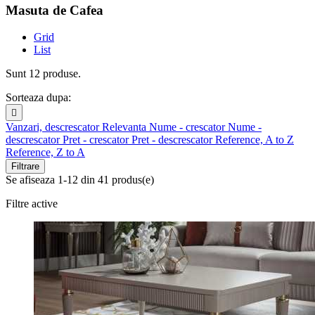
Masuta de Cafea
Grid
List
Sunt 12 produse.
Sorteaza dupa:

Vanzari, descrescator
Relevanta
Nume - crescator
Nume -
descrescator
Pret - crescator
Pret - descrescator
Reference, A to Z
Reference, Z to A
Filtrare
Se afiseaza 1-12 din 41 produs(e)
Filtre active