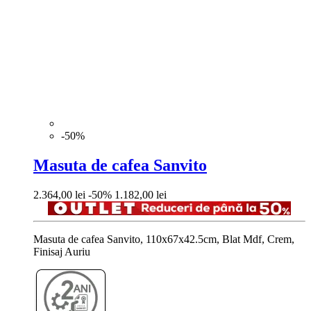
-50%
Masuta de cafea Sanvito
Pret
Pret
2.364,00 lei
-50%
1.182,00 lei
de
baza
Masuta de cafea Sanvito, 110x67x42.5cm, Blat Mdf, Crem,
Finisaj Auriu