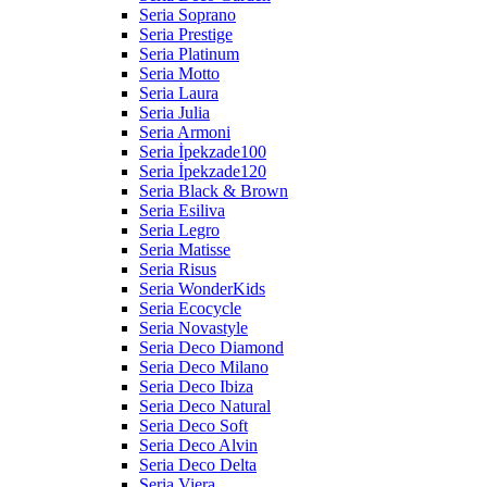
Seria Soprano
Seria Prestige
Seria Platinum
Seria Motto
Seria Laura
Seria Julia
Seria Armoni
Seria İpekzade100
Seria İpekzade120
Seria Black & Brown
Seria Esiliva
Seria Legro
Seria Matisse
Seria Risus
Seria WonderKids
Seria Ecocycle
Seria Novastyle
Seria Deco Diamond
Seria Deco Milano
Seria Deco Ibiza
Seria Deco Natural
Seria Deco Soft
Seria Deco Alvin
Seria Deco Delta
Seria Viera