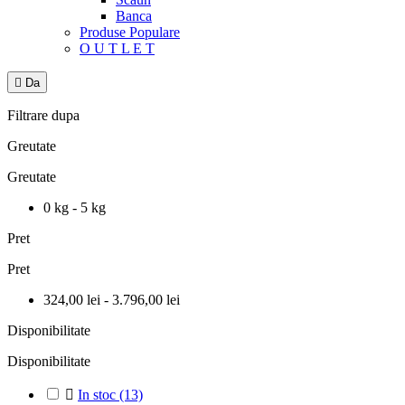
Banca
Produse Populare
O U T L E T

Da
Filtrare dupa
Greutate
Greutate
0 kg - 5 kg
Pret
Pret
324,00 lei - 3.796,00 lei
Disponibilitate
Disponibilitate

In stoc
(13)