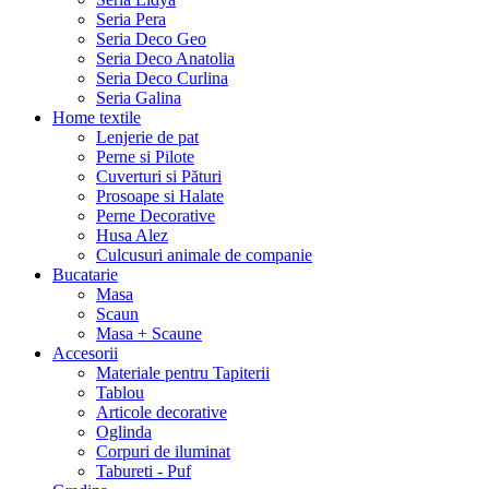
Seria Pera
Seria Deco Geo
Seria Deco Anatolia
Seria Deco Curlina
Seria Galina
Home textile
Lenjerie de pat
Perne si Pilote
Cuverturi si Pături
Prosoape si Halate
Perne Decorative
Husa Alez
Culcusuri animale de companie
Bucatarie
Masa
Scaun
Masa + Scaune
Accesorii
Materiale pentru Tapiterii
Tablou
Articole decorative
Oglinda
Corpuri de iluminat
Tabureti - Puf