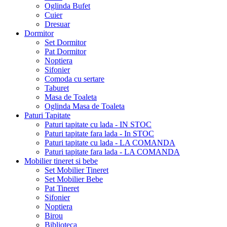
Oglinda Bufet
Cuier
Dresuar
Dormitor
Set Dormitor
Pat Dormitor
Noptiera
Sifonier
Comoda cu sertare
Taburet
Masa de Toaleta
Oglinda Masa de Toaleta
Paturi Tapitate
Paturi tapitate cu lada - IN STOC
Paturi tapitate fara lada - In STOC
Paturi tapitate cu lada - LA COMANDA
Paturi tapitate fara lada - LA COMANDA
Mobilier tineret si bebe
Set Mobilier Tineret
Set Mobilier Bebe
Pat Tineret
Sifonier
Noptiera
Birou
Biblioteca