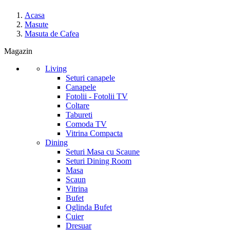
Acasa
Masute
Masuta de Cafea
Magazin
Living
Seturi canapele
Canapele
Fotolii - Fotolii TV
Coltare
Tabureti
Comoda TV
Vitrina Compacta
Dining
Seturi Masa cu Scaune
Seturi Dining Room
Masa
Scaun
Vitrina
Bufet
Oglinda Bufet
Cuier
Dresuar