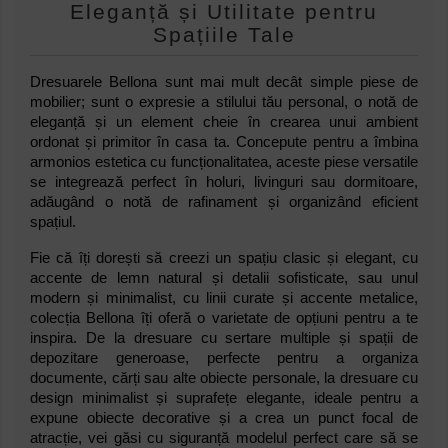
Eleganță și Utilitate pentru
Spațiile Tale
Dresuarele Bellona sunt mai mult decât simple piese de
mobilier; sunt o expresie a stilului tău personal, o notă de
eleganță și un element cheie în crearea unui ambient
ordonat și primitor în casa ta. Concepute pentru a îmbina
armonios estetica cu funcționalitatea, aceste piese versatile
se integrează perfect în holuri, livinguri sau dormitoare,
adăugând o notă de rafinament și organizând eficient
spațiul.
Fie că îți dorești să creezi un spațiu clasic și elegant, cu
accente de lemn natural și detalii sofisticate, sau unul
modern și minimalist, cu linii curate și accente metalice,
colecția Bellona îți oferă o varietate de opțiuni pentru a te
inspira. De la dresuare cu sertare multiple și spații de
depozitare generoase, perfecte pentru a organiza
documente, cărți sau alte obiecte personale, la dresuare cu
design minimalist și suprafețe elegante, ideale pentru a
expune obiecte decorative și a crea un punct focal de
atracție, vei găsi cu siguranță modelul perfect care să se