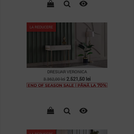

LA REDUCERE
DRESUAR VERONICA
Pret
Pret
2.521,50 lei
3.362,00 lei
de
baza

LA REDUCERE