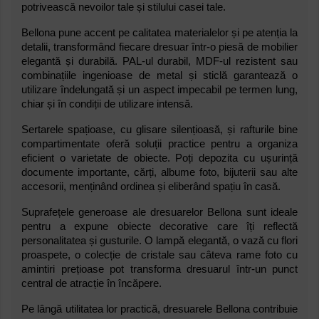
potrivească nevoilor tale și stilului casei tale.
Bellona pune accent pe calitatea materialelor și pe atenția la
detalii, transformând fiecare dresuar într-o piesă de mobilier
elegantă și durabilă. PAL-ul durabil, MDF-ul rezistent sau
combinațiile ingenioase de metal și sticlă garantează o
utilizare îndelungată și un aspect impecabil pe termen lung,
chiar și în condiții de utilizare intensă.
Sertarele spațioase, cu glisare silențioasă, și rafturile bine
compartimentate oferă soluții practice pentru a organiza
eficient o varietate de obiecte. Poți depozita cu ușurință
documente importante, cărți, albume foto, bijuterii sau alte
accesorii, menținând ordinea și eliberând spațiu în casă.
Suprafețele generoase ale dresuarelor Bellona sunt ideale
pentru a expune obiecte decorative care îți reflectă
personalitatea și gusturile. O lampă elegantă, o vază cu flori
proaspete, o colecție de cristale sau câteva rame foto cu
amintiri prețioase pot transforma dresuarul într-un punct
central de atracție în încăpere.
Pe lângă utilitatea lor practică, dresuarele Bellona contribuie