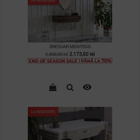
DRESUAR MONTEGO
Pret
Pret
2.173,50 lei
2.898,00 lei
de
baza

LA REDUCERE