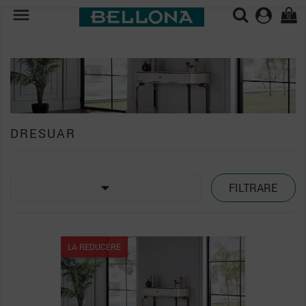

0
DRESUAR

FILTRARE
LA REDUCERE