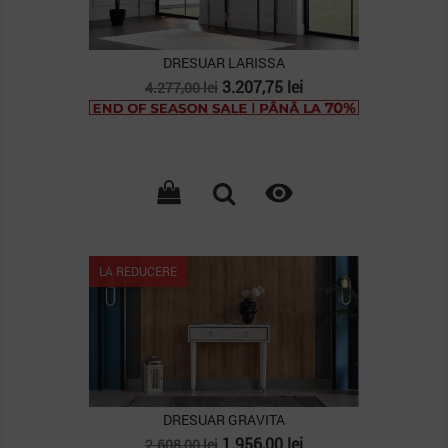
DRESUAR LARISSA
Pret
Pret
3.207,75 lei
4.277,00 lei
de
baza

LA REDUCERE
DRESUAR GRAVITA
Pret
Pret
1.956,00 lei
2.608,00 lei