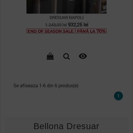
DRESUAR NAPOLI
Pret
Pret
932,25 lei
1.243,00 lei
de
baza

Se afiseaza 1-6 din 6 produs(e)
1
Bellona Dresuar