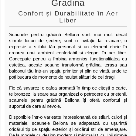
Grădină
Confort și Durabilitate în Aer
Liber
Scaunele pentru grădină Bellona sunt mai mult decât
simple locuri de ședere; sunt o invitație la relaxare, o
expresie a stilului tău personal și un element cheie în
crearea unui ambient confortabil și elegant în aer liber.
Concepute pentru a îmbina armonios funcționalitatea cu
estetica, aceste scaune transformă grădina, terasa sau
balconul tău într-un spațiu primitor și plin de viață, unde te
poți bucura de momente de neuitat alături de cei dragi.
Fie că savurezi o cafea aromată în timp ce citești o carte,
te bronzezi la soare sau organizezi o petrecere cu prietenii,
scaunele pentru grădină Bellona îți oferă confortul și
suportul de care ai nevoie.
Disponibile într-o varietate impresionantă de stiluri, culori și
materiale, scaunele Bellona se adaptează cu ușurință
oricărui tip de spațiu exterior și oricărui stil de amenajare.
De la modele cu design modern și minimalist, cu linii simple