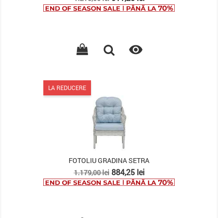
de
baza

LA REDUCERE
FOTOLIU GRADINA SETRA
Pret
Pret
884,25 lei
1.179,00 lei
de
baza