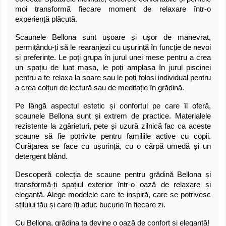
moi transformă fiecare moment de relaxare într-o
experiență plăcută.
Scaunele Bellona sunt ușoare și ușor de manevrat,
permițându-ți să le rearanjezi cu ușurință în funcție de nevoi
și preferințe. Le poți grupa în jurul unei mese pentru a crea
un spațiu de luat masa, le poți amplasa în jurul piscinei
pentru a te relaxa la soare sau le poți folosi individual pentru
a crea colțuri de lectură sau de meditație în grădină.
Pe lângă aspectul estetic și confortul pe care îl oferă,
scaunele Bellona sunt și extrem de practice. Materialele
rezistente la zgârieturi, pete și uzură zilnică fac ca aceste
scaune să fie potrivite pentru familiile active cu copii.
Curățarea se face cu ușurință, cu o cârpă umedă și un
detergent blând.
Descoperă colecția de scaune pentru grădină Bellona și
transformă-ți spațiul exterior într-o oază de relaxare și
eleganță. Alege modelele care te inspiră, care se potrivesc
stilului tău și care îți aduc bucurie în fiecare zi.
Cu Bellona, grădina ta devine o oază de confort și eleganță!