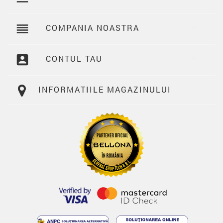
reorder
COMPANIA NOASTRA

account_box
CONTUL TAU

INFORMATIILE MAGAZINULUI