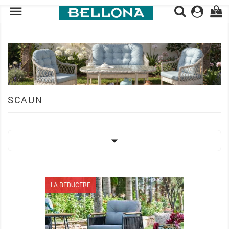

0
SCAUN

LA REDUCERE