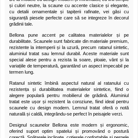
și culori neutre, la scaune cu accente clasice și elegante,
cu detalii ornamentale și tapițerii rafinate, vei găsi cu
siguranță piesele perfecte care să se integreze în decorul
grădinii tale.
Bellona pune accent pe calitatea materialelor și pe
durabilitate. Scaunele sunt fabricate din materiale premium,
rezistente la intemperii și la uzură, precum ratanul sintetic,
aluminiul tratat sau lemnul durabil. Aceste materiale sunt
special alese pentru a rezista la soare, ploaie, vânt și la
variațiile de temperatură, garantând un aspect impecabil pe
termen lung.
Ratanul sintetic îmbină aspectul natural al ratanului cu
rezistența și durabilitatea materialelor sintetice, fiind o
alegere populară pentru mobilierul de grădină. Aluminiul
tratat este ușor și rezistent la coroziune, fiind ideal pentru
scaunele cu design modern. Lemnul tratat oferă o notă
naturală și caldă, integrându-se perfect în peisajele verzi.
Designul scaunelor Bellona este modern și ergonomic,
oferind suport optim spatelui și promovând o postură
corectă. Spătarele inclinate, cotierele confortabile și pernele