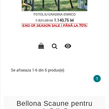
FOTOLIU GRADINA ENRICO
Pret
Pret
1.140,75 lei
1.521,00 lei
de
baza

Se afiseaza 1-6 din 6 produs(e)
1
Bellona Scaune pentru