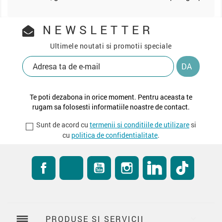
NEWSLETTER
Ultimele noutati si promotii speciale
Te poti dezabona in orice moment. Pentru aceasta te
rugam sa folosesti informatiile noastre de contact.
Sunt de acord cu
termenii si conditiile de utilizare
si
cu
politica de confidentialitate
.
Facebook
RSS
YouTube
Instagram
LinkedIn
TikTok
reorder
PRODUSE SI SERVICII
