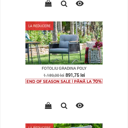

LA REDUCERE
FOTOLIU GRADINA POLY
Pret
Pret
891,75 lei
1.189,00 lei
de
baza

LA REDUCERE