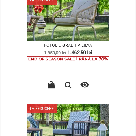
FOTOLIU GRADINA LILYA
Pret
Pret
1.462,50 lei
1.950,00 lei
de
baza

LA REDUCERE