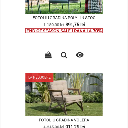
FOTOLIU GRADINA POLY - IN STOC
Pret
Pret
891,75 lei
1.189,00 lei
de
baza

LA REDUCERE
FOTOLIU GRADINA VOLERA
Pret
Pret
911,25 lei
1.215,00 lei