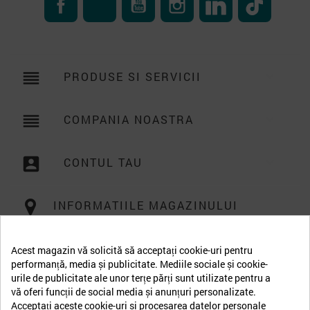
reorder
PRODUSE SI SERVICII

reorder
COMPANIA NOASTRA

account_box
CONTUL TAU

INFORMATIILE MAGAZINULUI
Acest magazin vă solicită să acceptați cookie-uri pentru
performanță, media și publicitate. Mediile sociale și cookie-
urile de publicitate ale unor terțe părți sunt utilizate pentru a
vă oferi funcții de social media și anunțuri personalizate.
Acceptați aceste cookie-uri și procesarea datelor personale