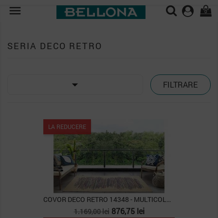

0
SERIA DECO RETRO

FILTRARE
LA REDUCERE
COVOR DECO RETRO 14348 - MULTICOLOR 160X230
Pret
Pret
876,75 lei
1.169,00 lei