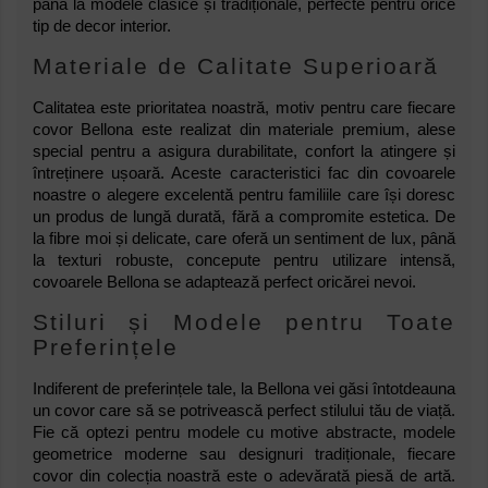
până la modele clasice și tradiționale, perfecte pentru orice
tip de decor interior.
Materiale de Calitate Superioară
Calitatea este prioritatea noastră, motiv pentru care fiecare
covor Bellona este realizat din materiale premium, alese
special pentru a asigura durabilitate, confort la atingere și
întreținere ușoară. Aceste caracteristici fac din covoarele
noastre o alegere excelentă pentru familiile care își doresc
un produs de lungă durată, fără a compromite estetica. De
la fibre moi și delicate, care oferă un sentiment de lux, până
la texturi robuste, concepute pentru utilizare intensă,
covoarele Bellona se adaptează perfect oricărei nevoi.
Stiluri și Modele pentru Toate
Preferințele
Indiferent de preferințele tale, la Bellona vei găsi întotdeauna
un covor care să se potrivească perfect stilului tău de viață.
Fie că optezi pentru modele cu motive abstracte, modele
geometrice moderne sau designuri tradiționale, fiecare
covor din colecția noastră este o adevărată piesă de artă.