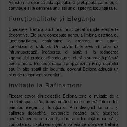
Acestea nu doar că adaugă căldură și eleganță camerei, ci
contribuie și la definirea unui stil unic, specific locuinței tale.
Funcționalitate și Eleganță
Covoarele Bellona sunt mai mult decât simple elemente
decorative. Ele sunt concepute pentru a îmbina estetica cu
funcționalitatea, contribuind la crearea unui spațiu
confortabil și ordonat. Un covor bine ales nu doar că
înfrumusețează încăperea, ci ajută și la reducerea
zgomotului, protejează podeaua și oferă o suprafață plăcută
pentru mers. Indiferent dacă îl amplasezi în living, dormitor
sau în alte spații din locuință, covorul Bellona adaugă un
plus de rafinament și confort.
Invitație la Rafinament
Fiecare covor din colecțiile Bellona este o invitație de a
redefini spațiul tău, transformând orice cameră într-un loc
primitor, elegant și funcțional. Prin designul lor unic și
calitatea deosebită, covoarele noastre sunt alegerea
perfectă pentru cei care își doresc o locuință modernă și
confortabilă. Explorează gama variată de covoare Bellona