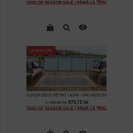
de
baza

LA REDUCERE
COVOR DECO RETRO 14348 - GRI 160X230
Pret
Pret
876,75 lei
1.169,00 lei
de
baza