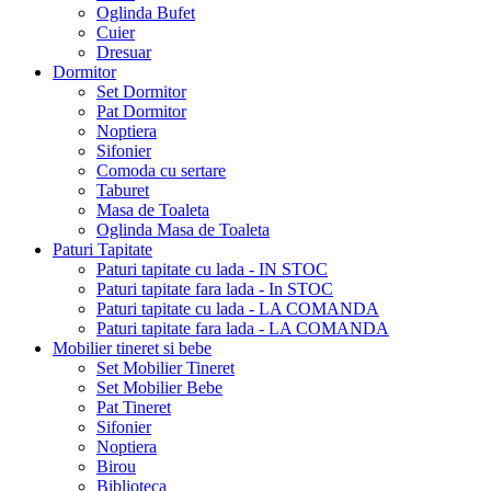
Oglinda Bufet
Cuier
Dresuar
Dormitor
Set Dormitor
Pat Dormitor
Noptiera
Sifonier
Comoda cu sertare
Taburet
Masa de Toaleta
Oglinda Masa de Toaleta
Paturi Tapitate
Paturi tapitate cu lada - IN STOC
Paturi tapitate fara lada - In STOC
Paturi tapitate cu lada - LA COMANDA
Paturi tapitate fara lada - LA COMANDA
Mobilier tineret si bebe
Set Mobilier Tineret
Set Mobilier Bebe
Pat Tineret
Sifonier
Noptiera
Birou
Biblioteca