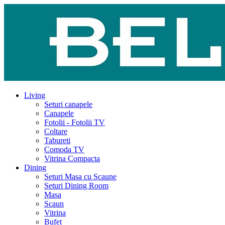
Living
Seturi canapele
Canapele
Fotolii - Fotolii TV
Coltare
Tabureti
Comoda TV
Vitrina Compacta
Dining
Seturi Masa cu Scaune
Seturi Dining Room
Masa
Scaun
Vitrina
Bufet