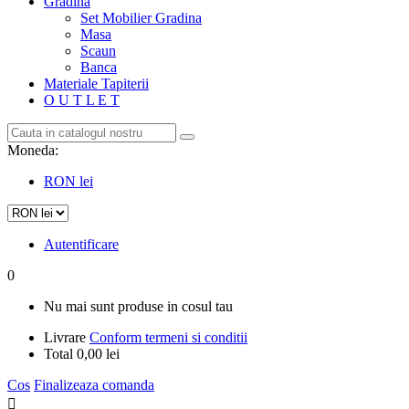
Gradina
Set Mobilier Gradina
Masa
Scaun
Banca
Materiale Tapiterii
O U T L E T
Moneda:
RON lei
Autentificare
0
Nu mai sunt produse in cosul tau
Livrare
Conform termeni si conditii
Total
0,00 lei
Cos
Finalizeaza comanda
