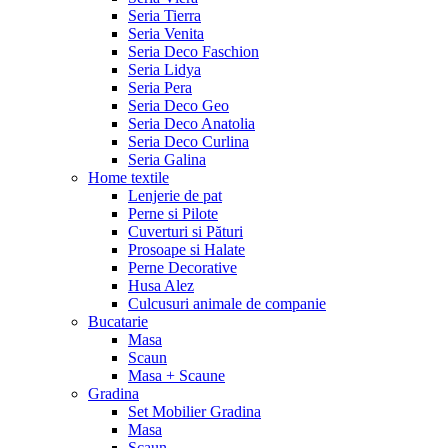
Seria Tierra
Seria Venita
Seria Deco Faschion
Seria Lidya
Seria Pera
Seria Deco Geo
Seria Deco Anatolia
Seria Deco Curlina
Seria Galina
Home textile
Lenjerie de pat
Perne si Pilote
Cuverturi si Pături
Prosoape si Halate
Perne Decorative
Husa Alez
Culcusuri animale de companie
Bucatarie
Masa
Scaun
Masa + Scaune
Gradina
Set Mobilier Gradina
Masa
Scaun