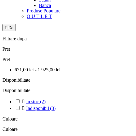
Banca
Produse Populare
O U T L E T

Da
Filtrare dupa
Pret
Pret
671,00 lei - 1.925,00 lei
Disponibilitate
Disponibilitate

In stoc
(2)

Indisponibil
(3)
Culoare
Culoare