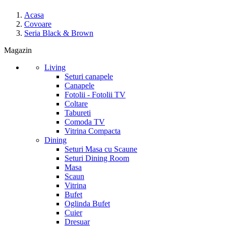
Acasa
Covoare
Seria Black & Brown
Magazin
Living
Seturi canapele
Canapele
Fotolii - Fotolii TV
Coltare
Tabureti
Comoda TV
Vitrina Compacta
Dining
Seturi Masa cu Scaune
Seturi Dining Room
Masa
Scaun
Vitrina
Bufet
Oglinda Bufet
Cuier
Dresuar