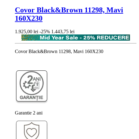
Covor Black&Brown 11298, Mavi
160X230
Pret
Pret
1.925,00 lei
-25%
1.443,75 lei
de
baza
Covor Black&Brown 11298, Mavi 160X230
Garantie 2 ani