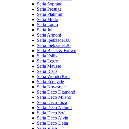
Seria Soprano
Seria Prestige
Seria Platinum
Seria Motto
Seria Laura
Seria Julia
Seria Armoni
Seria İpekzade100
Seria İpekzade120
Seria Black & Brown
Seria Esiliva
Seria Legro
Seria Matisse
Seria Risus
Seria WonderKids
Seria Ecocycle
Seria Novastyle
Seria Deco Diamond
Seria Deco Milano
Seria Deco Ibiza
Seria Deco Natural
Seria Deco Soft
Seria Deco Alvin
Seria Deco Delta
Seria Viera