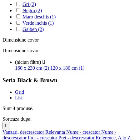
Gri
(2)
Negru
(2)
Maro deschis
(1)
Verde inchis
(1)
Galben
(2)
Dimensiune covor
Dimensiune covor
(niciun filtru)

160 x 230 cm (2)
120 x 180 cm (1)
Seria Black & Brown
Grid
List
Sunt 4 produse.
Sorteaza dupa:

Vanzari, descrescator
Relevanta
Nume - crescator
Nume -
descrescator
Pret - crescator
Pret - descrescator
Reference, A to Z