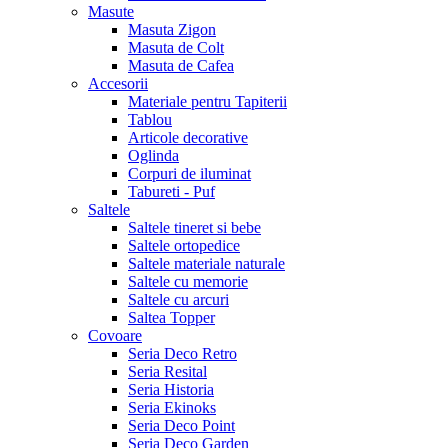
Masute
Masuta Zigon
Masuta de Colt
Masuta de Cafea
Accesorii
Materiale pentru Tapiterii
Tablou
Articole decorative
Oglinda
Corpuri de iluminat
Tabureti - Puf
Saltele
Saltele tineret si bebe
Saltele ortopedice
Saltele materiale naturale
Saltele cu memorie
Saltele cu arcuri
Saltea Topper
Covoare
Seria Deco Retro
Seria Resital
Seria Historia
Seria Ekinoks
Seria Deco Point
Seria Deco Garden