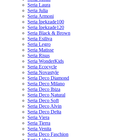
Seria Laura
Seria Julia
Seria Armoni
Seria İpekzade100
Seria İpekzade120
Seria Black & Brown
Seria Esiliva
Seria Legro
Seria Matisse
Seria Risus
Seria WonderKids
Seria Ecocycle
Seria Novastyle
Seria Deco Diamond
Seria Deco Milano
Seria Deco Ibiza
Seria Deco Natural
Seria Deco Soft
Seria Deco Alvin
Seria Deco Delta
Seria Viera
Seria Tierra
Seria Venita
Seria Deco Faschion
Seria Lidya