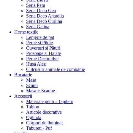
Seria Pera
Seria Deco Geo
Seria Deco Anatolia
Seria Deco Curlina
Seria Galina
Home textile
Lenjerie de pat
Perne si Pilote
Cuverturi si Pături
Prosoape si Halate
Perne Decorative
Husa Alez
Culcusuri animale de companie
Bucatarie
Masa
Scaun
Masa + Scaune
Accesorii
Materiale pentru Tapiterii
Tablou
Articole decorative
Oglinda
Corpuri de iluminat
Tabureti - Puf