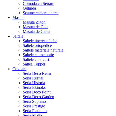
Comoda cu Sertare
Oglinda
Scaune camere tineret
Masute
Masuta Zigon
Masuta de Colt
Masuta de Cafea
Saltele
Saltele tineret si bebe
Saltele ortopedice
Saltele materiale naturale
Saltele cu memorie
Saltele cu arcuri
Saltea Topper
Covoare
Seria Deco Retro
Seria Resital
Seria Historia
Seria Ekinoks
Seria Deco Point
Seria Deco Garden
Seria Soprano
Seria Prestige
Seria Platinum
Seria Motto