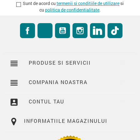
Sunt de acord cu
termenii si conditiile de utilizare
si
cu
politica de confidentialitate
.
Facebook
RSS
YouTube
Instagram
LinkedIn
TikTok
reorder
PRODUSE SI SERVICII

reorder
COMPANIA NOASTRA

account_box
CONTUL TAU

INFORMATIILE MAGAZINULUI