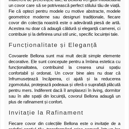
un covor care să se potrivească perfect stilului tău de viață.
Fie că optezi pentru modele cu motive abstracte, modele
geometrice moderne sau designuri tradiționale, fiecare
covor din colecția noastră este o adevărată piesă de artă.
Acestea nu doar că adaugă căldură și eleganță camerei, ci
contribuie și la definirea unui stil unic, specific locuinței tale.
Funcționalitate și Eleganță
Covoarele Bellona sunt mai mult decât simple elemente
decorative. Ele sunt concepute pentru a îmbina estetica cu
funcționalitatea, contribuind la crearea unui spațiu
confortabil și ordonat. Un covor bine ales nu doar că
înfrumusețează încăperea, ci ajută și la reducerea
zgomotului, protejează podeaua și oferă o suprafață plăcută
pentru mers. Indiferent dacă îl amplasezi în living, dormitor
sau în alte spații din locuință, covorul Bellona adaugă un
plus de rafinament și confort.
Invitație la Rafinament
Fiecare covor din colecțiile Bellona este o invitație de a