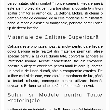
personalitate, stil și confort în orice cameră. Fiecare piesă
este atent proiectată pentru a transforma locuința ta într-un
spațiu primitor și armonios. La Bellona Mobilă, îți oferim o
gamă variată de covoare, de la cele moderne și minimaliste
până la modele clasice și tradiționale, perfecte pentru orice
tip de decor interior.
Materiale de Calitate Superioară
Calitatea este prioritatea noastră, motiv pentru care fiecare
covor Bellona este realizat din materiale premium, alese
special pentru a asigura durabilitate, confort la atingere și
întreținere ușoară. Aceste caracteristici fac din covoarele
noastre o alegere excelentă pentru familiile care își doresc
un produs de lungă durată, fără a compromite estetica. De
la fibre moi și delicate, care oferă un sentiment de lux, până
la texturi robuste, concepute pentru utilizare intensă,
covoarele Bellona se adaptează perfect oricărei nevoi.
Stiluri și Modele pentru Toate
Preferințele
Indiferent de preferințele tale, la Bellona vei găsi întotdeauna