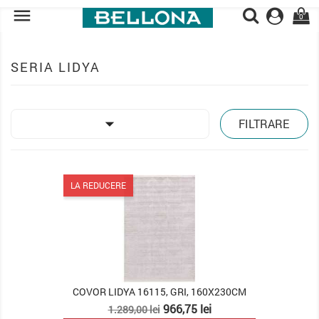

0
SERIA LIDYA

FILTRARE
LA REDUCERE
COVOR LIDYA 16115, GRI, 160X230CM
Pret
Pret
966,75 lei
1.289,00 lei