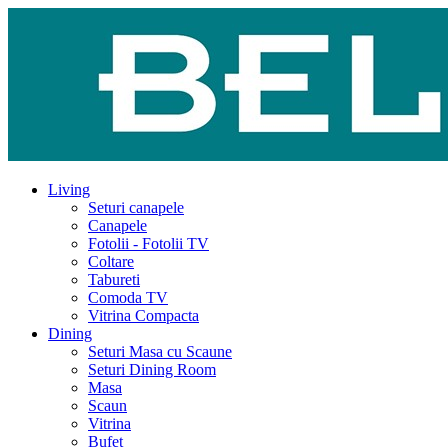
Living
Seturi canapele
Canapele
Fotolii - Fotolii TV
Coltare
Tabureti
Comoda TV
Vitrina Compacta
Dining
Seturi Masa cu Scaune
Seturi Dining Room
Masa
Scaun
Vitrina
Bufet