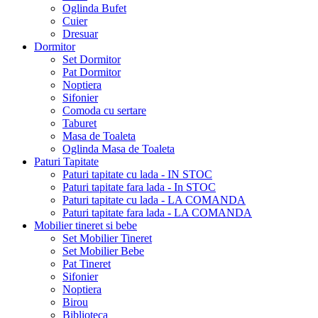
Oglinda Bufet
Cuier
Dresuar
Dormitor
Set Dormitor
Pat Dormitor
Noptiera
Sifonier
Comoda cu sertare
Taburet
Masa de Toaleta
Oglinda Masa de Toaleta
Paturi Tapitate
Paturi tapitate cu lada - IN STOC
Paturi tapitate fara lada - In STOC
Paturi tapitate cu lada - LA COMANDA
Paturi tapitate fara lada - LA COMANDA
Mobilier tineret si bebe
Set Mobilier Tineret
Set Mobilier Bebe
Pat Tineret
Sifonier
Noptiera
Birou
Biblioteca