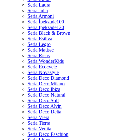
Seria Laura
Seria Julia
Seria Armoni
Seria İpekzade100
Seria İpekzade120
Seria Black & Brown
Seria Esiliva
Seria Legro
Seria Matisse
Seria Risus
Seria WonderKids
Seria Ecocycle
Seria Novastyle
Seria Deco Diamond
Seria Deco Milano
Seria Deco Ibiza
Seria Deco Natural
Seria Deco Soft
Seria Deco Alvin
Seria Deco Delta
Seria Viera
Seria Tierra
Seria Venita
Seria Deco Faschion
Seria Lidya