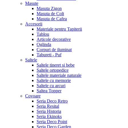
Masute
Masuta Zigon
Masuta de Colt
Masuta de Cafea
Accesorii
Materiale pentru Tapiterii
Tablou
Articole decorative
Oglinda
Corpuri de iluminat
Tabureti - Puf
Saltele
Saltele tineret si bebe
Saltele ortopedice
Saltele materiale naturale
Saltele cu memorie
Saltele cu arcuri
Saltea Topper
Covoare
Seria Deco Retro
Seria Resital
Seria Historia
Seria Ekinoks
Seria Deco Point
Seria Deco Garden