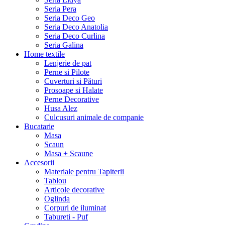
Seria Pera
Seria Deco Geo
Seria Deco Anatolia
Seria Deco Curlina
Seria Galina
Home textile
Lenjerie de pat
Perne si Pilote
Cuverturi si Pături
Prosoape si Halate
Perne Decorative
Husa Alez
Culcusuri animale de companie
Bucatarie
Masa
Scaun
Masa + Scaune
Accesorii
Materiale pentru Tapiterii
Tablou
Articole decorative
Oglinda
Corpuri de iluminat
Tabureti - Puf