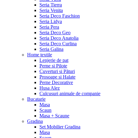
Seria Tierra
Seria Venita
Seria Deco Faschion
Seria Lidya
Seria Pera
Seria Deco Geo
Seria Deco Anatolia
Seria Deco Curlina
Seria Galina
Home textile
Lenjerie de pat
Perne si Pilote
Cuverturi si Pături
Prosoape si Halate
Perne Decorative
Husa Alez
Culcusuri animale de companie
Bucatarie
Masa
Scaun
Masa + Scaune
Gradina
Set Mobilier Gradina
Masa
Scaun