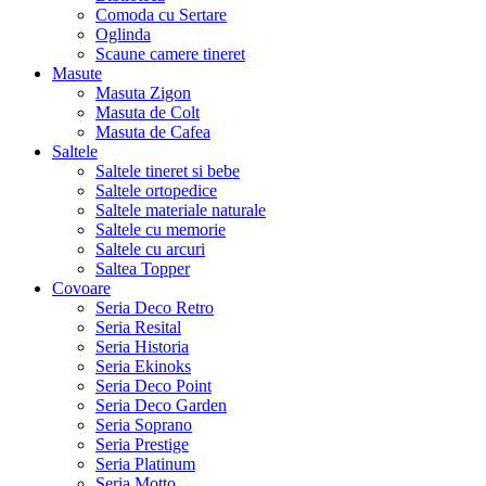
Comoda cu Sertare
Oglinda
Scaune camere tineret
Masute
Masuta Zigon
Masuta de Colt
Masuta de Cafea
Saltele
Saltele tineret si bebe
Saltele ortopedice
Saltele materiale naturale
Saltele cu memorie
Saltele cu arcuri
Saltea Topper
Covoare
Seria Deco Retro
Seria Resital
Seria Historia
Seria Ekinoks
Seria Deco Point
Seria Deco Garden
Seria Soprano
Seria Prestige
Seria Platinum
Seria Motto