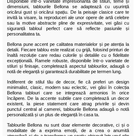
Disponibile într-o varietate impresionantă de stiluri, teme și
dimensiuni, tablourile Bellona se adaptează cu ușurință
oricărui gust și oricărui spațiu. De la peisaje clasice care te
invită la visare, la reproduceri ale unor opere de artă celebre
sau la motive abstracte pline de expresivitate, vei găsi cu
siguranță tabloul perfect care să reflecte pasiunile și
personalitatea ta.
Bellona pune accent pe calitatea materialelor și pe atenția la
detalii. Fiecare tablou este realizat cu grijă, folosind printuri de
înaltă rezoluție care redau culorile și detaliile cu o fidelitate
excepțională. Ramele robuste, disponibile într-o varietate de
stiluri și finisaje, completează aspectul tablourilor, adaugă o
notă de eleganță și garantează durabilitate pe termen lung.
Indiferent de stilul tău de decor, fie că preferi un design
minimalist, clasic, modern sau eclectic, vei găsi în colecția
Bellona tablouri care se integrează armonios în orice
încăpere. De la accente subtile care completează un decor
existent, la piese statement care atrag privirile și devin
punctul central al camerei, tablourile Bellona adaugă o notă
personalizată și un plus de eleganță în casa ta.
Tablourile Bellona nu sunt doar elemente decorative, ci și o
modalitate de a exprima emoții, de a crea o anumită
atmosferă și de a transforma un spațiu obișnuit într-unul plin