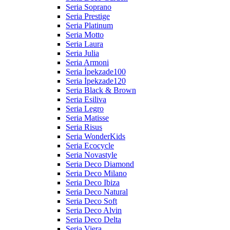
Seria Soprano
Seria Prestige
Seria Platinum
Seria Motto
Seria Laura
Seria Julia
Seria Armoni
Seria İpekzade100
Seria İpekzade120
Seria Black & Brown
Seria Esiliva
Seria Legro
Seria Matisse
Seria Risus
Seria WonderKids
Seria Ecocycle
Seria Novastyle
Seria Deco Diamond
Seria Deco Milano
Seria Deco Ibiza
Seria Deco Natural
Seria Deco Soft
Seria Deco Alvin
Seria Deco Delta
Seria Viera