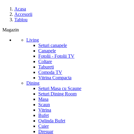
Acasa
Accesorii
Tablou
Magazin
Living
Seturi canapele
Canapele
Fotolii - Fotolii TV
Coltare
Tabureti
Comoda TV
Vitrina Compacta
Dining
Seturi Masa cu Scaune
Seturi Dining Room
Masa
Scaun
Vitrina
Bufet
Oglinda Bufet
Cuier
Dresuar