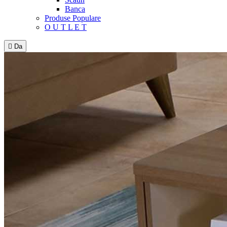
Banca
Produse Populare
O U T L E T

Da