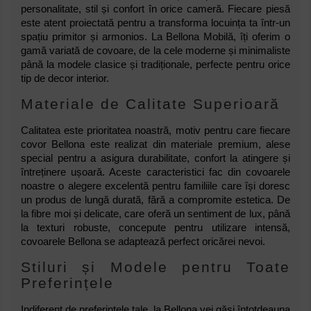
personalitate, stil și confort în orice cameră. Fiecare piesă
este atent proiectată pentru a transforma locuința ta într-un
spațiu primitor și armonios. La Bellona Mobilă, îți oferim o
gamă variată de covoare, de la cele moderne și minimaliste
până la modele clasice și tradiționale, perfecte pentru orice
tip de decor interior.
Materiale de Calitate Superioară
Calitatea este prioritatea noastră, motiv pentru care fiecare
covor Bellona este realizat din materiale premium, alese
special pentru a asigura durabilitate, confort la atingere și
întreținere ușoară. Aceste caracteristici fac din covoarele
noastre o alegere excelentă pentru familiile care își doresc
un produs de lungă durată, fără a compromite estetica. De
la fibre moi și delicate, care oferă un sentiment de lux, până
la texturi robuste, concepute pentru utilizare intensă,
covoarele Bellona se adaptează perfect oricărei nevoi.
Stiluri și Modele pentru Toate
Preferințele
Indiferent de preferințele tale, la Bellona vei găsi întotdeauna