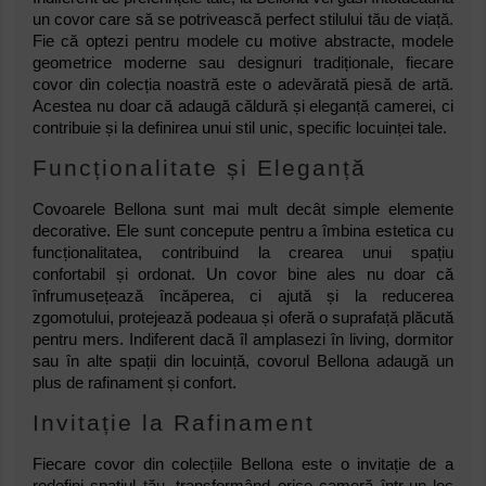
un covor care să se potrivească perfect stilului tău de viață.
Fie că optezi pentru modele cu motive abstracte, modele
geometrice moderne sau designuri tradiționale, fiecare
covor din colecția noastră este o adevărată piesă de artă.
Acestea nu doar că adaugă căldură și eleganță camerei, ci
contribuie și la definirea unui stil unic, specific locuinței tale.
Funcționalitate și Eleganță
Covoarele Bellona sunt mai mult decât simple elemente
decorative. Ele sunt concepute pentru a îmbina estetica cu
funcționalitatea, contribuind la crearea unui spațiu
confortabil și ordonat. Un covor bine ales nu doar că
înfrumusețează încăperea, ci ajută și la reducerea
zgomotului, protejează podeaua și oferă o suprafață plăcută
pentru mers. Indiferent dacă îl amplasezi în living, dormitor
sau în alte spații din locuință, covorul Bellona adaugă un
plus de rafinament și confort.
Invitație la Rafinament
Fiecare covor din colecțiile Bellona este o invitație de a