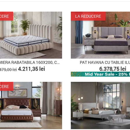
PACHET
CERE
LA REDUCERE
PAT CU SOMIERA RABATABILA 160X200, COZY
PAT HAVANA CU TABLIE I
ret
Pret
Pret
4.211,35 lei
6.378,75 lei
479,00 lei
e
PACHET
aza
CERE