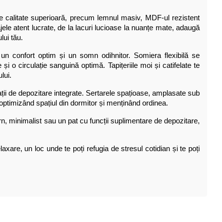
e de calitate superioară, precum lemnul masiv, MDF-ul rezistent
jele atent lucrate, de la lacuri lucioase la nuanțe mate, adaugă
lui tău.
i un confort optim și un somn odihnitor. Somiera flexibilă se
i o circulație sanguină optimă. Tapițeriile moi și catifelate te
lui.
pații de depozitare integrate. Sertarele spațioase, amplasate sub
, optimizând spațiul din dormitor și menținând ordinea.
dern, minimalist sau un pat cu funcții suplimentare de depozitare,
axare, un loc unde te poți refugia de stresul cotidian și te poți