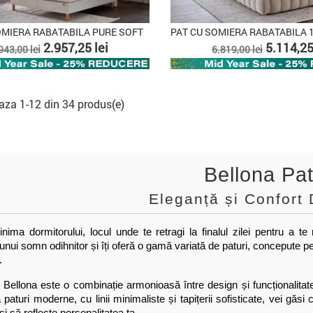
OMIERA RABATABILA PURE SOFT
ret
Pret
Pret
Pret
2.957,25 lei
5.114,25
943,00 lei
6.819,00 lei
e
de
aza
baza
aza 1-12 din 34 produs(e)
Bellona Pat
Eleganță și Confort 
inima dormitorului, locul unde te retragi la finalul zilei pentru a t
unui somn odihnitor și îți oferă o gamă variată de paturi, concepute pen
.
 Bellona este o combinație armonioasă între design și funcționalitate
a paturi moderne, cu linii minimaliste și tapițerii sofisticate, vei găsi
i să reflecte personalitatea ta.