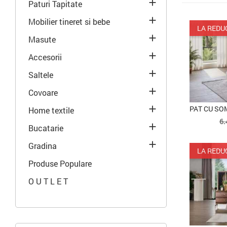

Paturi Tapitate

Mobilier tineret si bebe
LA REDU

Masute

Accesorii

Saltele

Covoare

Home textile
P
6.

Bucatarie
d
b

Gradina
LA REDU
Produse Populare
O U T L E T