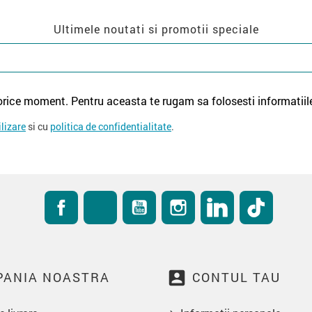
Ultimele noutati si promotii speciale
orice moment. Pentru aceasta te rugam sa folosesti informatiil
ilizare
si cu
politica de confidentialitate
.
Facebook
RSS
YouTube
Instagram
LinkedIn
TikTok
account_box
ANIA NOASTRA
CONTUL TAU