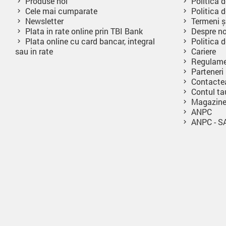
Produse noi
Politica d
Cele mai cumparate
Politica d
Newsletter
Termeni și
Plata in rate online prin TBI Bank
Despre no
Plata online cu card bancar, integral
Politica 
sau in rate
Cariere
Regulame
Parteneri
Contacte
Contul ta
Magazin
ANPC
ANPC - S