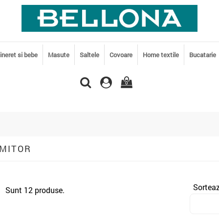
tineret si bebe
Masute
Saltele
Covoare
Home textile
Bucatarie
0
MITOR
Sortea
Sunt 12 produse.