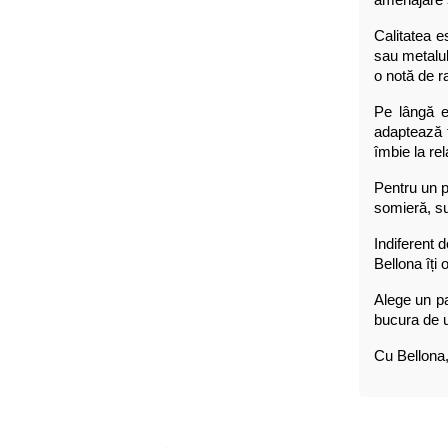
Calitatea e
sau metalul
o notă de r
Pe lângă es
adaptează f
îmbie la rel
Pentru un p
somieră, sun
Indiferent d
Bellona îți 
Alege un pa
bucura de u
Cu Bellona,