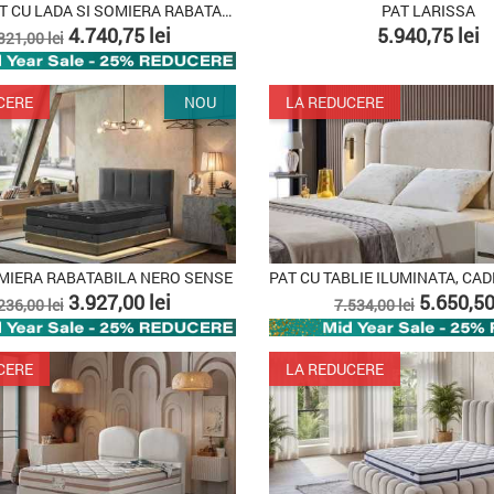
PAT TAPITAT CU LADA SI SOMIERA RABATABILA...
PAT LARISSA
ret
Pret
Pret
4.740,75 lei
5.940,75 lei
321,00 lei
e
aza
CERE
NOU
LA REDUCERE
MIERA RABATABILA NERO SENSE
ret
Pret
Pret
Pret
3.927,00 lei
5.650,50
236,00 lei
7.534,00 lei
e
de
aza
baza
CERE
LA REDUCERE