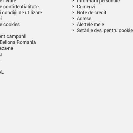
e livrare
Informatii personale
e confidentialitate
Comenzi
 condiții de utilizare
Note de credit
i
Adrese
de cookies
Alertele mele
Setările dvs. pentru cookie
nt campanii
 Bellona Romania
aza-ne
u
e
AL