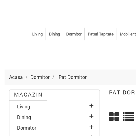
Living
Dining
Dormitor
Paturi Tapitate
Mobilier 
Acasa
Dormitor
Pat Dormitor
PAT DOR
MAGAZIN

Living

Dining

Dormitor