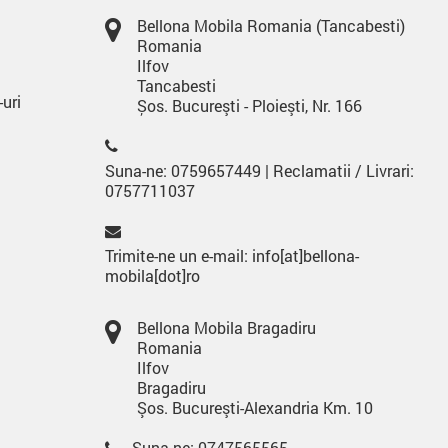
Bellona Mobila Romania (Tancabesti)
Romania
Ilfov
Tancabesti
-uri
Șos. Bucureşti - Ploieşti, Nr. 166
Suna-ne: 0759657449 | Reclamatii / Livrari:
0757711037
Trimite-ne un e-mail: info[at]bellona-
mobila[dot]ro
Bellona Mobila Bragadiru
Romania
Ilfov
Bragadiru
Şos. Bucureşti-Alexandria Km. 10
Suna-ne: 0747565565