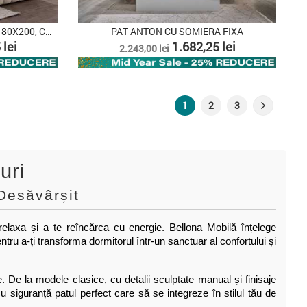
PAT CU SOMIERA RABATABILA 180X200, COZY
PAT ANTON CU SOMIERA FIXA
Pret
Pret
 lei
1.682,25 lei
2.243,00 lei
de
baza
1
2
3
uri
Desăvârșit
e relaxa și a te reîncărca cu energie. Bellona Mobilă înțelege
tru a-ți transforma dormitorul într-un sanctuar al confortului și
. De la modele clasice, cu detalii sculptate manual și finisaje
 cu siguranță patul perfect care să se integreze în stilul tău de