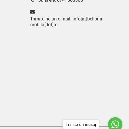
Trimite-ne un e-mail: info[at]bellona-
mobila[dot]ro
Trimite un mesaj