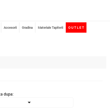
Accesorii
Gradina
Materiale Tapiterii
O U T L E T
za dupa:
