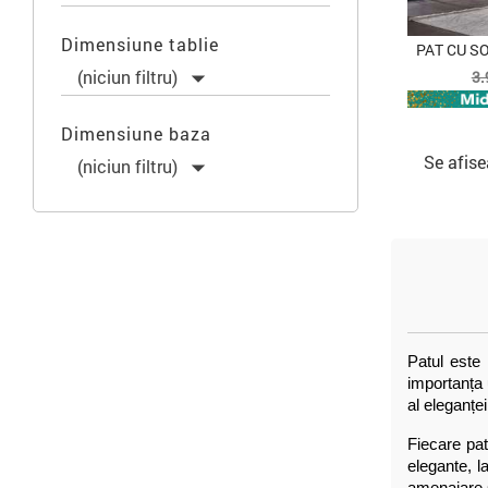
Dimensiune tablie
PAT CU S
P

(niciun filtru)
3.
d
b
Dimensiune baza
Se afise

(niciun filtru)
Patul este 
importanța 
al eleganței
Fiecare pat
elegante, l
amenajare ș