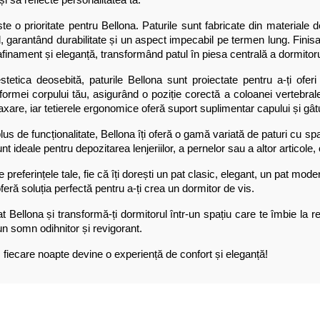
ste o prioritate pentru Bellona. Paturile sunt fabricate din material
, garantând durabilitate și un aspect impecabil pe termen lung. Finisa
afinament și eleganță, transformând patul în piesa centrală a dormitoru
tetica deosebită, paturile Bellona sunt proiectate pentru a-ți ofer
ormei corpului tău, asigurând o poziție corectă a coloanei vertebrale ș
axare, iar tetierele ergonomice oferă suport suplimentar capului și gâtu
lus de funcționalitate, Bellona îți oferă o gamă variată de paturi cu s
t ideale pentru depozitarea lenjeriilor, a pernelor sau a altor articole
e preferințele tale, fie că îți dorești un pat clasic, elegant, un pat mo
oferă soluția perfectă pentru a-ți crea un dormitor de vis.
t Bellona și transformă-ți dormitorul într-un spațiu care te îmbie la rel
n somn odihnitor și revigorant.
 fiecare noapte devine o experiență de confort și eleganță!