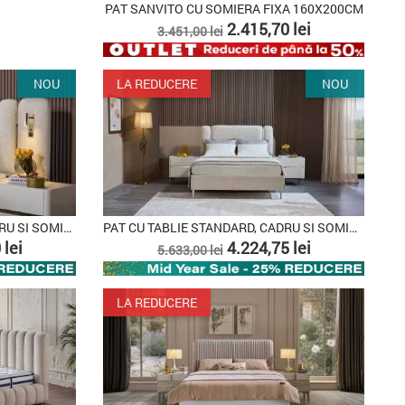
PAT SANVITO CU SOMIERA FIXA 160X200CM
Pret
Pret
2.415,70 lei
3.451,00 lei
de
baza
NOU
LA REDUCERE
NOU
PAT CU TABLIE ILUMINATA, CADRU SI SOMIERA...
PAT CU TABLIE STANDARD, CADRU SI SOMIERA...
Pret
Pret
 lei
4.224,75 lei
5.633,00 lei
de
baza
LA REDUCERE