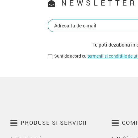
NEWSLETTER
Te poti dezabona in 
Sunt de acord cu
termenii si conditiile de ut
reorder
reorder
PRODUSE SI SERVICII
COMP