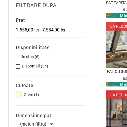
FILTRARE DUPA
P
6.
d
b
Pret
LA REDU
1.656,00 lei - 7.534,00 lei
Disponibilitate
In stoc
(6)
Disponibil
(34)
PAT CU SO
P
5.
d
Culoare
b
Crem
(1)
LA REDU
Dimensiune pat

(niciun filtru)