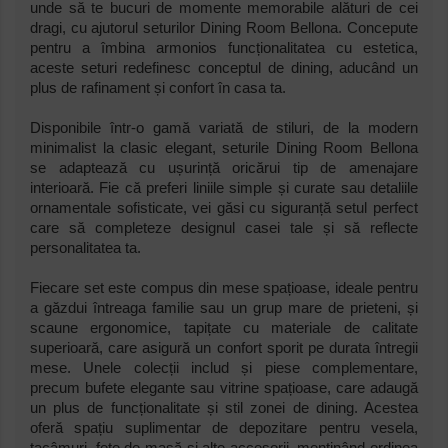
unde să te bucuri de momente memorabile alături de cei
dragi, cu ajutorul seturilor Dining Room Bellona. Concepute
pentru a îmbina armonios funcționalitatea cu estetica,
aceste seturi redefinesc conceptul de dining, aducând un
plus de rafinament și confort în casa ta.
Disponibile într-o gamă variată de stiluri, de la modern
minimalist la clasic elegant, seturile Dining Room Bellona
se adaptează cu ușurință oricărui tip de amenajare
interioară. Fie că preferi liniile simple și curate sau detaliile
ornamentale sofisticate, vei găsi cu siguranță setul perfect
care să completeze designul casei tale și să reflecte
personalitatea ta.
Fiecare set este compus din mese spațioase, ideale pentru
a găzdui întreaga familie sau un grup mare de prieteni, și
scaune ergonomice, tapițate cu materiale de calitate
superioară, care asigură un confort sporit pe durata întregii
mese. Unele colecții includ și piese complementare,
precum bufete elegante sau vitrine spațioase, care adaugă
un plus de funcționalitate și stil zonei de dining. Acestea
oferă spațiu suplimentar de depozitare pentru vesela,