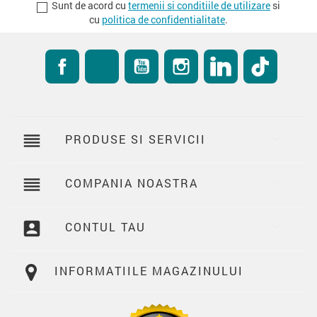
Sunt de acord cu
termenii si conditiile de utilizare
si
cu
politica de confidentialitate
.
Facebook
RSS
YouTube
Instagram
LinkedIn
TikTok
reorder
PRODUSE SI SERVICII

reorder
COMPANIA NOASTRA

account_box
CONTUL TAU

INFORMATIILE MAGAZINULUI