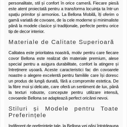
personalitate, stil și confort în orice cameră. Fiecare piesă
este atent proiectată pentru a transforma locuința ta într-un
spațiu primitor și armonios. La Bellona Mobilă, îți oferim o
gamă variată de covoare, de la cele moderne și minimaliste
până la modele clasice și tradiționale, perfecte pentru orice
tip de decor interior.
Materiale de Calitate Superioară
Calitatea este prioritatea noastră, motiv pentru care fiecare
covor Bellona este realizat din materiale premium, alese
special pentru a asigura durabilitate, confort la atingere și
întreținere ușoară. Aceste caracteristici fac din covoarele
noastre o alegere excelentă pentru familiile care își doresc
un produs de lungă durată, fără a compromite estetica. De
la fibre moi și delicate, care oferă un sentiment de lux, până
la texturi robuste, concepute pentru utilizare intensă,
covoarele Bellona se adaptează perfect oricărei nevoi.
Stiluri și Modele pentru Toate
Preferințele
Indiferent de preferințele tale, la Bellona vei găsi întotdeauna