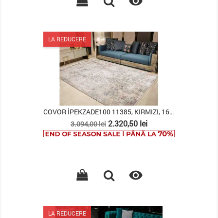

LA REDUCERE
COVOR İPEKZADE100 11385, KIRMIZI, 160X230
Pret
Pret
2.320,50 lei
3.094,00 lei
de
baza

LA REDUCERE