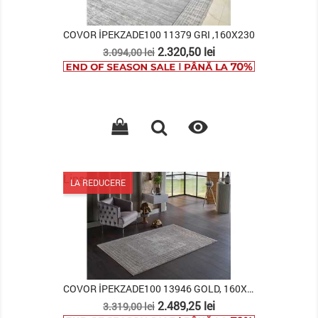
COVOR İPEKZADE100 11379 GRI ,160X230
Pret
Pret
2.320,50 lei
3.094,00 lei
de
baza

Lipsa stoc
LA REDUCERE
COVOR İPEKZADE100 13946 GOLD, 160X230
Pret
Pret
2.489,25 lei
3.319,00 lei
de