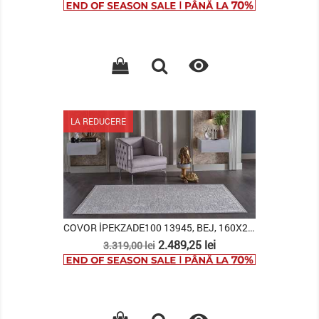
de
baza

LA REDUCERE
COVOR İPEKZADE100 13945, BEJ, 160X230
Pret
Pret
2.489,25 lei
3.319,00 lei
de
baza