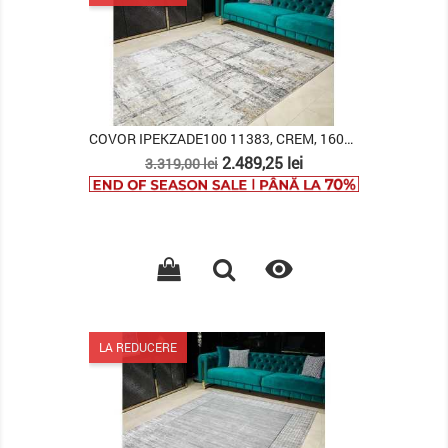
COVOR IPEKZADE100 11383, CREM, 160X230
Pret
Pret
2.489,25 lei
3.319,00 lei
de
baza

LA REDUCERE