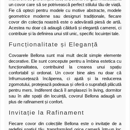
un covor care să se potrivească perfect stilului tău de viață.
Fie că optezi pentru modele cu motive abstracte, modele
geometrice moderne sau designuri tradiționale, fiecare
covor din colecția noastră este o adevărată piesă de artă.
Acestea nu doar că adaugă căldură și eleganță camerei, ci
contribuie și la definirea unui stil unic, specific locuinței tale.
Funcționalitate și Eleganță
Covoarele Bellona sunt mai mult decât simple elemente
decorative. Ele sunt concepute pentru a îmbina estetica cu
funcționalitatea, contribuind la crearea unui spațiu
confortabil și ordonat. Un covor bine ales nu doar că
înfrumusețează încăperea, ci ajută și la reducerea
zgomotului, protejează podeaua și oferă o suprafață plăcută
pentru mers. Indiferent dacă îl amplasezi în living, dormitor
sau în alte spații din locuință, covorul Bellona adaugă un
plus de rafinament și confort.
Invitație la Rafinament
Fiecare covor din colecțiile Bellona este o invitație de a
redefini spațiul tău, transformând orice cameră într-un loc