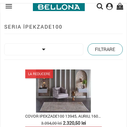

0
SERIA İPEKZADE100

FILTRARE
LA REDUCERE
COVOR IPEKZADE100 13945, AURIU, 160X230
Pret
Pret
2.320,50 lei
3.094,00 lei