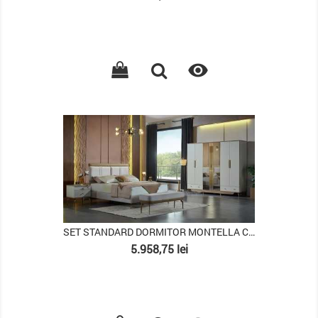

PACHET
SET STANDARD DORMITOR MONTELLA CU TABLIE L
Pret
5.958,75 lei