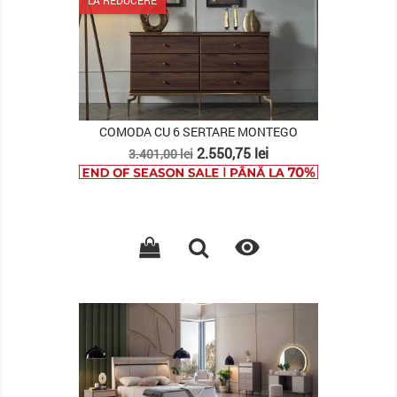
COMODA CU 6 SERTARE MONTEGO
Pret
Pret
2.550,75 lei
3.401,00 lei
de
baza

PACHET