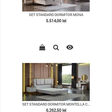
SET STANDARD DORMITOR MONA
Pret
5.514,00 lei

PACHET
SET STANDARD DORMITOR MONTELLA CU TABLIE XL
Pret
6.262,50 lei