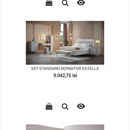

PACHET
SET STANDARD DORMITOR ESTELLA
Pret
9.042,75 lei

PACHET