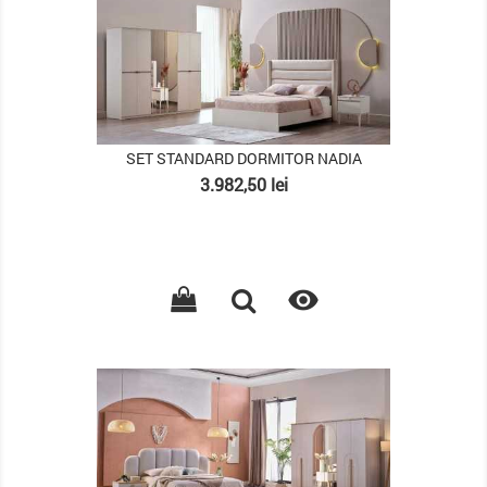
SET STANDARD DORMITOR NADIA
Pret
3.982,50 lei

PACHET