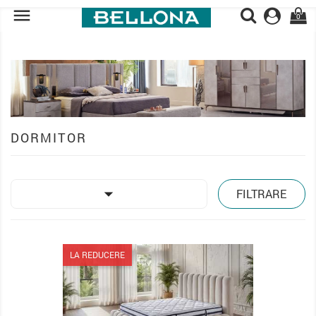

0
DORMITOR

FILTRARE
LA REDUCERE