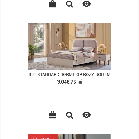

PACHET
SET STANDARD DORMITOR ROZY BOHEM
Pret
3.048,75 lei

LA REDUCERE