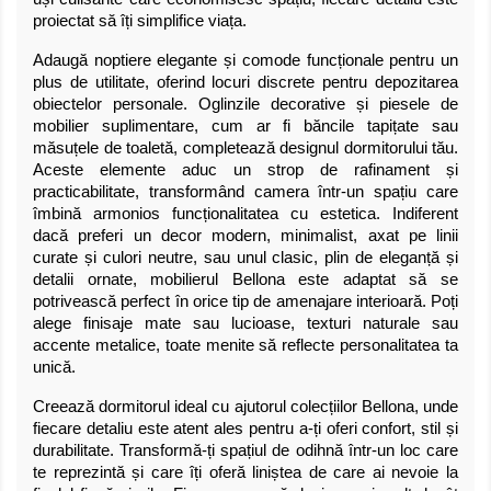
proiectat să îți simplifice viața.
Adaugă noptiere elegante și comode funcționale pentru un
plus de utilitate, oferind locuri discrete pentru depozitarea
obiectelor personale. Oglinzile decorative și piesele de
mobilier suplimentare, cum ar fi băncile tapițate sau
măsuțele de toaletă, completează designul dormitorului tău.
Aceste elemente aduc un strop de rafinament și
practicabilitate, transformând camera într-un spațiu care
îmbină armonios funcționalitatea cu estetica. Indiferent
dacă preferi un decor modern, minimalist, axat pe linii
curate și culori neutre, sau unul clasic, plin de eleganță și
detalii ornate, mobilierul Bellona este adaptat să se
potrivească perfect în orice tip de amenajare interioară. Poți
alege finisaje mate sau lucioase, texturi naturale sau
accente metalice, toate menite să reflecte personalitatea ta
unică.
Creează dormitorul ideal cu ajutorul colecțiilor Bellona, unde
fiecare detaliu este atent ales pentru a-ți oferi confort, stil și
durabilitate. Transformă-ți spațiul de odihnă într-un loc care
te reprezintă și care îți oferă liniștea de care ai nevoie la