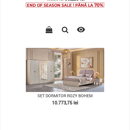
de
baza

PACHET
SET DORMITOR ROZY BOHEM
Pret
10.773,75 lei