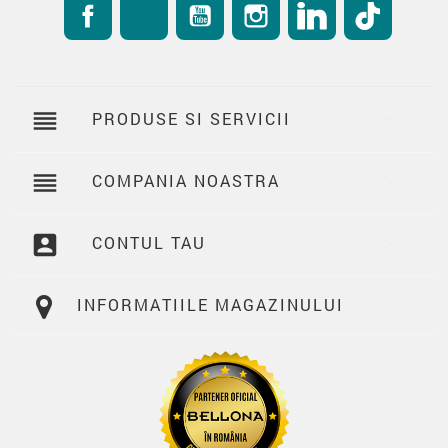
Facebook
RSS
YouTube
Instagram
LinkedIn
TikTok
reorder
PRODUSE SI SERVICII

reorder
COMPANIA NOASTRA

account_box
CONTUL TAU

INFORMATIILE MAGAZINULUI