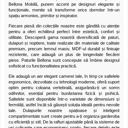
Bellona Mobilă, punem accent pe designuri elegante și
funcționale, menite să transforme orice dormitor într-un
spațiu armonios, primitor și inspirator.
Fiecare piesă din colecțiile noastre este gândită cu atenție
pentru a oferi echilibrul perfect între estetică, confort și
utilitate. Descoperă gama noastră diversificată de paturi,
dulapuri și noptiere, toate realizate din materiale de calitate
premium, precum lemnul masiv, MDF-ul durabil și finisaje
rezistente, care adaugă un plus de longevitate fiecărei
piese. Paturile Bellona sunt concepute să îmbine designul
sofisticat cu funcționalitatea practică.
Ele adaugă un aer elegant camerei tale, în timp ce saltelele
ergonomice, dezvoltate cu tehnologii moderne, oferă suport
optim pentru coloana vertebrală, asigurându-ți un somn
odihnitor, esențial pentru bunăstarea fizică și psihică.
Saltelele sunt disponibile într-o varietate de dimensiuni și
fermități, astfel încât să găsești soluția ideală pentru nevoile
tale. Dulapurile noastre spațioase și inteligent
compartimentate sunt create pentru a-ți organiza garderoba
cu eficiență și stil. De la rafturi ajustabile până la sisteme de
uși culisante care economisesc spațiu, fiecare detaliu este