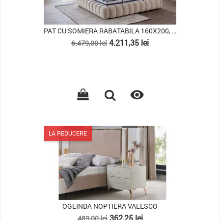
PAT CU SOMIERA RABATABILA 160X200, COZY
Pret
Pret
4.211,35 lei
6.479,00 lei
de
baza

LA REDUCERE
OGLINDA NOPTIERA VALESCO
Pret
Pret
362,25 lei
483,00 lei