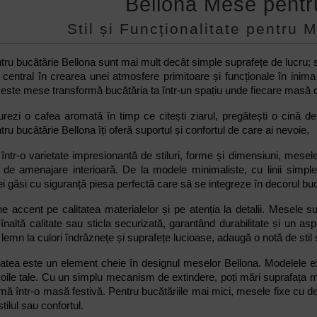
Bellona Mese pentr
Stil și Funcționalitate pentru
ru bucătărie Bellona sunt mai mult decât simple suprafețe de lucru; sun
central în crearea unei atmosfere primitoare și funcționale în inima
ceste mese transformă bucătăria ta într-un spațiu unde fiecare masă
rezi o cafea aromată în timp ce citești ziarul, pregătești o cină del
ru bucătărie Bellona îți oferă suportul și confortul de care ai nevoie.
 într-o varietate impresionantă de stiluri, forme și dimensiuni, mesel
il de amenajare interioară. De la modele minimaliste, cu linii simple 
ei găsi cu siguranță piesa perfectă care să se integreze în decorul bucă
e accent pe calitatea materialelor și pe atenția la detalii. Mesele 
naltă calitate sau sticla securizată, garantând durabilitate și un as
 lemn la culori îndrăznețe și suprafețe lucioase, adaugă o notă de stil ș
tatea este un element cheie în designul meselor Bellona. Modelele ex
evoile tale. Cu un simplu mecanism de extindere, poți mări suprafa
mă într-o masă festivă. Pentru bucătăriile mai mici, mesele fixe cu de
stilul sau confortul.