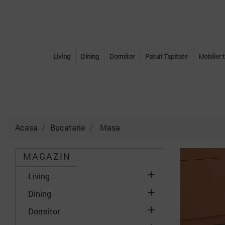
Living
Dining
Dormitor
Paturi Tapitate
Mobilier 
Acasa
Bucatarie
Masa
MAGAZIN

Living

Dining

Dormitor