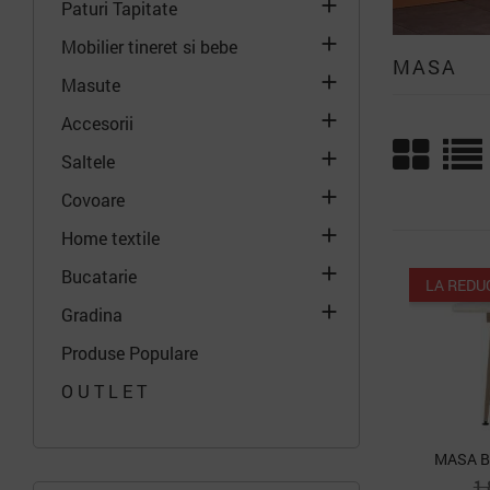

Paturi Tapitate

Mobilier tineret si bebe
MASA

Masute

Accesorii

Saltele

Covoare

Home textile

Bucatarie
LA REDU

Gradina
Produse Populare
O U T L E T
MASA B
P
1.