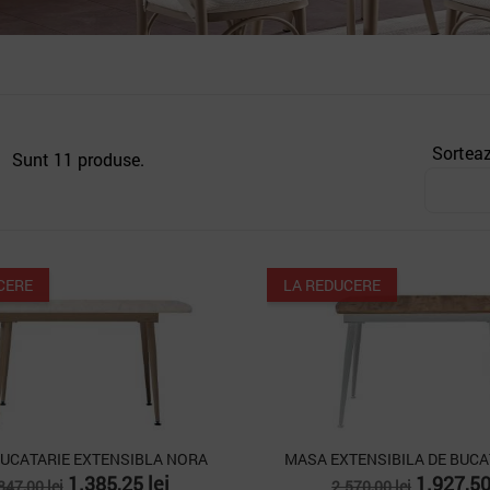
Sortea
Sunt 11 produse.
CERE
LA REDUCERE
UCATARIE EXTENSIBLA NORA
MASA EXTENSIBILA DE BUCA
ret
Pret
Pret
Pret
1.385,25 lei
1.927,50
847,00 lei
2.570,00 lei