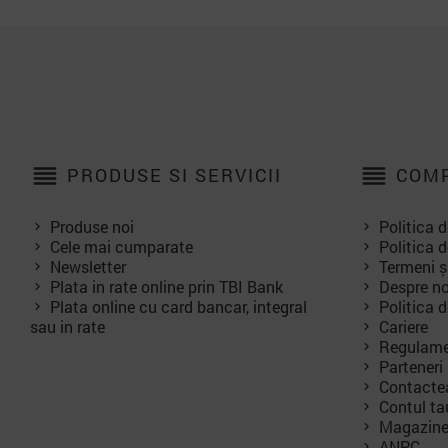
reorder
reorder
PRODUSE SI SERVICII
COMP
Produse noi
Politica d
Cele mai cumparate
Politica d
Newsletter
Termeni și
Plata in rate online prin TBI Bank
Despre no
Plata online cu card bancar, integral
Politica 
sau in rate
Cariere
Regulame
Parteneri
Contacte
Contul ta
Magazin
ANPC