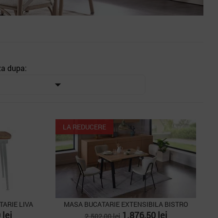
za dupa:

LA REDUCERE
TARIE LIVA
MASA BUCATARIE EXTENSIBILA BISTRO
Pret
Pret
 lei
1.876,50 lei
2.502,00 lei