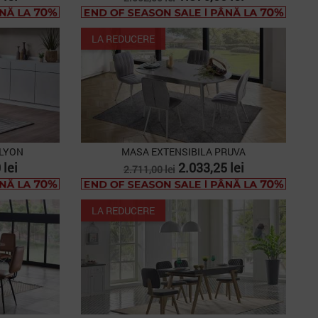
de
baza
LA REDUCERE
 LYON
MASA EXTENSIBILA PRUVA
Pret
Pret
 lei
2.033,25 lei
2.711,00 lei
de
baza
LA REDUCERE