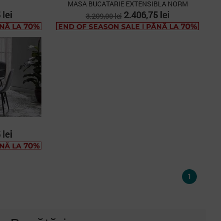
MASA BUCATARIE EXTENSIBLA NORM
Pret
Pret
 lei
2.406,75 lei
3.209,00 lei
de
baza
 lei
1