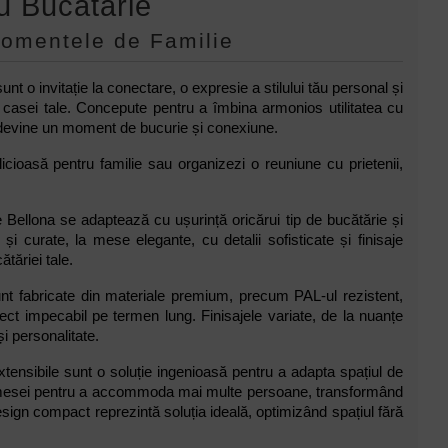
u Bucătărie
 Momentele de Familie
t o invitație la conectare, o expresie a stilului tău personal și
 casei tale. Concepute pentru a îmbina armonios utilitatea cu
 devine un moment de bucurie și conexiune.
icioasă pentru familie sau organizezi o reuniune cu prietenii,
e Bellona se adaptează cu ușurință oricărui tip de bucătărie și
și curate, la mese elegante, cu detalii sofisticate și finisaje
tăriei tale.
sunt fabricate din materiale premium, precum PAL-ul rezistent,
pect impecabil pe termen lung. Finisajele variate, de la nuanțe
i personalitate.
tensibile sunt o soluție ingenioasă pentru a adapta spațiul de
ța mesei pentru a accommoda mai multe persoane, transformând
sign compact reprezintă soluția ideală, optimizând spațiul fără