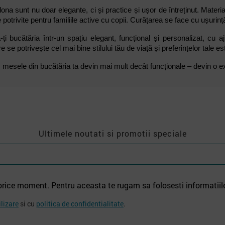
ona sunt nu doar elegante, ci și practice și ușor de întreținut. Material
 potrivite pentru familiile active cu copii. Curățarea se face cu ușuri
ți bucătăria într-un spațiu elegant, funcțional și personalizat, cu 
 se potrivește cel mai bine stilului tău de viață și preferințelor tale es
 mesele din bucătăria ta devin mai mult decât funcționale – devin o e
Ultimele noutati si promotii speciale
orice moment. Pentru aceasta te rugam sa folosesti informatiil
ilizare
si cu
politica de confidentialitate
.