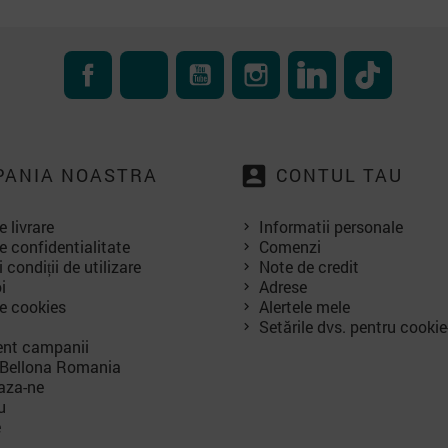
Facebook
RSS
YouTube
Instagram
LinkedIn
TikTok
account_box
ANIA NOASTRA
CONTUL TAU
e livrare
Informatii personale
e confidentialitate
Comenzi
 condiții de utilizare
Note de credit
i
Adrese
de cookies
Alertele mele
Setările dvs. pentru cookie
nt campanii
 Bellona Romania
aza-ne
u
e