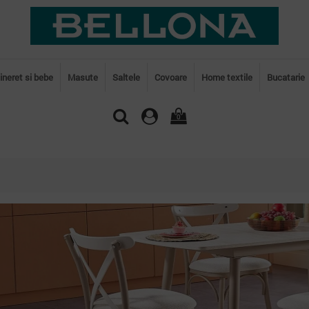
tineret si bebe
Masute
Saltele
Covoare
Home textile
Bucatarie
0