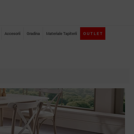
Accesorii
Gradina
Materiale Tapiterii
O U T L E T