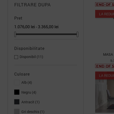
d
FILTRARE DUPA
b
LA REDU
Pret
1.076,00 lei - 3.365,00 lei
Disponibilitate
MASA 
Disponibil
(11)
P
1.
d
b
Culoare
LA REDU
Alb
(4)
Negru
(4)
Antracit
(1)
Gri deschis
(1)