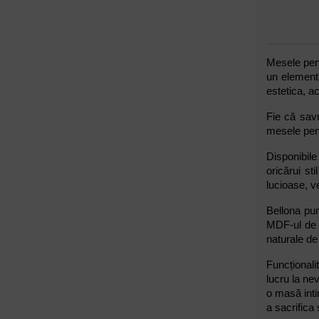
Mesele pent
un element 
estetica, a
Fie că savu
mesele pent
Disponibile
oricărui st
lucioase, v
Bellona pun
MDF-ul de î
naturale de
Funcționali
lucru la n
o masă inti
a sacrifica 