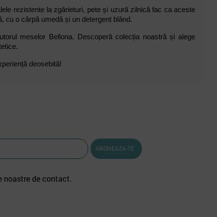
ele rezistente la zgârieturi, pete și uzură zilnică fac ca aceste
nță, cu o cârpă umedă și un detergent blând.
ajutorul meselor Bellona. Descoperă colecția noastră și alege
tetice.
xperiență deosebită!
e noastre de contact.