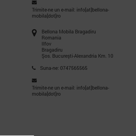
Trimite-ne un e-mail: info[at]bellona-
mobila[dot]ro
Bellona Mobila Bragadiru
Romania
Ilfov
Bragadiru
Şos. Bucureşti-Alexandria Km. 10
Suna-ne: 0747565565
Trimite-ne un e-mail: info[at]bellona-
mobila[dot]ro