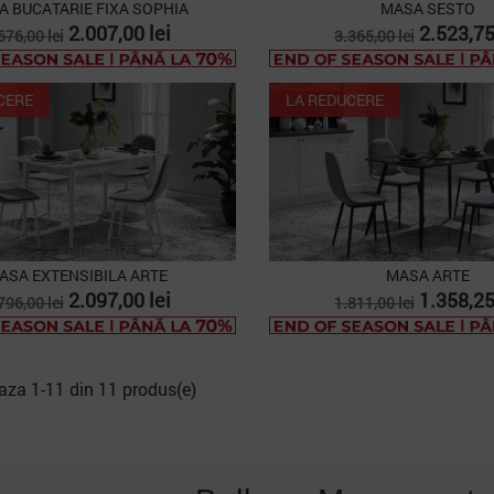
 BUCATARIE FIXA SOPHIA
MASA SESTO
ret
Pret
Pret
Pret
2.007,00 lei
2.523,75
676,00 lei
3.365,00 lei
e
de
aza
baza
CERE
LA REDUCERE
ASA EXTENSIBILA ARTE
MASA ARTE
ret
Pret
Pret
Pret
2.097,00 lei
1.358,25
796,00 lei
1.811,00 lei
e
de
aza
baza
aza 1-11 din 11 produs(e)