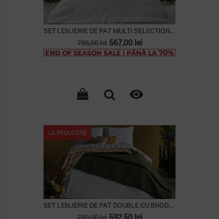
SET LENJERIE DE PAT MULTI SELECTION GLORIA -...
Pret
Pret
567,00 lei
756,00 lei
de
baza

LA REDUCERE
SET LENJERIE DE PAT DOUBLE CU BRODERIE ANGEL, ALB
Pret
Pret
592,50 lei
790,00 lei