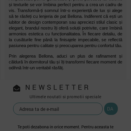
și texturile se vor îmbina perfect pentru a crea un cadru de
vis. Transformă-ți somnul într-o experiență de lux și alege
să te răsfeți cu lenjeria de pat Bellona. Indiferent că ești un
iubitor de design contemporan sau apreciezi stilul clasic și
elegant, brandul nostru îți oferă soluții potrivite, care îmbină
armonios estetica cu funcționalitatea. În fiecare detaliu, de
la cusăturile fine până la finisajele impecabile, se reflectă
pasiunea pentru calitate și preocuparea pentru confortul tău.
Prin alegerea Bellona, aduci un plus de rafinament și
căldură în dormitorul tău și îți transformi fiecare moment de
odihnă într-un veritabil răsfăț.
NEWSLETTER
Ultimele noutati si promotii speciale
Te poti dezabona in orice moment. Pentru aceasta te