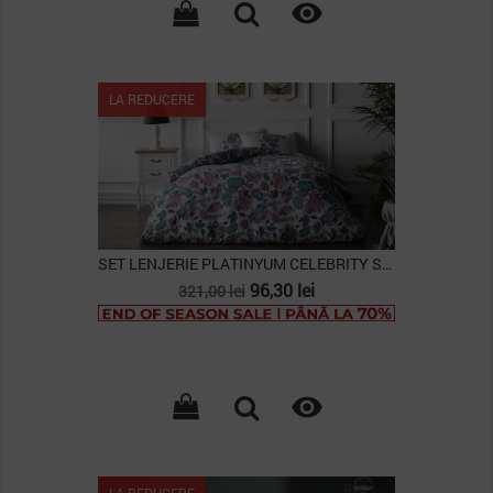

LA REDUCERE
SET LENJERIE PLATINYUM CELEBRITY SINGLE
Pret
Pret
96,30 lei
321,00 lei
de
baza

LA REDUCERE