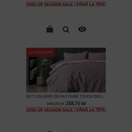
de
baza

Lipsa stoc
LA REDUCERE
SET LENJERIE DE PAT PURE TOUCH DOUBLE, ROZ...
Pret
Pret
258,75 lei
345,00 lei
de
baza