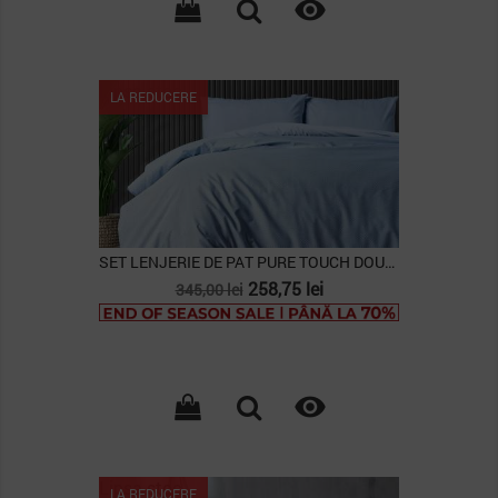

Lipsa stoc
LA REDUCERE
SET LENJERIE DE PAT PURE TOUCH DOUBLE, ALBASTRU
Pret
Pret
258,75 lei
345,00 lei
de
baza

Lipsa stoc
LA REDUCERE