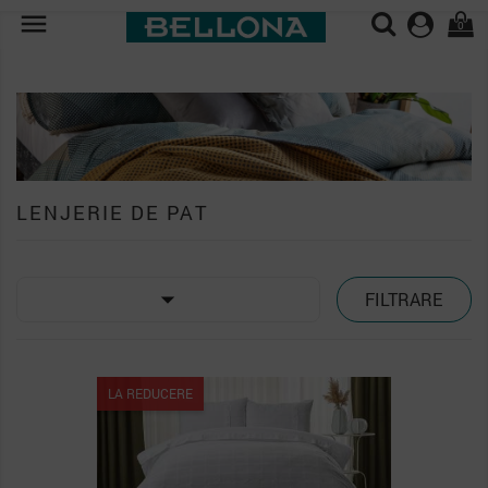

0
LENJERIE DE PAT

FILTRARE
LA REDUCERE