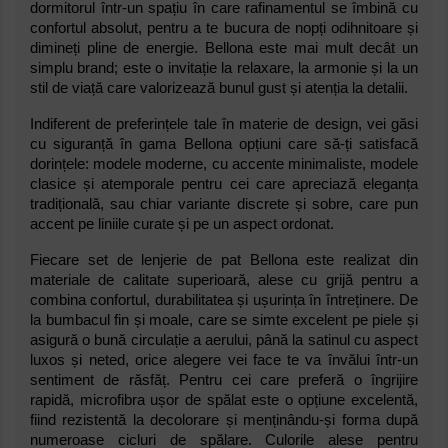
dormitorul într-un spațiu în care rafinamentul se îmbină cu
confortul absolut, pentru a te bucura de nopți odihnitoare și
dimineți pline de energie. Bellona este mai mult decât un
simplu brand; este o invitație la relaxare, la armonie și la un
stil de viață care valorizează bunul gust și atenția la detalii.
Indiferent de preferințele tale în materie de design, vei găsi
cu siguranță în gama Bellona opțiuni care să-ți satisfacă
dorințele: modele moderne, cu accente minimaliste, modele
clasice și atemporale pentru cei care apreciază eleganța
tradițională, sau chiar variante discrete și sobre, care pun
accent pe liniile curate și pe un aspect ordonat.
Fiecare set de lenjerie de pat Bellona este realizat din
materiale de calitate superioară, alese cu grijă pentru a
combina confortul, durabilitatea și ușurința în întreținere. De
la bumbacul fin și moale, care se simte excelent pe piele și
asigură o bună circulație a aerului, până la satinul cu aspect
luxos și neted, orice alegere vei face te va învălui într-un
sentiment de răsfăț. Pentru cei care preferă o îngrijire
rapidă, microfibra ușor de spălat este o opțiune excelentă,
fiind rezistentă la decolorare și menținându-și forma după
numeroase cicluri de spălare. Culorile alese pentru