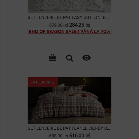
SET LENJERIE DE PAT EASY COTTON BELINDA DOUBLE...
Pret
Pret
284,25 lei
379,00 lei
de
baza

Lipsa stoc
LA REDUCERE
SET LENJERIE DE PAT FLANEL WENDY DOUBLE -...
Pret
Pret
516,00 lei
688,00 lei