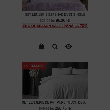
SET LENJERIE SERENAD DUET SINGLE
Pret
Pret
96,30 lei
321,00 lei
de
baza

Lipsa stoc
LA REDUCERE
SET LENJERIE DE PAT PURE TOUCH DOUBLE, GRI
Pret
Pret
258,75 lei
345,00 lei