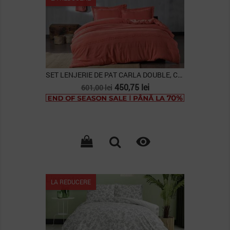
SET LENJERIE DE PAT CARLA DOUBLE, CULOARE FLORI...
Pret
Pret
450,75 lei
601,00 lei
de
baza

Lipsa stoc
LA REDUCERE