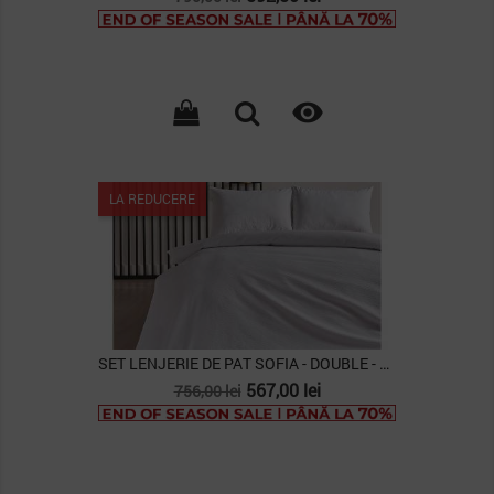
de
baza

LA REDUCERE
SET LENJERIE DE PAT SOFIA - DOUBLE - ALB
Pret
Pret
567,00 lei
756,00 lei
de
baza