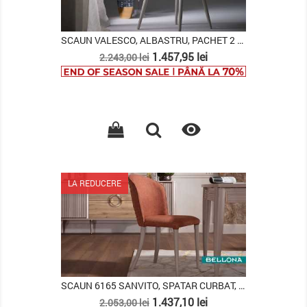
SCAUN VALESCO, ALBASTRU, PACHET 2 BUCATI
Pret
Pret
1.457,95 lei
2.243,00 lei
de
baza

LA REDUCERE
SCAUN 6165 SANVITO, SPATAR CURBAT, CARAMIZIU,...
Pret
Pret
1.437,10 lei
2.053,00 lei