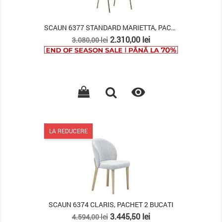
SCAUN 6377 STANDARD MARIETTA, PACHET 2 BUCATI
Pret
Pret
2.310,00 lei
3.080,00 lei
de
baza

LA REDUCERE
SCAUN 6374 CLARIS, PACHET 2 BUCATI
Pret
Pret
3.445,50 lei
4.594,00 lei