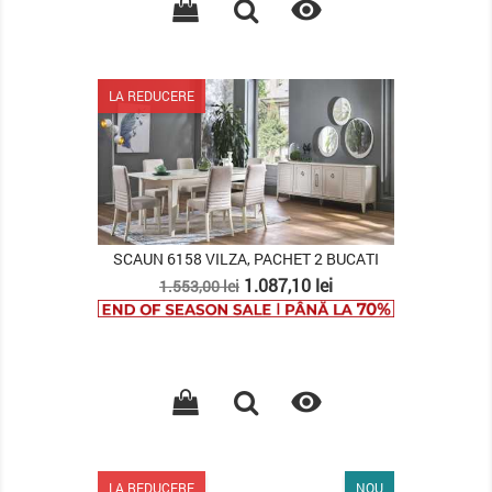

LA REDUCERE
SCAUN 6158 VILZA, PACHET 2 BUCATI
Pret
Pret
1.087,10 lei
1.553,00 lei
de
baza

LA REDUCERE
NOU