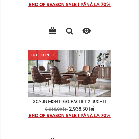
de
baza

LA REDUCERE
SCAUN MONTEGO, PACHET 2 BUCATI
Pret
Pret
2.938,50 lei
3.918,00 lei
de
baza