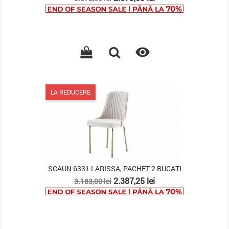
de
baza

LA REDUCERE
SCAUN 6331 LARISSA, PACHET 2 BUCATI
Pret
Pret
2.387,25 lei
3.183,00 lei
de
baza