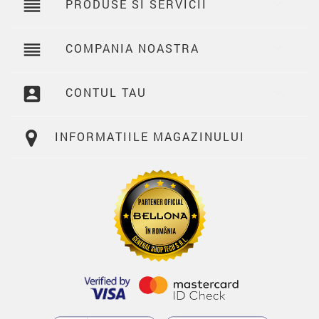
reorder
PRODUSE SI SERVICII

reorder
COMPANIA NOASTRA

account_box
CONTUL TAU

INFORMATIILE MAGAZINULUI