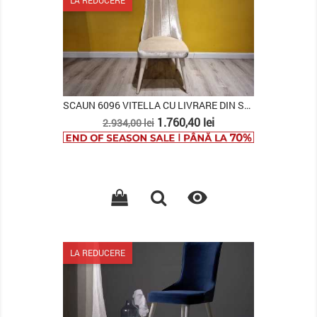
SCAUN 6096 VITELLA CU LIVRARE DIN STOC, SET (2...
Pret
Pret
1.760,40 lei
2.934,00 lei
de
baza

LA REDUCERE