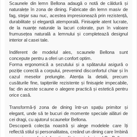
Scaunele din lemn Bellona adaugă o notă de căldură și
naturalețe în zona de dining. Fabricate din lemn masiv de
fag, stejar sau nuc, acestea impresionează prin rezistență,
durabilitate și eleganță atemporală. Finisajele atent lucrate,
de la nuanțe naturale la lacuri colorate, pun în valoare
frumusețea naturală a lemnului și completează designul
interior al casei tale.
Indiferent de modelul ales, scaunele Bellona sunt
concepute pentru a oferi un confort optim.
Forma ergonomică a șezutului și a spătarului asigură o
poziție corectă a corpului, prevenind disconfortul chiar și în
cazul meselor prelungite. Atenția la detalii, precum
cusăturile fine, tapițeriile rezistente și finisajele impecabile,
fac din aceste scaune o alegere practică și estetică pentru
orice casă.
Transformă-ți zona de dining într-un spațiu primitor și
elegant, unde să te bucuri de momente speciale alături de
cei dragi, cu ajutorul scaunelor Bellona.
Descoperă colecția noastră și alege modelele care îți
reflectă stilul și personalitatea, creând un dining care îmbină