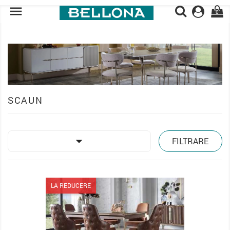

0
SCAUN

FILTRARE
LA REDUCERE