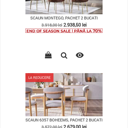
SCAUN MONTEGO, PACHET 2 BUCATI
Pret
Pret
2.938,50 lei
3.918,00 lei
de
baza

LA REDUCERE
SCAUN 6357 BOHEEMS, PACHET 2 BUCATI
Pret
Pret
2.679,00 lei
3.572,00 lei