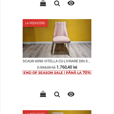

LA REDUCERE
SCAUN 6096 VITELLA CU LIVRARE DIN STOC, SET (2...
Pret
Pret
1.760,40 lei
2.934,00 lei
de
baza

LA REDUCERE