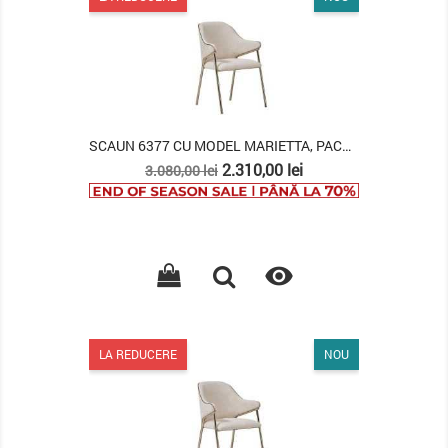
SCAUN 6377 CU MODEL MARIETTA, PACHET 2 BUCATI
Pret
Pret
2.310,00 lei
3.080,00 lei
de
baza

LA REDUCERE
NOU