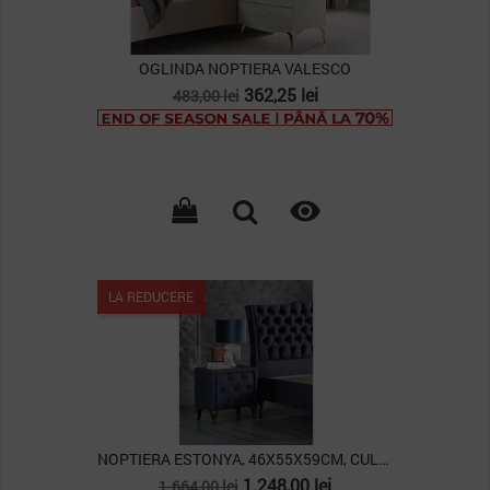
OGLINDA NOPTIERA VALESCO
Pret
Pret
362,25 lei
483,00 lei
de
baza

LA REDUCERE
NOPTIERA ESTONYA, 46X55X59CM, CULOARE ALBASTRU...
Pret
Pret
1.248,00 lei
1.664,00 lei