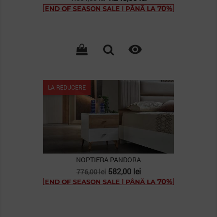
de
baza

LA REDUCERE
NOPTIERA PANDORA
Pret
Pret
582,00 lei
776,00 lei
de
baza