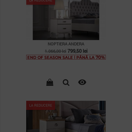
NOPTIERA ANDERA
Pret
Pret
799,50 lei
1.066,00 lei
de
baza

LA REDUCERE