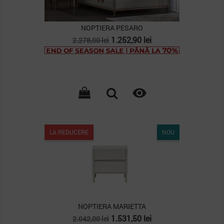
NOPTIERA PESARO
Pret
Pret
1.252,90 lei
2.278,00 lei
de
baza

LA REDUCERE
NOU
NOPTIERA MARIETTA
Pret
Pret
1.531,50 lei
2.042,00 lei