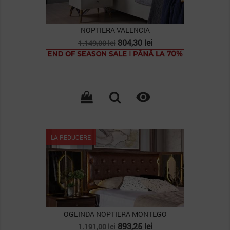
NOPTIERA VALENCIA
Pret
Pret
804,30 lei
1.149,00 lei
de
baza

LA REDUCERE
OGLINDA NOPTIERA MONTEGO
Pret
Pret
893,25 lei
1.191,00 lei