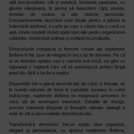
atât funcționalitate, cât și estetică. Sertarele spațioase, cu
glisare silențioasă, îți permit să depozitezi cărți, reviste,
ochelari de vedere și alte obiecte personale.
Compartimentele deschise sunt ideale pentru a păstra la
îndemână telefonul, o carte pe care o citești sau o cană cu
apă. Unele modele includ spații speciale pentru organizarea
cablurilor, menținând ordinea și evitând încurcăturile.
Dimensiunile compacte și formele variate ale noptierelor
Bellona le fac ușor de integrat în orice tip de dormitor. Fie că
ai un dormitor spațios sau o cameră mai mică, vei găsi cu
siguranță o noptieră care să se potrivească perfect lângă
patul tău, fără a încărca spațiul.
Disponibile într-o gamă diversificată de culori și finisaje, de
la nuanțe naturale de lemn la suprafețe lucioase în culori
îndrăznețe, noptierele Bellona se integrează armonios în
orice stil de amenajare interioară. Detaliile de design,
precum mânerele elegante și finisajele rafinate, adaugă o
notă de stil și personalitate dormitorului tău.
Transformă-ți dormitorul într-un spațiu bine organizat,
elegant și personalizat, cu ajutorul noptierelor Bellona.