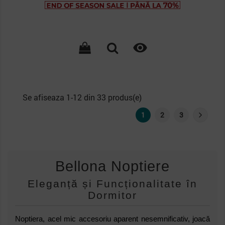
de
baza

Se afiseaza 1-12 din 33 produs(e)
1
2
3
Bellona Noptiere
Eleganță și Funcționalitate în
Dormitor
Noptiera, acel mic accesoriu aparent nesemnificativ, joacă