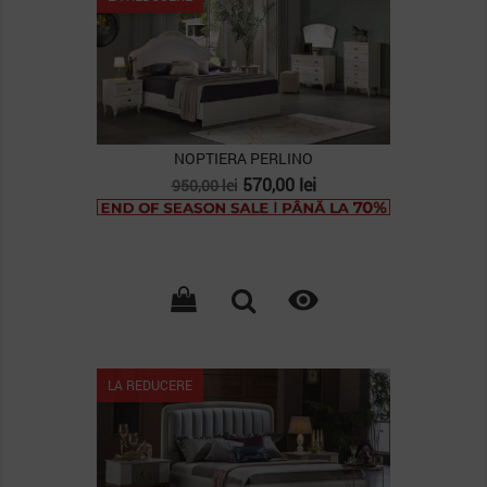
NOPTIERA PERLINO
Pret
Pret
570,00 lei
950,00 lei
de
baza

LA REDUCERE