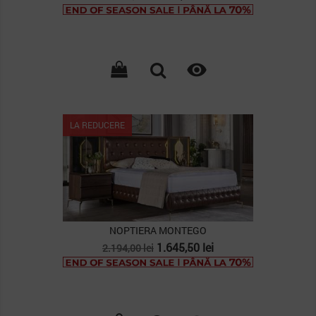
de
baza

LA REDUCERE
NOPTIERA MONTEGO
Pret
Pret
1.645,50 lei
2.194,00 lei
de
baza