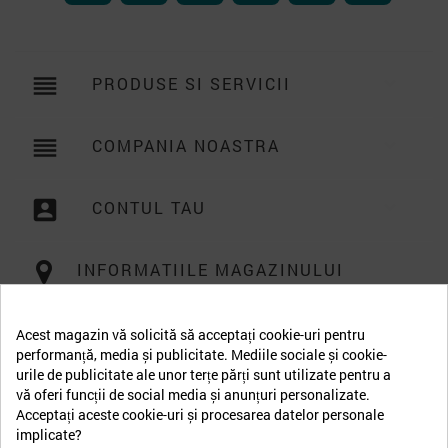
reorder
PRODUSE SI SERVICII

reorder
COMPANIA NOASTRA

account_box
CONTUL TAU

INFORMATIILE MAGAZINULUI
Acest magazin vă solicită să acceptați cookie-uri pentru
performanță, media și publicitate. Mediile sociale și cookie-
urile de publicitate ale unor terțe părți sunt utilizate pentru a
vă oferi funcții de social media și anunțuri personalizate.
Acceptați aceste cookie-uri și procesarea datelor personale
implicate?