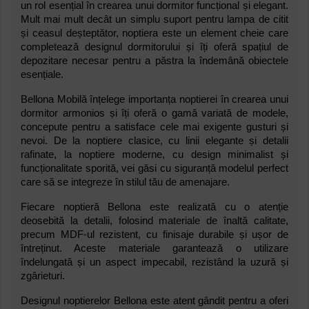
un rol esențial în crearea unui dormitor funcțional și elegant.
Mult mai mult decât un simplu suport pentru lampa de citit
și ceasul deșteptător, noptiera este un element cheie care
completează designul dormitorului și îți oferă spațiul de
depozitare necesar pentru a păstra la îndemână obiectele
esențiale.
Bellona Mobilă înțelege importanța noptierei în crearea unui
dormitor armonios și îți oferă o gamă variată de modele,
concepute pentru a satisface cele mai exigente gusturi și
nevoi. De la noptiere clasice, cu linii elegante și detalii
rafinate, la noptiere moderne, cu design minimalist și
funcționalitate sporită, vei găsi cu siguranță modelul perfect
care să se integreze în stilul tău de amenajare.
Fiecare noptieră Bellona este realizată cu o atenție
deosebită la detalii, folosind materiale de înaltă calitate,
precum MDF-ul rezistent, cu finisaje durabile și ușor de
întreținut. Aceste materiale garantează o utilizare
îndelungată și un aspect impecabil, rezistând la uzură și
zgârieturi.
Designul noptierelor Bellona este atent gândit pentru a oferi