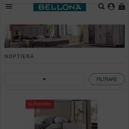

0
NOPTIERA

FILTRARE
LA REDUCERE