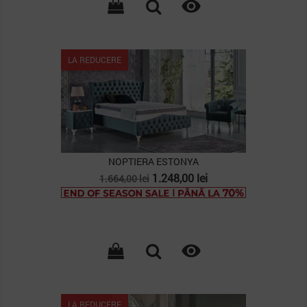

LA REDUCERE
NOPTIERA ESTONYA
Pret
Pret
1.248,00 lei
1.664,00 lei
de
baza

LA REDUCERE