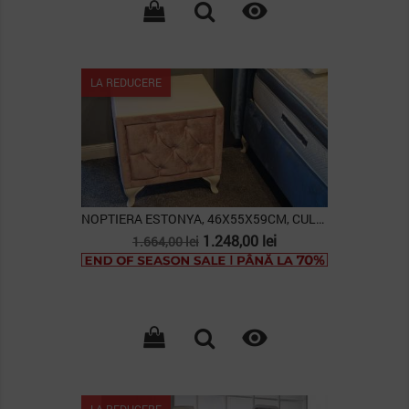

LA REDUCERE
NOPTIERA ESTONYA, 46X55X59CM, CULOARE ROZ PUDRA
Pret
Pret
1.248,00 lei
1.664,00 lei
de
baza

LA REDUCERE