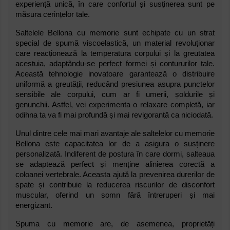
experiență unică, în care confortul și susținerea sunt pe
măsura cerințelor tale.
Saltelele Bellona cu memorie sunt echipate cu un strat
special de spumă viscoelastică, un material revoluționar
care reacționează la temperatura corpului și la greutatea
acestuia, adaptându-se perfect formei și contururilor tale.
Această tehnologie inovatoare garantează o distribuire
uniformă a greutății, reducând presiunea asupra punctelor
sensibile ale corpului, cum ar fi umerii, șoldurile și
genunchii. Astfel, vei experimenta o relaxare completă, iar
odihna ta va fi mai profundă și mai revigorantă ca niciodată.
Unul dintre cele mai mari avantaje ale saltelelor cu memorie
Bellona este capacitatea lor de a asigura o susținere
personalizată. Indiferent de postura în care dormi, salteaua
se adaptează perfect și menține alinierea corectă a
coloanei vertebrale. Aceasta ajută la prevenirea durerilor de
spate și contribuie la reducerea riscurilor de disconfort
muscular, oferind un somn fără întreruperi și mai
energizant.
Spuma cu memorie are, de asemenea, proprietăți