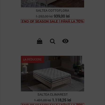
SALTEA COTTOFLORA
Pret
Pret
939,00 lei
1.252,00 lei
de
baza

LA REDUCERE
SALTEA CLIMAREST
Pret
Pret
1.118,25 lei
1.491,00 lei
de