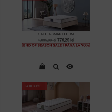
SALTEA SMART FORM
Pret
Pret
776,25 lei
1.035,00 lei
de
baza

LA REDUCERE