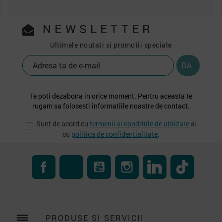
NEWSLETTER
Ultimele noutati si promotii speciale
Te poti dezabona in orice moment. Pentru aceasta te
rugam sa folosesti informatiile noastre de contact.
Sunt de acord cu
termenii si conditiile de utilizare
si
cu
politica de confidentialitate
.
Facebook
RSS
YouTube
Instagram
LinkedIn
TikTok
reorder
PRODUSE SI SERVICII
