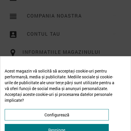
reorder
COMPANIA NOASTRA

account_box
CONTUL TAU

INFORMATIILE MAGAZINULUI
Acest magazin vă solicită să acceptați cookie-uri pentru
performanță, media și publicitate. Mediile sociale și cookie-
urile de publicitate ale unor terțe părți sunt utilizate pentru a
vă oferi funcții de social media și anunțuri personalizate.
Acceptați aceste cookie-uri și procesarea datelor personale
implicate?
Configurează
Respinge