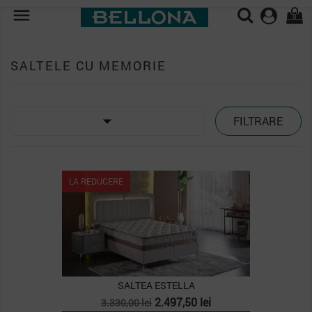

0
SALTELE CU MEMORIE

FILTRARE
LA REDUCERE
SALTEA ESTELLA
Pret
Pret
2.497,50 lei
3.330,00 lei