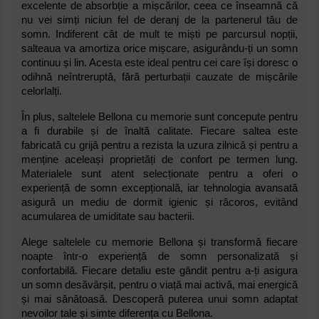
excelente de absorbție a mișcărilor, ceea ce înseamnă că
nu vei simți niciun fel de deranj de la partenerul tău de
somn. Indiferent cât de mult te miști pe parcursul nopții,
salteaua va amortiza orice mișcare, asigurându-ți un somn
continuu și lin. Acesta este ideal pentru cei care își doresc o
odihnă neîntreruptă, fără perturbații cauzate de mișcările
celorlalți.
În plus, saltelele Bellona cu memorie sunt concepute pentru
a fi durabile și de înaltă calitate. Fiecare saltea este
fabricată cu grijă pentru a rezista la uzura zilnică și pentru a
menține aceleași proprietăți de confort pe termen lung.
Materialele sunt atent selecționate pentru a oferi o
experiență de somn excepțională, iar tehnologia avansată
asigură un mediu de dormit igienic și răcoros, evitând
acumularea de umiditate sau bacterii.
Alege saltelele cu memorie Bellona și transformă fiecare
noapte într-o experiență de somn personalizată și
confortabilă. Fiecare detaliu este gândit pentru a-ți asigura
un somn desăvârșit, pentru o viață mai activă, mai energică
și mai sănătoasă. Descoperă puterea unui somn adaptat
nevoilor tale și simte diferența cu Bellona.