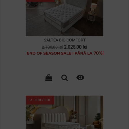
SALTEA BIO COMFORT
Pret
Pret
2.025,00 lei
2.700,00 lei
de
baza

LA REDUCERE