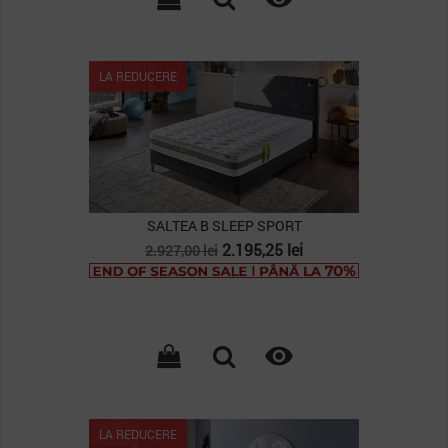
LA REDUCERE
SALTEA B SLEEP SPORT
Pret
Pret
2.195,25 lei
2.927,00 lei
de
baza

LA REDUCERE