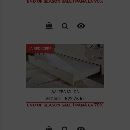
baza

LA REDUCERE
SALTEA MILDA
Pret
Pret
522,75 lei
697,00 lei
de
baza
