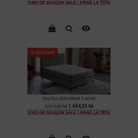
de
baza

LA REDUCERE
SALTEA ZEN PRIME 5 ZONE
Pret
Pret
1.664,25 lei
2.219,00 lei
de
baza