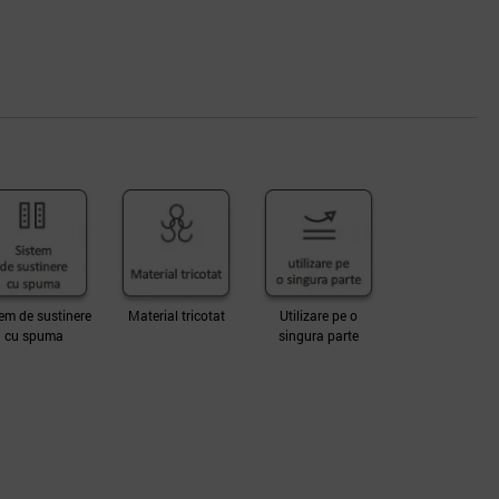
em de sustinere
Material tricotat
Utilizare pe o
cu spuma
singura parte