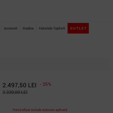
Accesorii
Gradina
Materiale Tapiterii
O U T L E T
2.497,50 LEI
- 25%
3.330,00 LEI
Pretul afișat include reducere aplicată.