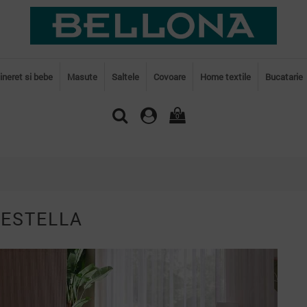
tineret si bebe
Masute
Saltele
Covoare
Home textile
Bucatarie
0
 ESTELLA