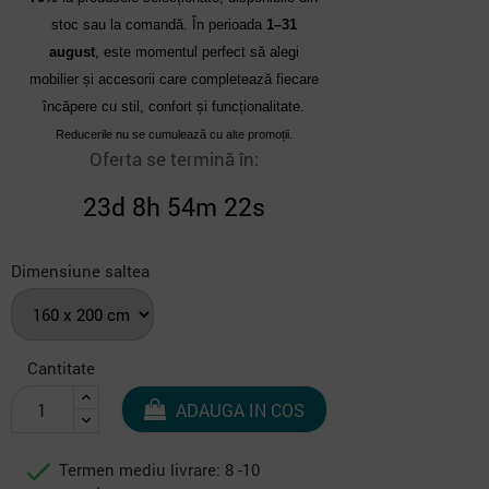
stoc sau la comandă. În perioada
1–31
august
, este momentul perfect să alegi
mobilier și accesorii care completează fiecare
încăpere cu stil, confort și funcționalitate.
Reducerile nu se cumulează cu alte promoții.
Oferta se termină în:
23d 8h 54m 21s
Dimensiune saltea
Cantitate
ADAUGA IN COS

Termen mediu livrare: 8 -10