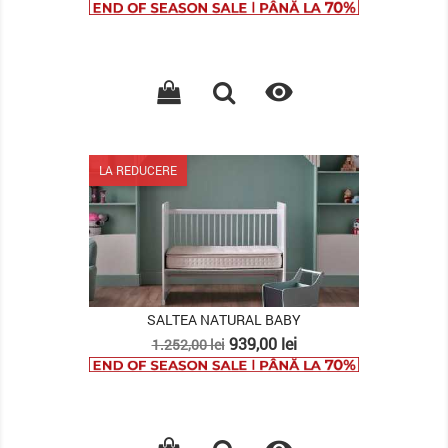
de
baza

LA REDUCERE
SALTEA NATURAL BABY
Pret
Pret
939,00 lei
1.252,00 lei
de
baza