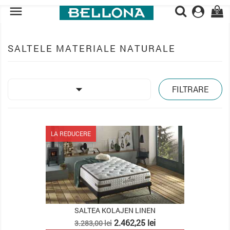

0
SALTELE MATERIALE NATURALE

FILTRARE
LA REDUCERE
SALTEA KOLAJEN LINEN
Pret
Pret
2.462,25 lei
3.283,00 lei