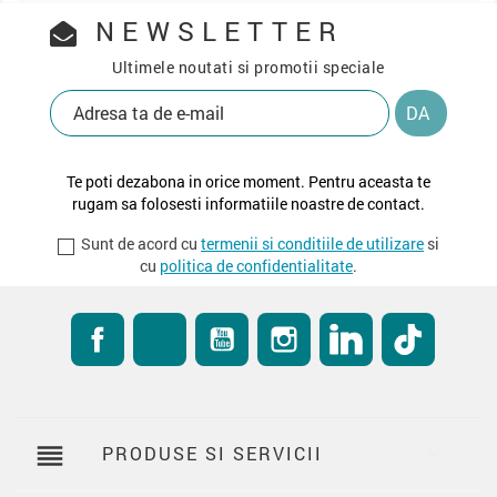
NEWSLETTER
Ultimele noutati si promotii speciale
Te poti dezabona in orice moment. Pentru aceasta te
rugam sa folosesti informatiile noastre de contact.
Sunt de acord cu
termenii si conditiile de utilizare
si
cu
politica de confidentialitate
.
Facebook
RSS
YouTube
Instagram
LinkedIn
TikTok
reorder
PRODUSE SI SERVICII
