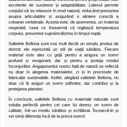
excelente de susținere și adaptabilitate. Latexul permite
corpului să se relaxeze în mod natural, reducând presiunea
asupra articulațiilor și asigurând o aliniere corectă a
coloanei vertebrale. Acesta este, de asemenea, un material
respirabil, ceea ce înseamnă că reglează temperatura
corpului, prevenind supraîncălzirea în timpul nopții.
Saltelele Bellona sunt mai mult decât un simplu produs de
dormit; ele reprezintă un stil de viață sănătos. Fiecare
material este ales cu grijă pentru a asigura un somn
profund și revigorant, dar și pentru a proteja mediul
înconjurător. Angajamentul nostru față de natură se reflectă
nu doar în alegerea materialelor, ci și în procesele de
fabricație sustenabile. Astfel, alegând saltelele Bellona, nu
doar că îți asiguri un somn odihnitor, dar contribui și la
protejarea planetei.
În concluzie, saltelele Bellona cu materiale naturale sunt
soluția perfectă pentru cei care își doresc un somn de
calitate, într-un mediu sănătos și echilibrat. Încearcă-le și
vei simți diferența încă de la primul somn!