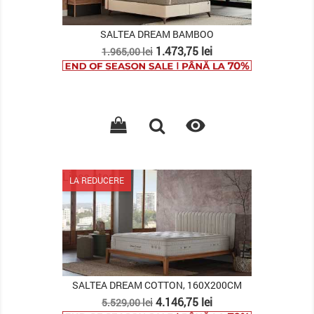
SALTEA DREAM BAMBOO
Pret
Pret
1.473,75 lei
1.965,00 lei
de
baza

Lipsa stoc
LA REDUCERE
SALTEA DREAM COTTON, 160X200CM
Pret
Pret
4.146,75 lei
5.529,00 lei
de