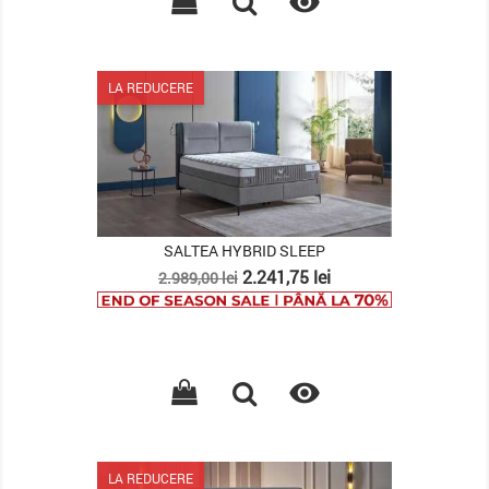

LA REDUCERE
SALTEA HYBRID SLEEP
Pret
Pret
2.241,75 lei
2.989,00 lei
de
baza

LA REDUCERE