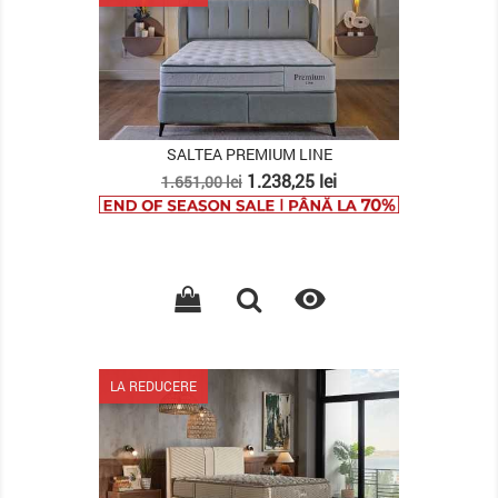
SALTEA PREMIUM LINE
Pret
Pret
1.238,25 lei
1.651,00 lei
de
baza

LA REDUCERE