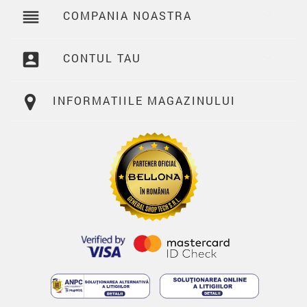
reorder
COMPANIA NOASTRA

account_box
CONTUL TAU

INFORMATIILE MAGAZINULUI