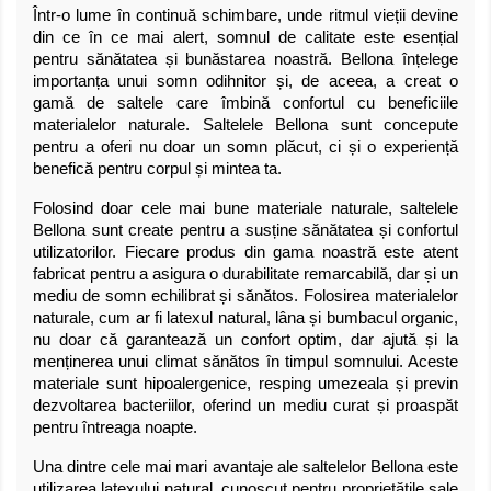
Într-o lume în continuă schimbare, unde ritmul vieții devine
din ce în ce mai alert, somnul de calitate este esențial
pentru sănătatea și bunăstarea noastră. Bellona înțelege
importanța unui somn odihnitor și, de aceea, a creat o
gamă de saltele care îmbină confortul cu beneficiile
materialelor naturale. Saltelele Bellona sunt concepute
pentru a oferi nu doar un somn plăcut, ci și o experiență
benefică pentru corpul și mintea ta.
Folosind doar cele mai bune materiale naturale, saltelele
Bellona sunt create pentru a susține sănătatea și confortul
utilizatorilor. Fiecare produs din gama noastră este atent
fabricat pentru a asigura o durabilitate remarcabilă, dar și un
mediu de somn echilibrat și sănătos. Folosirea materialelor
naturale, cum ar fi latexul natural, lâna și bumbacul organic,
nu doar că garantează un confort optim, dar ajută și la
menținerea unui climat sănătos în timpul somnului. Aceste
materiale sunt hipoalergenice, resping umezeala și previn
dezvoltarea bacteriilor, oferind un mediu curat și proaspăt
pentru întreaga noapte.
Una dintre cele mai mari avantaje ale saltelelor Bellona este
utilizarea latexului natural, cunoscut pentru proprietățile sale