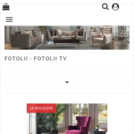
0

FOTOLII - FOTOLII TV

LA REDUCERE