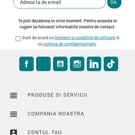
Te poti dezabona in orice moment. Pentru aceasta te
rugam sa folosesti informatiile noastre de contact.
Sunt de acord cu
termenii si conditiile de utilizare
si
cu
politica de confidentialitate
.
Facebook
RSS
YouTube
Instagram
LinkedIn
TikTok
reorder
PRODUSE SI SERVICII

reorder
COMPANIA NOASTRA

account_box
CONTUL TAU
