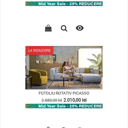
de
baza

LA REDUCERE
FOTOLIU ROTATIV PICASSO
Pret
Pret
2.010,00 lei
2.680,00 lei
de
baza