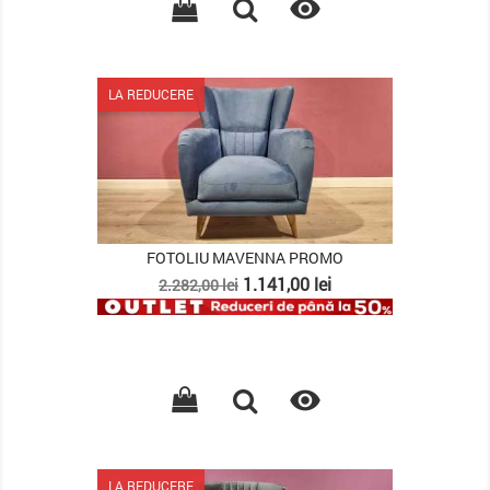

LA REDUCERE
FOTOLIU MAVENNA PROMO
Pret
Pret
1.141,00 lei
2.282,00 lei
de
baza

LA REDUCERE