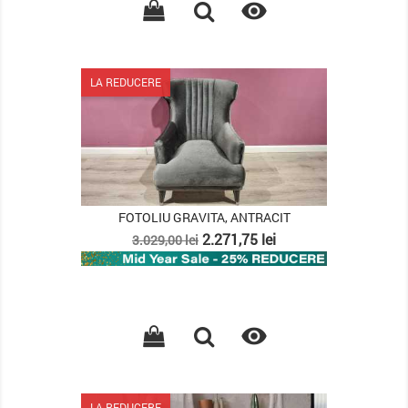

LA REDUCERE
FOTOLIU GRAVITA, ANTRACIT
Pret
Pret
2.271,75 lei
3.029,00 lei
de
baza

LA REDUCERE