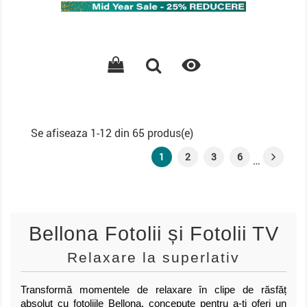
de
baza

Se afiseaza 1-12 din 65 produs(e)
1
2
3
6
…
Bellona Fotolii și Fotolii TV
Relaxare la superlativ
Transformă momentele de relaxare în clipe de răsfăț
absolut cu fotoliile Bellona, concepute pentru a-ți oferi un