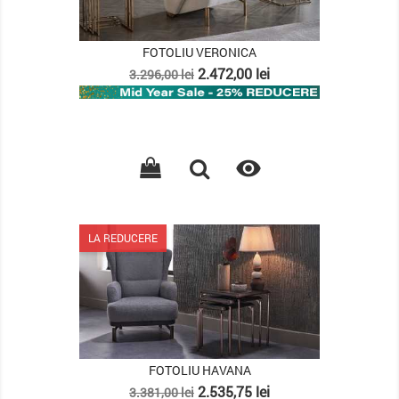
FOTOLIU VERONICA
Pret
Pret
2.472,00 lei
3.296,00 lei
de
baza

LA REDUCERE
FOTOLIU HAVANA
Pret
Pret
2.535,75 lei
3.381,00 lei