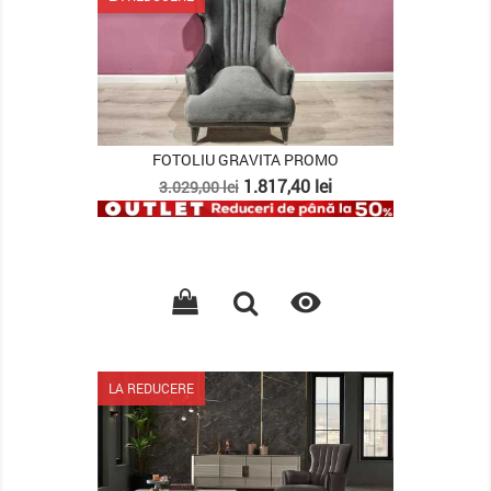
FOTOLIU GRAVITA PROMO
Pret
Pret
1.817,40 lei
3.029,00 lei
de
baza

LA REDUCERE