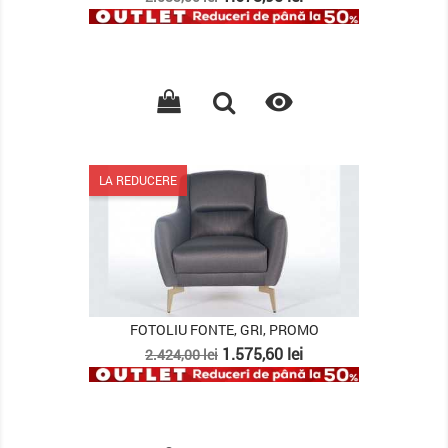
de
baza

LA REDUCERE
FOTOLIU FONTE, GRI, PROMO
Pret
Pret
1.575,60 lei
2.424,00 lei
de
baza