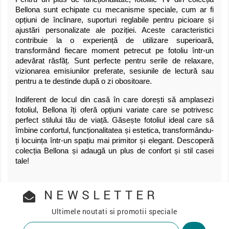
Bellona sunt echipate cu mecanisme speciale, cum ar fi
opțiuni de înclinare, suporturi reglabile pentru picioare și
ajustări personalizate ale poziției. Aceste caracteristici
contribuie la o experiență de utilizare superioară,
transformând fiecare moment petrecut pe fotoliu într-un
adevărat răsfăț. Sunt perfecte pentru serile de relaxare,
vizionarea emisiunilor preferate, sesiunile de lectură sau
pentru a te destinde după o zi obositoare.
Indiferent de locul din casă în care dorești să amplasezi
fotoliul, Bellona îți oferă opțiuni variate care se potrivesc
perfect stilului tău de viață. Găsește fotoliul ideal care să
îmbine confortul, funcționalitatea și estetica, transformându-
ți locuința într-un spațiu mai primitor și elegant. Descoperă
colecția Bellona și adaugă un plus de confort și stil casei
tale!
NEWSLETTER
Ultimele noutati si promotii speciale