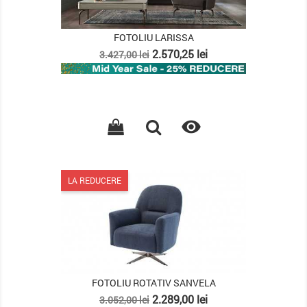
FOTOLIU LARISSA
Pret
Pret
2.570,25 lei
3.427,00 lei
de
baza

LA REDUCERE
FOTOLIU ROTATIV SANVELA
Pret
Pret
2.289,00 lei
3.052,00 lei