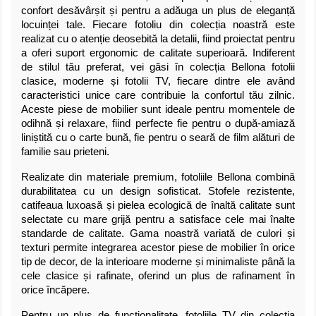
confort desăvârșit și pentru a adăuga un plus de eleganță
locuinței tale. Fiecare fotoliu din colecția noastră este
realizat cu o atenție deosebită la detalii, fiind proiectat pentru
a oferi suport ergonomic de calitate superioară. Indiferent
de stilul tău preferat, vei găsi în colecția Bellona fotolii
clasice, moderne și fotolii TV, fiecare dintre ele având
caracteristici unice care contribuie la confortul tău zilnic.
Aceste piese de mobilier sunt ideale pentru momentele de
odihnă și relaxare, fiind perfecte fie pentru o după-amiază
liniștită cu o carte bună, fie pentru o seară de film alături de
familie sau prieteni.
Realizate din materiale premium, fotoliile Bellona combină
durabilitatea cu un design sofisticat. Stofele rezistente,
catifeaua luxoasă și pielea ecologică de înaltă calitate sunt
selectate cu mare grijă pentru a satisface cele mai înalte
standarde de calitate. Gama noastră variată de culori și
texturi permite integrarea acestor piese de mobilier în orice
tip de decor, de la interioare moderne și minimaliste până la
cele clasice și rafinate, oferind un plus de rafinament în
orice încăpere.
Pentru un plus de funcționalitate, fotoliile TV din colecția