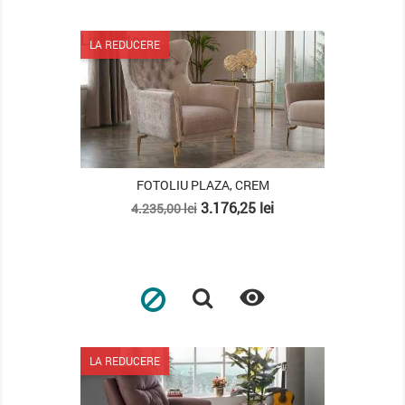
Lipsa stoc
LA REDUCERE
FOTOLIU PLAZA, CREM
Pret
Pret
3.176,25 lei
4.235,00 lei
de
baza

LA REDUCERE