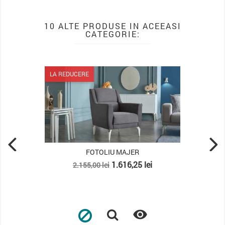
10 ALTE PRODUSE IN ACEEASI
CATEGORIE:
LA REDUCERE
FOTOLIU MAJER
Pret
Pret
1.616,25 lei
2.155,00 lei
de
baza
