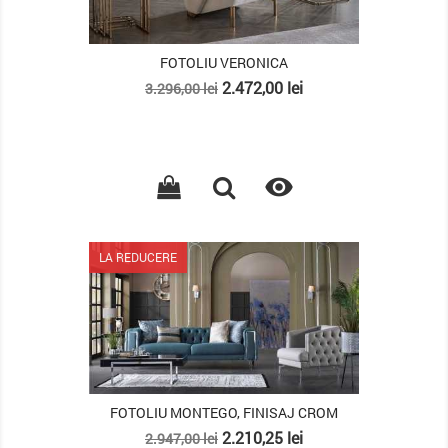
FOTOLIU VERONICA
Pret
Pret
2.472,00 lei
3.296,00 lei
de
baza

LA REDUCERE
FOTOLIU MONTEGO, FINISAJ CROM
Pret
Pret
2.210,25 lei
2.947,00 lei