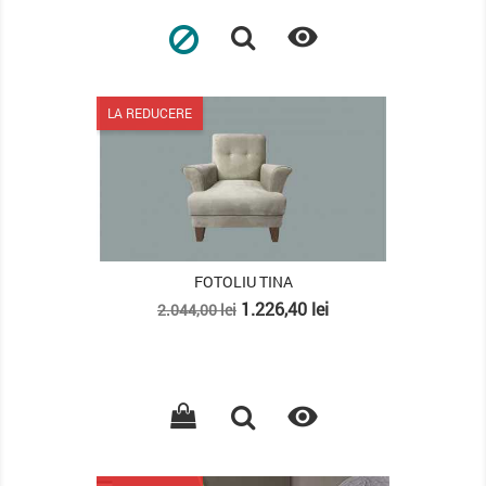

LA REDUCERE
FOTOLIU TINA
Pret
Pret
1.226,40 lei
2.044,00 lei
de
baza
