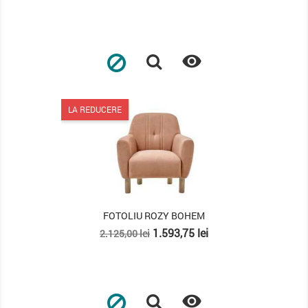
de
baza

LA REDUCERE
FOTOLIU ROZY BOHEM
Pret
Pret
1.593,75 lei
2.125,00 lei
de
baza
