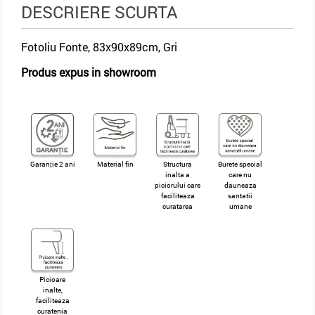
DESCRIERE SCURTA
Fotoliu Fonte, 83x90x89cm, Gri
Produs expus in showroom
Garanție 2 ani
Material fin
Structura
Burete special
inalta a
care nu
piciorului care
dauneaza
faciliteaza
santatii
curatarea
umane
Picioare
inalte,
faciliteaza
curatenia