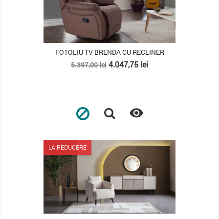
FOTOLIU TV BRENDA CU RECLINER
Pret
Pret
4.047,75 lei
5.397,00 lei
de
baza

LA REDUCERE