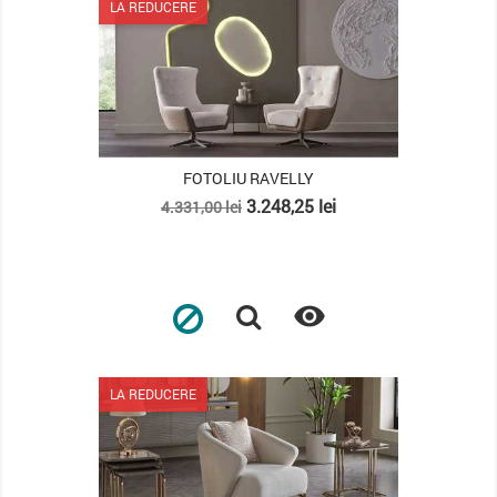
LA REDUCERE
FOTOLIU RAVELLY
Pret
Pret
3.248,25 lei
4.331,00 lei
de
baza

LA REDUCERE