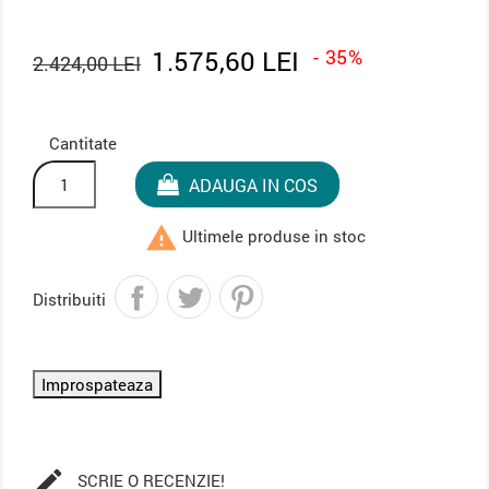
1.575,60 LEI
- 35%
2.424,00 LEI
Cantitate
ADAUGA IN COS

Ultimele produse in stoc
Distribuiti

SCRIE O RECENZIE!