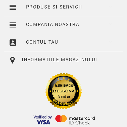
reorder
PRODUSE SI SERVICII

reorder
COMPANIA NOASTRA

account_box
CONTUL TAU

INFORMATIILE MAGAZINULUI