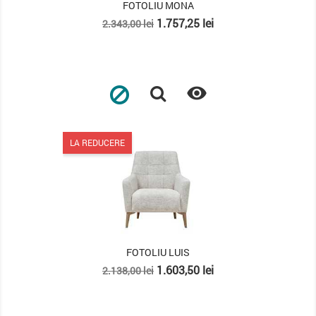
FOTOLIU MONA
Pret
Pret
1.757,25 lei
2.343,00 lei
de
baza

LA REDUCERE
FOTOLIU LUIS
Pret
Pret
1.603,50 lei
2.138,00 lei
de
baza