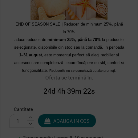
END OF SEASON SALE | Reduceri de minimum 25%, până
la 70%
aduce reduceri de
minimum 25%, până la 70%
la produsele
selecționate, disponibile din stoc sau la comandă. În perioada
1–31 august
, este momentul perfect să alegi mobilier și
accesorii care completează fiecare încăpere cu stil, confort și
funcționalitate.
Reducerile nu se cumulează cu alte promoții.
Oferta se termină în:
24d 4h 39m 21s
Cantitate
ADAUGA IN COS
Termen mediu livrare: 8 -10 saptamani