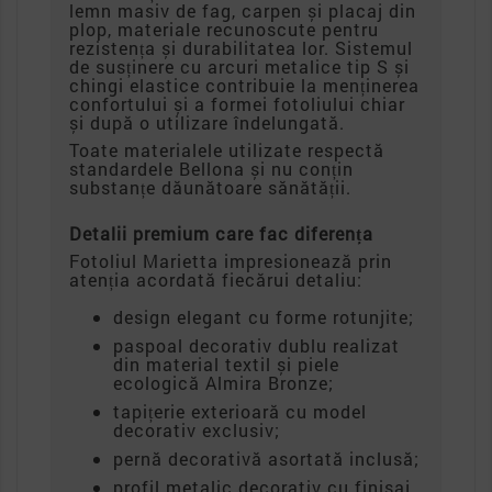
lemn masiv de fag, carpen și placaj din
plop, materiale recunoscute pentru
rezistența și durabilitatea lor. Sistemul
de susținere cu arcuri metalice tip S și
chingi elastice contribuie la menținerea
confortului și a formei fotoliului chiar
și după o utilizare îndelungată.
Toate materialele utilizate respectă
standardele Bellona și nu conțin
substanțe dăunătoare sănătății.
Detalii premium care fac diferența
Fotoliul Marietta impresionează prin
atenția acordată fiecărui detaliu:
design elegant cu forme rotunjite;
paspoal decorativ dublu realizat
din material textil și piele
ecologică Almira Bronze;
tapițerie exterioară cu model
decorativ exclusiv;
pernă decorativă asortată inclusă;
profil metalic decorativ cu finisaj