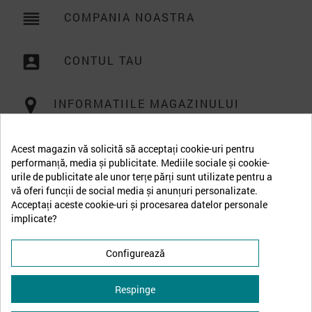
reorder
COMPANIA NOASTRA

account_box
CONTUL TAU

INFORMATIILE MAGAZINULUI
Acest magazin vă solicită să acceptați cookie-uri pentru
performanță, media și publicitate. Mediile sociale și cookie-
urile de publicitate ale unor terțe părți sunt utilizate pentru a
vă oferi funcții de social media și anunțuri personalizate.
Acceptați aceste cookie-uri și procesarea datelor personale
implicate?
Configurează
Respinge