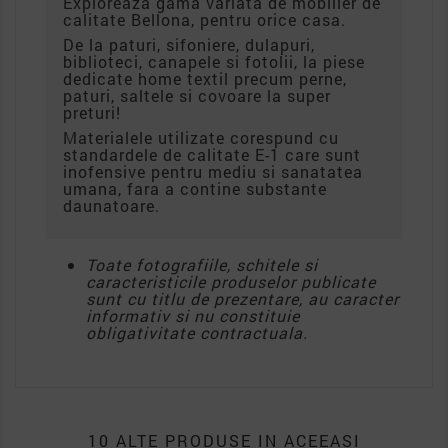
Exploreaza gama variata de mobilier de
calitate Bellona, pentru orice casa.
De la paturi, sifoniere, dulapuri,
biblioteci, canapele si fotolii, la piese
dedicate home textil precum perne,
paturi, saltele si covoare la super
preturi!
Materialele utilizate corespund cu
standardele de calitate E-1 care sunt
inofensive pentru mediu si sanatatea
umana, fara a contine substante
daunatoare.
Toate fotografiile, schitele si
caracteristicile produselor publicate
sunt cu titlu de prezentare, au caracter
informativ si nu constituie
obligativitate contractuala.
10 ALTE PRODUSE IN ACEEASI