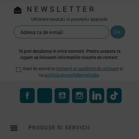
NEWSLETTER
Ultimele noutati si promotii speciale
Te poti dezabona in orice moment. Pentru aceasta te
rugam sa folosesti informatiile noastre de contact.
Sunt de acord cu
termenii si conditiile de utilizare
si
cu
politica de confidentialitate
.
Facebook
RSS
YouTube
Instagram
LinkedIn
TikTok
reorder
PRODUSE SI SERVICII
