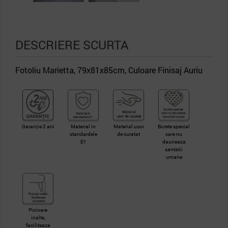
DESCRIERE SCURTA
Fotoliu Marietta, 79x81x85cm, Culoare Finisaj Auriu
Garanție 2 ani
Material in
Material usor
Burete special
standardele
de curatat
care nu
E1
dauneaza
santatii
umane
Picioare
inalte,
faciliteaza