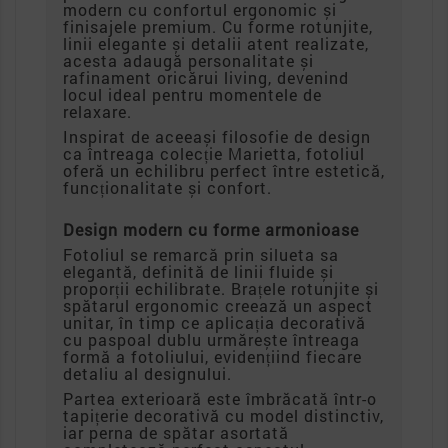
modern cu confortul ergonomic și
finisajele premium. Cu forme rotunjite,
linii elegante și detalii atent realizate,
acesta adaugă personalitate și
rafinament oricărui living, devenind
locul ideal pentru momentele de
relaxare.
Inspirat de aceeași filosofie de design
ca întreaga colecție Marietta, fotoliul
oferă un echilibru perfect între estetică,
funcționalitate și confort.
Design modern cu forme armonioase
Fotoliul se remarcă prin silueta sa
elegantă, definită de linii fluide și
proporții echilibrate. Brațele rotunjite și
spătarul ergonomic creează un aspect
unitar, în timp ce aplicația decorativă
cu paspoal dublu urmărește întreaga
formă a fotoliului, evidențiind fiecare
detaliu al designului.
Partea exterioară este îmbrăcată într-o
tapițerie decorativă cu model distinctiv,
iar perna de spătar asortată