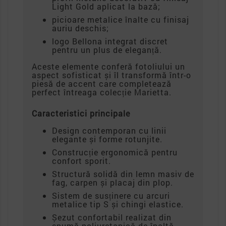
Light Gold aplicat la bază;
picioare metalice înalte cu finisaj
auriu deschis;
logo Bellona integrat discret
pentru un plus de eleganță.
Aceste elemente conferă fotoliului un
aspect sofisticat și îl transformă într-o
piesă de accent care completează
perfect întreaga colecție Marietta.
Caracteristici principale
Design contemporan cu linii
elegante și forme rotunjite.
Construcție ergonomică pentru
confort sporit.
Structură solidă din lemn masiv de
fag, carpen și placaj din plop.
Sistem de susținere cu arcuri
metalice tip S și chingi elastice.
Șezut confortabil realizat din
spumă poliuretanică de înaltă