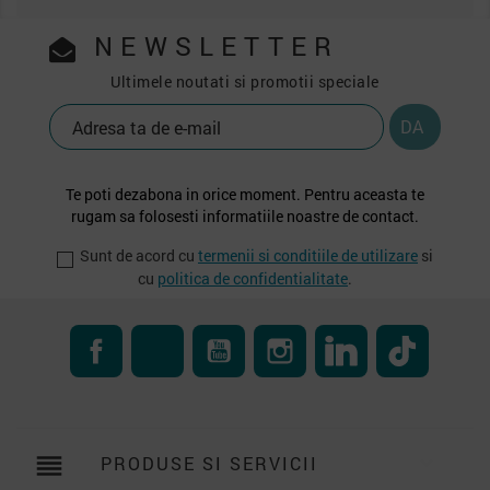
NEWSLETTER
Ultimele noutati si promotii speciale
Te poti dezabona in orice moment. Pentru aceasta te
rugam sa folosesti informatiile noastre de contact.
Sunt de acord cu
termenii si conditiile de utilizare
si
cu
politica de confidentialitate
.
Facebook
RSS
YouTube
Instagram
LinkedIn
TikTok
reorder
PRODUSE SI SERVICII
