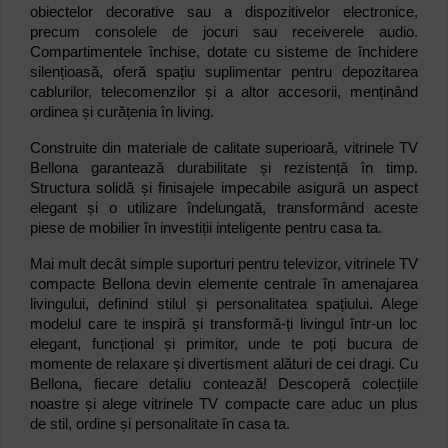
obiectelor decorative sau a dispozitivelor electronice,
precum consolele de jocuri sau receiverele audio.
Compartimentele închise, dotate cu sisteme de închidere
silențioasă, oferă spațiu suplimentar pentru depozitarea
cablurilor, telecomenzilor și a altor accesorii, menținând
ordinea și curățenia în living.
Construite din materiale de calitate superioară, vitrinele TV
Bellona garantează durabilitate și rezistență în timp.
Structura solidă și finisajele impecabile asigură un aspect
elegant și o utilizare îndelungată, transformând aceste
piese de mobilier în investiții inteligente pentru casa ta.
Mai mult decât simple suporturi pentru televizor, vitrinele TV
compacte Bellona devin elemente centrale în amenajarea
livingului, definind stilul și personalitatea spațiului. Alege
modelul care te inspiră și transformă-ți livingul într-un loc
elegant, funcțional și primitor, unde te poți bucura de
momente de relaxare și divertisment alături de cei dragi. Cu
Bellona, fiecare detaliu contează! Descoperă colecțiile
noastre și alege vitrinele TV compacte care aduc un plus
de stil, ordine și personalitate în casa ta.