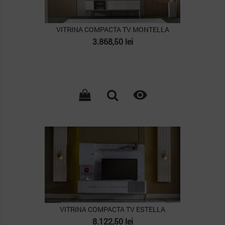
VITRINA COMPACTA TV MONTELLA
Pret
3.868,50 lei

PACHET
VITRINA COMPACTA TV ESTELLA
Pret
8.122,50 lei