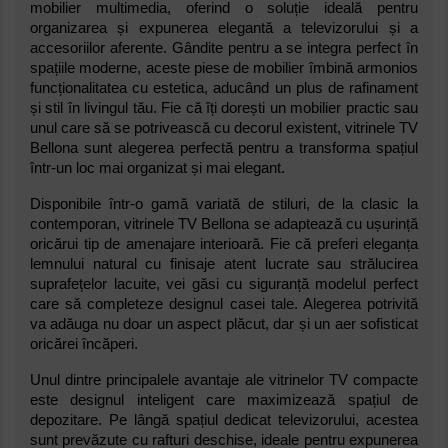
mobilier multimedia, oferind o soluție ideală pentru
organizarea și expunerea elegantă a televizorului și a
accesoriilor aferente. Gândite pentru a se integra perfect în
spațiile moderne, aceste piese de mobilier îmbină armonios
funcționalitatea cu estetica, aducând un plus de rafinament
și stil în livingul tău. Fie că îți dorești un mobilier practic sau
unul care să se potrivească cu decorul existent, vitrinele TV
Bellona sunt alegerea perfectă pentru a transforma spațiul
într-un loc mai organizat și mai elegant.
Disponibile într-o gamă variată de stiluri, de la clasic la
contemporan, vitrinele TV Bellona se adaptează cu ușurință
oricărui tip de amenajare interioară. Fie că preferi eleganța
lemnului natural cu finisaje atent lucrate sau strălucirea
suprafețelor lacuite, vei găsi cu siguranță modelul perfect
care să completeze designul casei tale. Alegerea potrivită
va adăuga nu doar un aspect plăcut, dar și un aer sofisticat
oricărei încăperi.
Unul dintre principalele avantaje ale vitrinelor TV compacte
este designul inteligent care maximizează spațiul de
depozitare. Pe lângă spațiul dedicat televizorului, acestea
sunt prevăzute cu rafturi deschise, ideale pentru expunerea