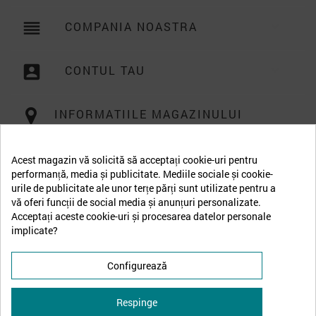
reorder
COMPANIA NOASTRA

account_box
CONTUL TAU

INFORMATIILE MAGAZINULUI
Acest magazin vă solicită să acceptați cookie-uri pentru
performanță, media și publicitate. Mediile sociale și cookie-
urile de publicitate ale unor terțe părți sunt utilizate pentru a
vă oferi funcții de social media și anunțuri personalizate.
Acceptați aceste cookie-uri și procesarea datelor personale
implicate?
Configurează
Respinge