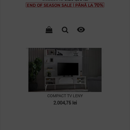
de
baza

PACHET
COMPACT TV LENY
Pret
2.004,75 lei