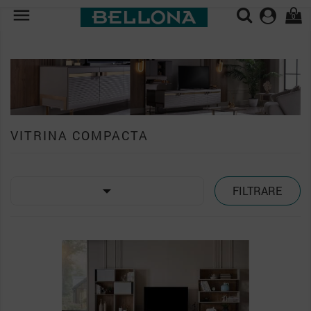

0
VITRINA COMPACTA

FILTRARE
PACHET