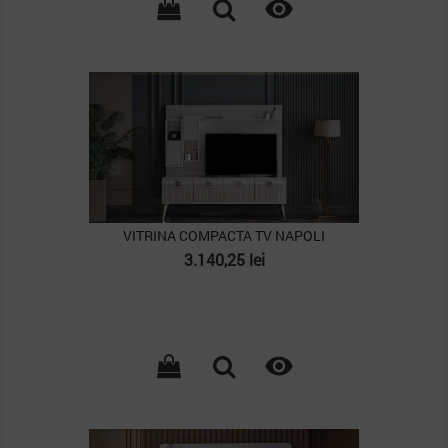

PACHET
VITRINA COMPACTA TV NAPOLI
Pret
3.140,25 lei

PACHET