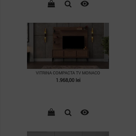

PACHET
VITRINA COMPACTA TV MONACO
Pret
1.968,00 lei

PACHET