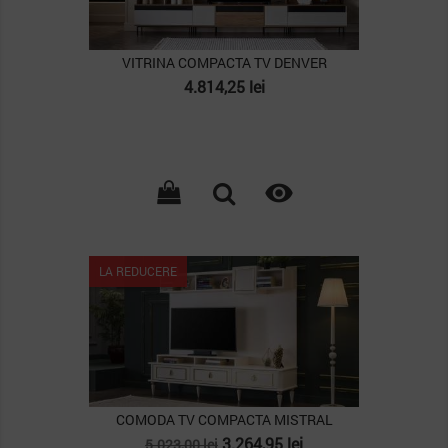
VITRINA COMPACTA TV DENVER
Pret
4.814,25 lei

LA REDUCERE
COMODA TV COMPACTA MISTRAL
Pret
Pret
3.264,95 lei
5.023,00 lei