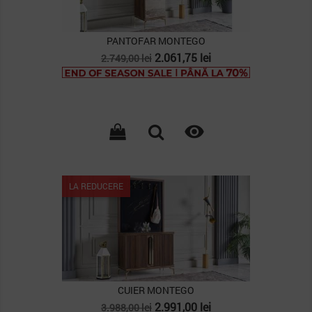
PANTOFAR MONTEGO
Pret
Pret
2.061,75 lei
2.749,00 lei
de
baza

LA REDUCERE
CUIER MONTEGO
Pret
Pret
2.991,00 lei
3.988,00 lei