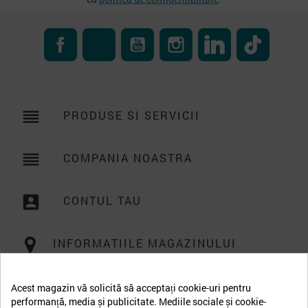
Facebook
RSS
YouTube
Instagram
LinkedIn
TikTok
reorder
PRODUSE SI SERVICII

reorder
COMPANIA NOASTRA

account_box
CONTUL TAU

INFORMATIILE MAGAZINULUI
Acest magazin vă solicită să acceptați cookie-uri pentru
performanță, media și publicitate. Mediile sociale și cookie-