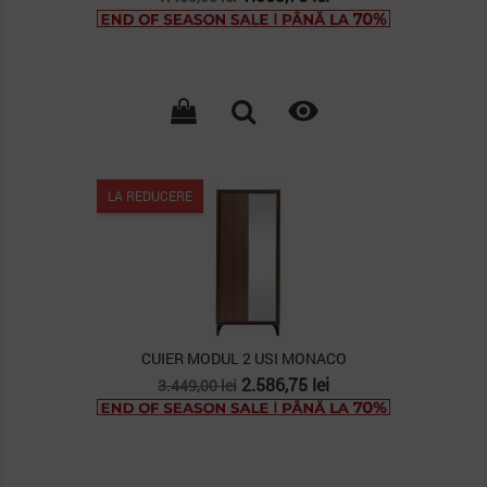
de
baza

LA REDUCERE
CUIER MODUL 2 USI MONACO
Pret
Pret
2.586,75 lei
3.449,00 lei
de
baza