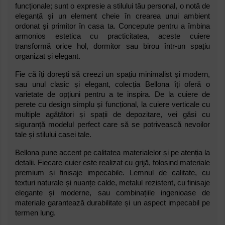
funcționale; sunt o expresie a stilului tău personal, o notă de
eleganță și un element cheie în crearea unui ambient
ordonat și primitor în casa ta. Concepute pentru a îmbina
armonios estetica cu practicitatea, aceste cuiere
transformă orice hol, dormitor sau birou într-un spațiu
organizat și elegant.
Fie că îți dorești să creezi un spațiu minimalist și modern,
sau unul clasic și elegant, colecția Bellona îți oferă o
varietate de opțiuni pentru a te inspira. De la cuiere de
perete cu design simplu și funcțional, la cuiere verticale cu
multiple agățători și spații de depozitare, vei găsi cu
siguranță modelul perfect care să se potrivească nevoilor
tale și stilului casei tale.
Bellona pune accent pe calitatea materialelor și pe atenția la
detalii. Fiecare cuier este realizat cu grijă, folosind materiale
premium și finisaje impecabile. Lemnul de calitate, cu
texturi naturale și nuanțe calde, metalul rezistent, cu finisaje
elegante și moderne, sau combinațiile ingenioase de
materiale garantează durabilitate și un aspect impecabil pe
termen lung.