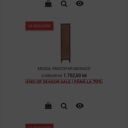

LA REDUCERE
MODUL PANTOFAR MONACO
Pret
Pret
1.762,50 lei
2.350,00 lei
de
baza

LA REDUCERE