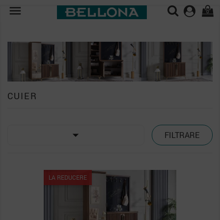

0
CUIER

FILTRARE
PACHET
LA REDUCERE