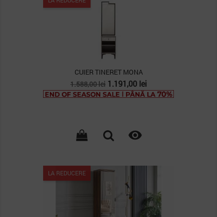
CUIER TINERET MONA
Pret
Pret
1.191,00 lei
1.588,00 lei
de
baza

LA REDUCERE