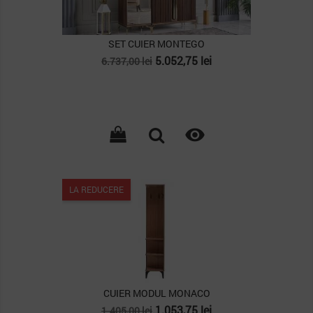
SET CUIER MONTEGO
Pret
Pret
5.052,75 lei
6.737,00 lei
de
baza

LA REDUCERE
CUIER MODUL MONACO
Pret
Pret
1.053,75 lei
1.405,00 lei