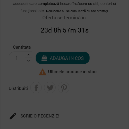
accesorii care completează fiecare încăpere cu stil, confort și
funcționalitate.
Reducerile nu se cumulează cu alte promoții.
Oferta se termină în:
23d 8h 57m 31s
Cantitate
ADAUGA IN COS

Ultimele produse in stoc
Distribuiti

SCRIE O RECENZIE!