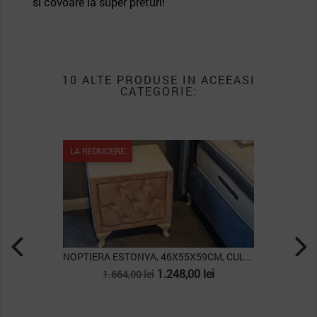
si covoare la super preturi!
10 ALTE PRODUSE IN ACEEASI
CATEGORIE:
LA REDUCERE
NOPTIERA ESTONYA, 46X55X59CM, CULOARE ROZ PUDRA
Pret
Pret
1.248,00 lei
1.664,00 lei
de
baza