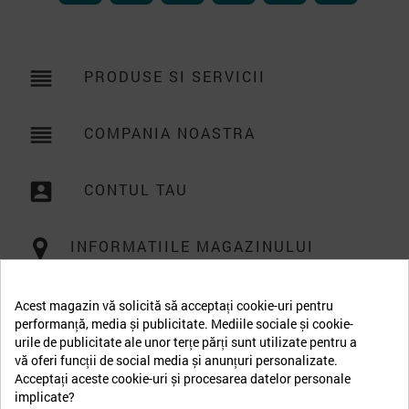
reorder
PRODUSE SI SERVICII

reorder
COMPANIA NOASTRA

account_box
CONTUL TAU

INFORMATIILE MAGAZINULUI
Acest magazin vă solicită să acceptați cookie-uri pentru
performanță, media și publicitate. Mediile sociale și cookie-
urile de publicitate ale unor terțe părți sunt utilizate pentru a
vă oferi funcții de social media și anunțuri personalizate.
Acceptați aceste cookie-uri și procesarea datelor personale
implicate?