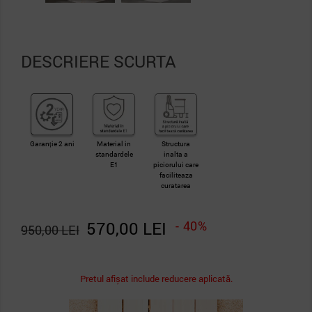
DESCRIERE SCURTA
Garanție 2 ani
Material in
Structura
standardele
inalta a
E1
piciorului care
faciliteaza
curatarea
570,00 LEI
- 40%
950,00 LEI
Pretul afișat include reducere aplicată.