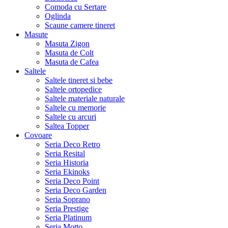
Comoda cu Sertare
Oglinda
Scaune camere tineret
Masute
Masuta Zigon
Masuta de Colt
Masuta de Cafea
Saltele
Saltele tineret si bebe
Saltele ortopedice
Saltele materiale naturale
Saltele cu memorie
Saltele cu arcuri
Saltea Topper
Covoare
Seria Deco Retro
Seria Resital
Seria Historia
Seria Ekinoks
Seria Deco Point
Seria Deco Garden
Seria Soprano
Seria Prestige
Seria Platinum
Seria Motto