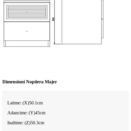
Dimensiuni Noptiera
Majer
Latime: (X)50.1
cm
Adancime: (Y)45cm
Inaltime: (Z)50.3
cm