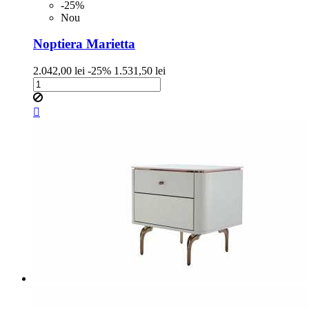
-25%
Nou
Noptiera Marietta
Pret
Pret
2.042,00 lei
-25%
1.531,50 lei
de
baza
