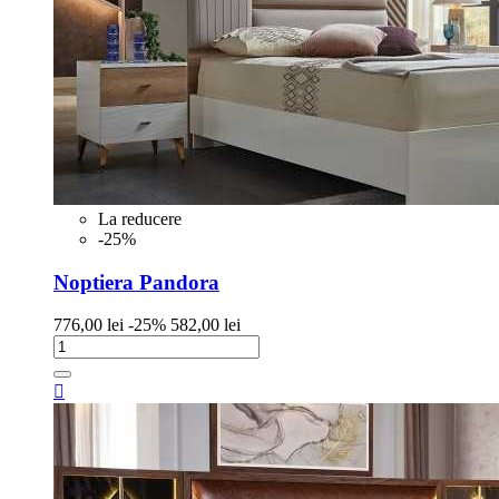
La reducere
-25%
Noptiera Pandora
Pret
Pret
776,00 lei
-25%
582,00 lei
de
baza
