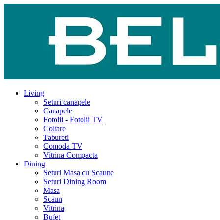
Living
Seturi canapele
Canapele
Fotolii - Fotolii TV
Coltare
Tabureti
Comoda TV
Vitrina Compacta
Dining
Seturi Masa cu Scaune
Seturi Dining Room
Masa
Scaun
Vitrina
Bufet