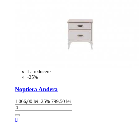
La reducere
-25%
Noptiera Andera
Pret
Pret
1.066,00 lei
-25%
799,50 lei
de
baza
