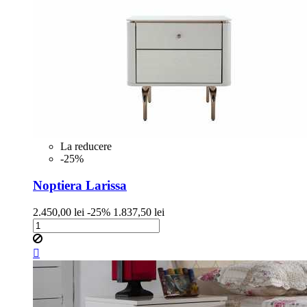
La reducere
-25%
Noptiera Larissa
Pret
Pret
2.450,00 lei
-25%
1.837,50 lei
de
baza
