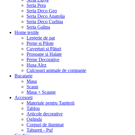
Seria Pera
Seria Deco Geo
Seria Deco Anatolia
Seria Deco Curlina
Seria Galina
Home textile
Lenjerie de pat
Perne si Pilote
Cuverturi si Pături
Prosoape si Halate
Perne Decorative
Husa Alez
Culcusuri animale de companie
Bucatarie
Masa
Scaun
Masa + Scaune
Accesorii
Materiale pentru Tapiterii
Tablou
Articole decorative
Oglinda
Corpuri de iluminat
Tabureti - Puf