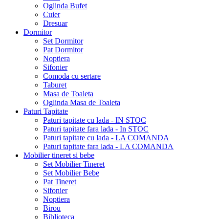
Oglinda Bufet
Cuier
Dresuar
Dormitor
Set Dormitor
Pat Dormitor
Noptiera
Sifonier
Comoda cu sertare
Taburet
Masa de Toaleta
Oglinda Masa de Toaleta
Paturi Tapitate
Paturi tapitate cu lada - IN STOC
Paturi tapitate fara lada - In STOC
Paturi tapitate cu lada - LA COMANDA
Paturi tapitate fara lada - LA COMANDA
Mobilier tineret si bebe
Set Mobilier Tineret
Set Mobilier Bebe
Pat Tineret
Sifonier
Noptiera
Birou
Biblioteca