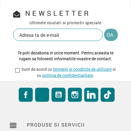
NEWSLETTER
Ultimele noutati si promotii speciale
Te poti dezabona in orice moment. Pentru aceasta te
rugam sa folosesti informatiile noastre de contact.
Sunt de acord cu
termenii si conditiile de utilizare
si
cu
politica de confidentialitate
.
Facebook
RSS
YouTube
Instagram
LinkedIn
TikTok
reorder
PRODUSE SI SERVICII
