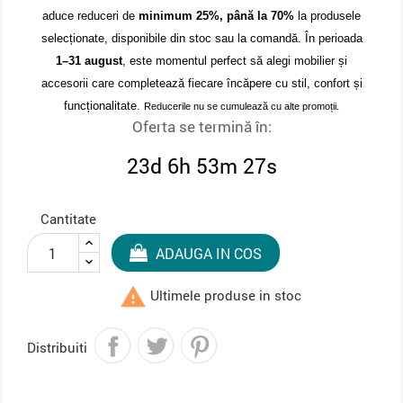
aduce reduceri de
minimum 25%, până la 70%
la produsele
selecționate, disponibile din stoc sau la comandă. În perioada
1–31 august
, este momentul perfect să alegi mobilier și
accesorii care completează fiecare încăpere cu stil, confort și
funcționalitate.
Reducerile nu se cumulează cu alte promoții.
Oferta se termină în:
23d 6h 53m 26s
Cantitate
ADAUGA IN COS

Ultimele produse in stoc
Distribuiti