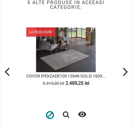
5 ALTE PRODUSE IN ACEEASI
CATEGORIE:
Lipsa stoc
LA REDUCERE
COVOR İPEKZADE100 13946 GOLD, 160X230
Pret
Pret
2.489,25 lei
3.319,00 lei
de
baza
