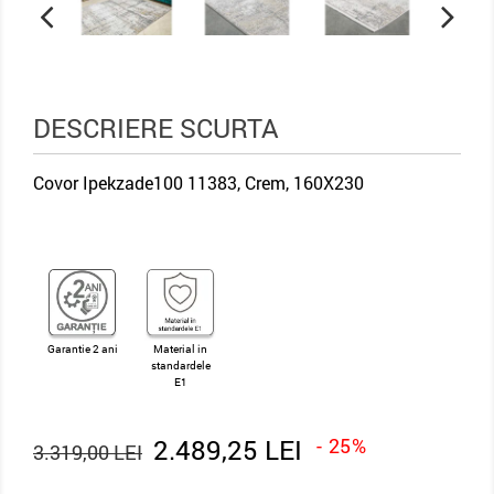
DESCRIERE SCURTA
Covor Ipekzade100 11383, Crem, 160X230
Garantie 2 ani
Material in
standardele
E1
2.489,25 LEI
- 25%
3.319,00 LEI