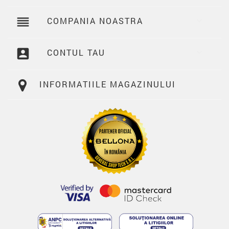
reorder
COMPANIA NOASTRA

account_box
CONTUL TAU

INFORMATIILE MAGAZINULUI