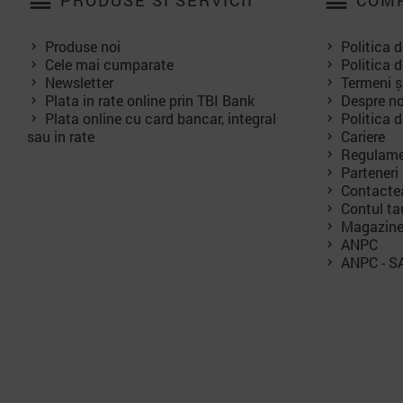
reorder
reorder
PRODUSE SI SERVICII
COMP
Produse noi
Politica d
Cele mai cumparate
Politica d
Newsletter
Termeni și
Plata in rate online prin TBI Bank
Despre no
Plata online cu card bancar, integral
Politica 
sau in rate
Cariere
Regulame
Parteneri
Contacte
Contul ta
Magazin
ANPC
ANPC - S