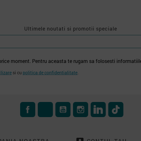
Ultimele noutati si promotii speciale
orice moment. Pentru aceasta te rugam sa folosesti informatiil
ilizare
si cu
politica de confidentialitate
.
Facebook
RSS
YouTube
Instagram
LinkedIn
TikTok