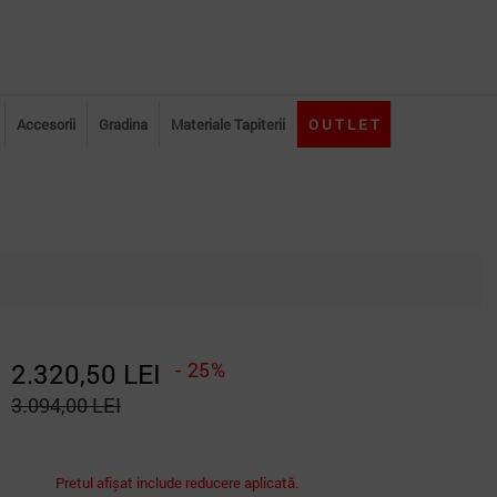
Accesorii
Gradina
Materiale Tapiterii
O U T L E T
2.320,50 LEI
- 25%
3.094,00 LEI
Pretul afișat include reducere aplicată.