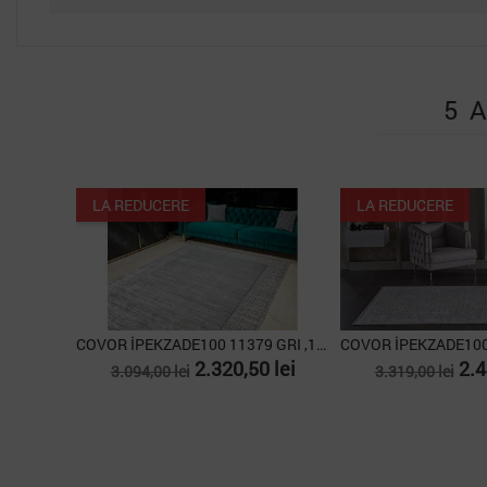
5 
LA REDUCERE
LA REDUCERE
COVOR İPEKZADE100 11379 GRI ,160X230
Pret
Pret
Pret
Pre
2.320,50 lei
2.4
3.094,00 lei
3.319,00 lei
de
de
baza
baza