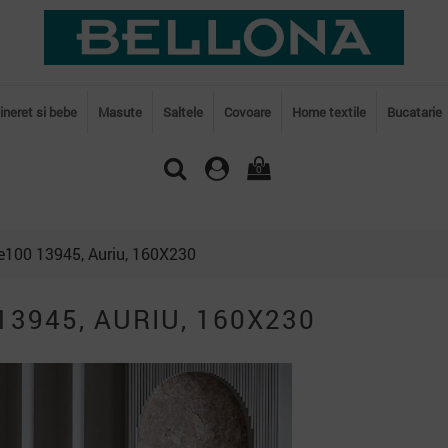
tineret si bebe
Masute
Saltele
Covoare
Home textile
Bucatarie
0
e100 13945, Auriu, 160X230
3945, AURIU, 160X230