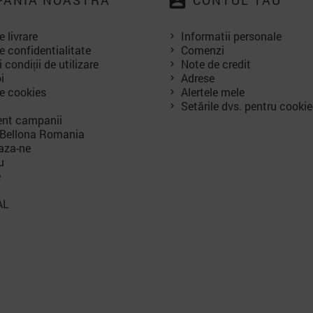
account_box
ANIA NOASTRA
CONTUL TAU
e livrare
Informatii personale
e confidentialitate
Comenzi
 condiții de utilizare
Note de credit
i
Adrese
de cookies
Alertele mele
Setările dvs. pentru cookie
nt campanii
 Bellona Romania
aza-ne
u
e
AL