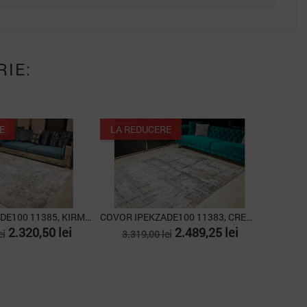
RIE:
E
LA REDUCERE
COVOR İPEKZADE100 11385, KIRMIZI, 160X230
COVOR IPEKZADE100 11383, CREM, 160X230
Pret
Pret
Pret
2.320,50 lei
2.489,25 lei
ei
3.319,00 lei
de
baza