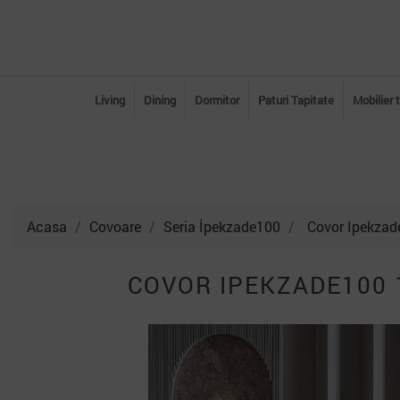
Living
Dining
Dormitor
Paturi Tapitate
Mobilier 
Acasa
Covoare
Seria İpekzade100
Covor Ipekzad
COVOR IPEKZADE100 1