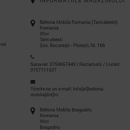
INFORMATIILE MAGAZINULUI
Bellona Mobila Romania (Tancabesti)
Romania
Ilfov
Tancabesti
-uri
Șos. Bucureşti - Ploieşti, Nr. 166
Suna-ne: 0759657449 | Reclamatii / Livrari:
0757711037
Trimite-ne un e-mail: info[at]bellona-
mobila[dot]ro
Bellona Mobila Bragadiru
Romania
Ilfov
Bragadiru