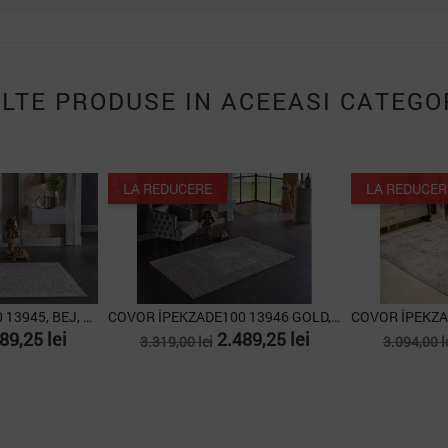
ALTE PRODUSE IN ACEEASI CATEGO
Lipsa stoc
LA REDUCERE
LA REDUCER
COVOR İPEKZADE100 13945, BEJ, 160X230
COVOR İPEKZADE100 13946 GOLD, 160X230
t
Pret
Pret
Pret
89,25 lei
2.489,25 lei
3.319,00 lei
3.094,00 l
de
de
baza
baza