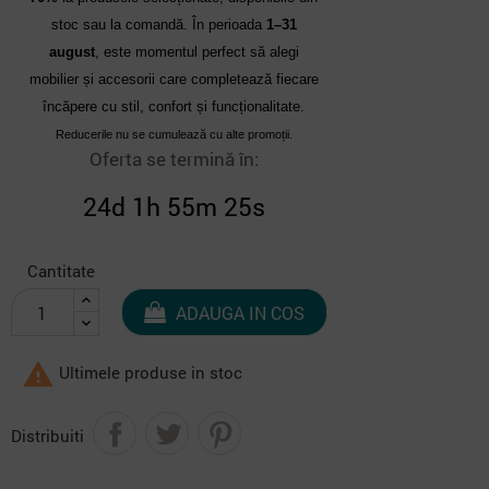
stoc sau la comandă. În perioada
1–31
august
, este momentul perfect să alegi
mobilier și accesorii care completează fiecare
încăpere cu stil, confort și funcționalitate.
Reducerile nu se cumulează cu alte promoții.
Oferta se termină în:
24d 1h 55m 24s
Cantitate
ADAUGA IN COS

Ultimele produse in stoc
Distribuiti