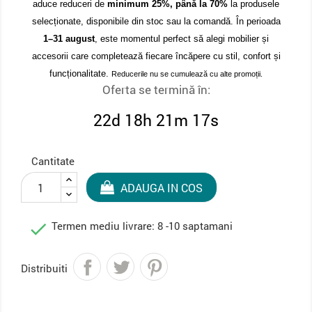
aduce reduceri de
minimum 25%, până la 70%
la produsele
selecționate, disponibile din stoc sau la comandă. În perioada
1–31 august
, este momentul perfect să alegi mobilier și
accesorii care completează fiecare încăpere cu stil, confort și
funcționalitate.
Reducerile nu se cumulează cu alte promoții.
Oferta se termină în:
22d 18h 21m 16s
Cantitate
ADAUGA IN COS

Termen mediu livrare: 8 -10 saptamani
Distribuiti