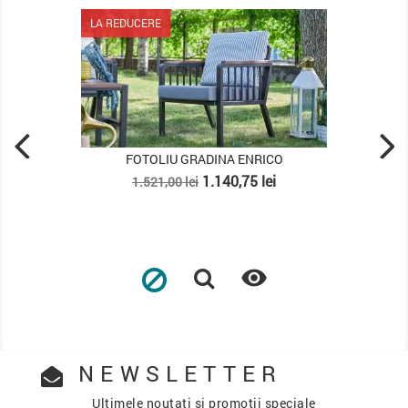
LA REDUCERE
LA
FOTOLIU GRADINA ENRICO
Pret
Pret
1.140,75 lei
1.521,00 lei
de
baza

NEWSLETTER
Ultimele noutati si promotii speciale