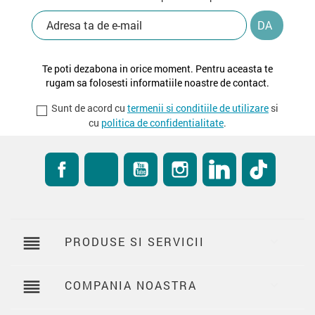
Te poti dezabona in orice moment. Pentru aceasta te
rugam sa folosesti informatiile noastre de contact.
Sunt de acord cu
termenii si conditiile de utilizare
si
cu
politica de confidentialitate
.
Facebook
RSS
YouTube
Instagram
LinkedIn
TikTok
reorder
PRODUSE SI SERVICII

reorder
COMPANIA NOASTRA
