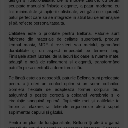
design și funcționalitate. De la modele clasice, cu detalii
sculptate manual și finisaje elegante, la paturi moderne, cu
linii minimaliste și tapițerii sofisticate, vei găsi cu siguranță
patul perfect care să se integreze în stilul tău de amenajare
și să reflecte personalitatea ta.
Calitatea este o prioritate pentru Bellona. Paturile sunt
fabricate din materiale de calitate superioară, precum
lemnul masiv, MDF-ul rezistent sau metalul, garantând
durabilitate și un aspect impecabil pe termen lung.
Finisajele atent lucrate, de la lacuri lucioase la nuanțe mate,
adaugă o notă de rafinament și eleganță, transformând
patul în piesa centrală a dormitorului tău.
Pe lângă estetica deosebită, paturile Bellona sunt proiectate
pentru a-ți oferi un confort optim și un somn odihnitor.
Somiera flexibilă se adaptează formei corpului tău,
asigurând o poziție corectă a coloanei vertebrale și o
circulație sanguină optimă. Tapițeriile moi și catifelate te
îmbie la relaxare, iar tetierele ergonomice oferă suport
suplimentar capului și gâtului.
Pentru un plus de funcționalitate, Bellona îți oferă o gamă