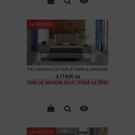

PACHET
LA REDUCERE
PAT HAVANA CU TABLIE FARA ILUMINARE
Pret
4.719,00 lei

LA REDUCERE