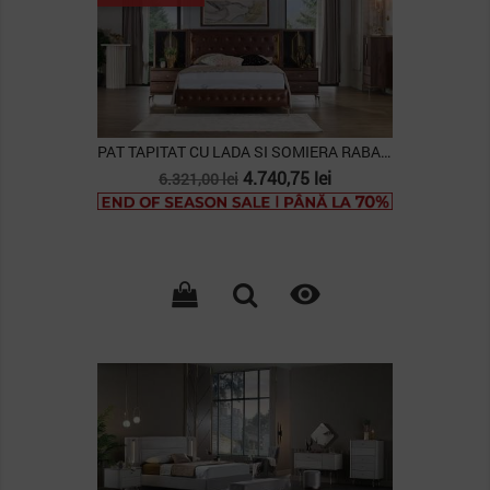
PAT TAPITAT CU LADA SI SOMIERA RABATABILA...
Pret
Pret
4.740,75 lei
6.321,00 lei
de
baza

PACHET