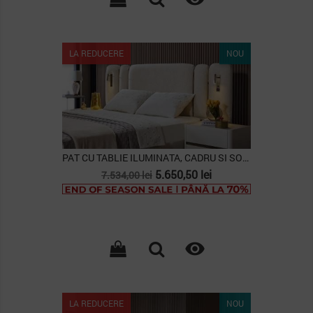
LA REDUCERE
NOU
PAT CU TABLIE ILUMINATA, CADRU SI SOMIERA...
Pret
Pret
5.650,50 lei
7.534,00 lei
de
baza

LA REDUCERE
NOU