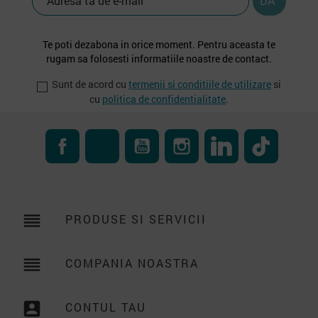
Te poti dezabona in orice moment. Pentru aceasta te
rugam sa folosesti informatiile noastre de contact.
Sunt de acord cu
termenii si conditiile de utilizare
si
cu
politica de confidentialitate
.
Facebook
RSS
YouTube
Instagram
LinkedIn
TikTok
reorder
PRODUSE SI SERVICII

reorder
COMPANIA NOASTRA

account_box
CONTUL TAU
