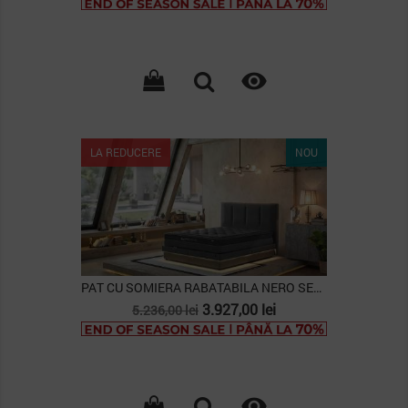
baza

LA REDUCERE
NOU
PAT CU SOMIERA RABATABILA NERO SENSE
Pret
Pret
3.927,00 lei
5.236,00 lei
de
baza
