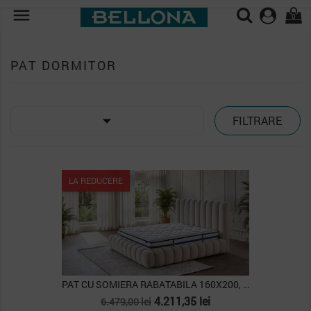

0
PAT DORMITOR

FILTRARE
LA REDUCERE
PAT CU SOMIERA RABATABILA 160X200, COZY
Pret
Pret
4.211,35 lei
6.479,00 lei