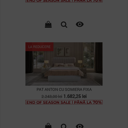
baza

LA REDUCERE
PAT ANTON CU SOMIERA FIXA
Pret
Pret
1.682,25 lei
2.243,00 lei
de
baza
