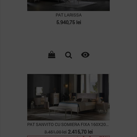
PAT LARISSA
Pret
5.940,75 lei

PAT SANVITO CU SOMIERA FIXA 160X200CM
Pret
Pret
2.415,70 lei
3.451,00 lei
de