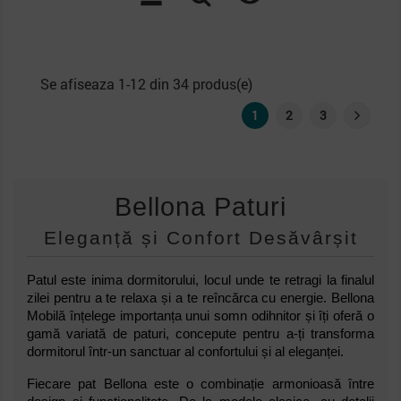
Se afiseaza 1-12 din 34 produs(e)
1
2
3
Bellona Paturi
Eleganță și Confort Desăvârșit
Patul este inima dormitorului, locul unde te retragi la finalul
zilei pentru a te relaxa și a te reîncărca cu energie. Bellona
Mobilă înțelege importanța unui somn odihnitor și îți oferă o
gamă variată de paturi, concepute pentru a-ți transforma
dormitorul într-un sanctuar al confortului și al eleganței.
Fiecare pat Bellona este o combinație armonioasă între