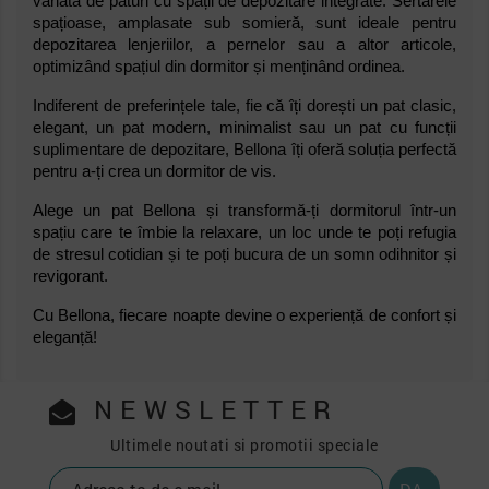
variată de paturi cu spații de depozitare integrate. Sertarele
spațioase, amplasate sub somieră, sunt ideale pentru
depozitarea lenjeriilor, a pernelor sau a altor articole,
optimizând spațiul din dormitor și menținând ordinea.
Indiferent de preferințele tale, fie că îți dorești un pat clasic,
elegant, un pat modern, minimalist sau un pat cu funcții
suplimentare de depozitare, Bellona îți oferă soluția perfectă
pentru a-ți crea un dormitor de vis.
Alege un pat Bellona și transformă-ți dormitorul într-un
spațiu care te îmbie la relaxare, un loc unde te poți refugia
de stresul cotidian și te poți bucura de un somn odihnitor și
revigorant.
Cu Bellona, fiecare noapte devine o experiență de confort și
eleganță!
NEWSLETTER
Ultimele noutati si promotii speciale