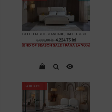
PAT CU TABLIE STANDARD, CADRU SI SOMIERA...
Pret
Pret
4.224,75 lei
5.633,00 lei
de
baza

LA REDUCERE