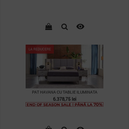
de
baza

PACHET
LA REDUCERE
PAT HAVANA CU TABLIE ILUMINATA
Pret
6.378,75 lei