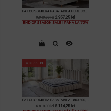
PAT CU SOMIERA RABATABILA PURE SOFT
Pret
Pret
2.957,25 lei
3.943,00 lei
de
baza

LA REDUCERE
PAT CU SOMIERA RABATABILA 180X200, COZY
Pret
Pret
5.114,25 lei
6.819,00 lei
de