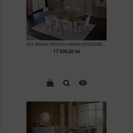
SET DINING ROOM CU MASA EXTENSIBILA MONTELLA
Pret
17.596,50 lei

PACHET