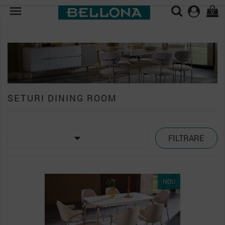

0
SETURI DINING ROOM

FILTRARE
PACHET
NOU