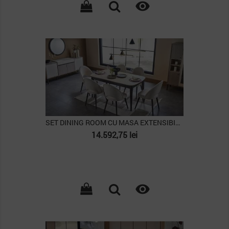

PACHET
SET DINING ROOM CU MASA EXTENSIBILA MONA
Pret
14.592,75 lei

PACHET