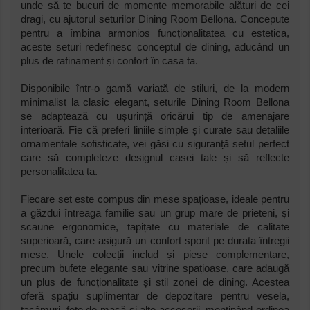
unde să te bucuri de momente memorabile alături de cei
dragi, cu ajutorul seturilor Dining Room Bellona. Concepute
pentru a îmbina armonios funcționalitatea cu estetica,
aceste seturi redefinesc conceptul de dining, aducând un
plus de rafinament și confort în casa ta.
Disponibile într-o gamă variată de stiluri, de la modern
minimalist la clasic elegant, seturile Dining Room Bellona
se adaptează cu ușurință oricărui tip de amenajare
interioară. Fie că preferi liniile simple și curate sau detaliile
ornamentale sofisticate, vei găsi cu siguranță setul perfect
care să completeze designul casei tale și să reflecte
personalitatea ta.
Fiecare set este compus din mese spațioase, ideale pentru
a găzdui întreaga familie sau un grup mare de prieteni, și
scaune ergonomice, tapițate cu materiale de calitate
superioară, care asigură un confort sporit pe durata întregii
mese. Unele colecții includ și piese complementare,
precum bufete elegante sau vitrine spațioase, care adaugă
un plus de funcționalitate și stil zonei de dining. Acestea
oferă spațiu suplimentar de depozitare pentru vesela,