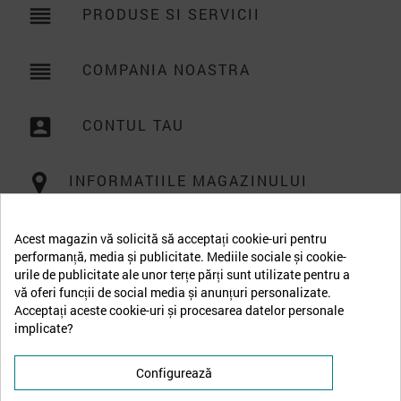
reorder
PRODUSE SI SERVICII

reorder
COMPANIA NOASTRA

account_box
CONTUL TAU

INFORMATIILE MAGAZINULUI
Acest magazin vă solicită să acceptați cookie-uri pentru
performanță, media și publicitate. Mediile sociale și cookie-
urile de publicitate ale unor terțe părți sunt utilizate pentru a
vă oferi funcții de social media și anunțuri personalizate.
Acceptați aceste cookie-uri și procesarea datelor personale
implicate?
Configurează