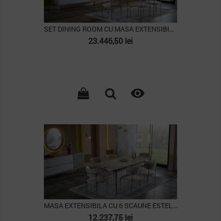
SET DINING ROOM CU MASA EXTENSIBILA ESTELLA
Pret
23.446,50 lei

PACHET
MASA EXTENSIBILA CU 6 SCAUNE ESTELLA
Pret
12.237,75 lei