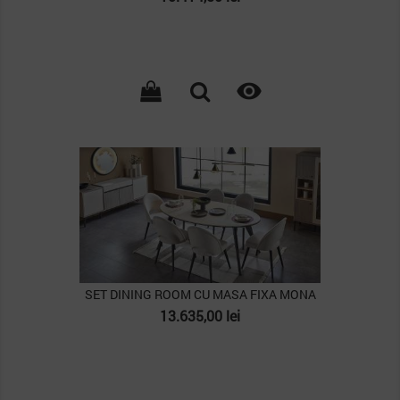

PACHET
SET DINING ROOM CU MASA FIXA MONA
Pret
13.635,00 lei