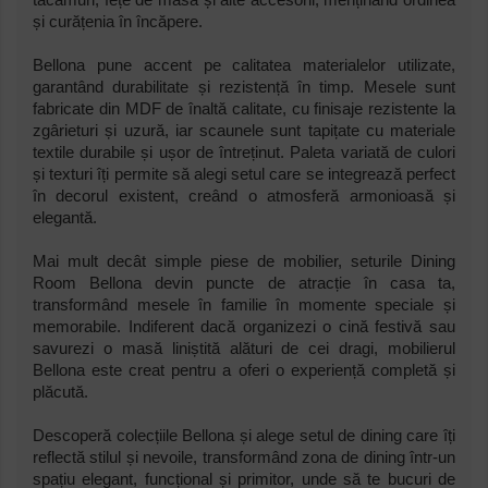
tacâmuri, fețe de masă și alte accesorii, menținând ordinea
și curățenia în încăpere.
Bellona pune accent pe calitatea materialelor utilizate,
garantând durabilitate și rezistență în timp. Mesele sunt
fabricate din MDF de înaltă calitate, cu finisaje rezistente la
zgârieturi și uzură, iar scaunele sunt tapițate cu materiale
textile durabile și ușor de întreținut. Paleta variată de culori
și texturi îți permite să alegi setul care se integrează perfect
în decorul existent, creând o atmosferă armonioasă și
elegantă.
Mai mult decât simple piese de mobilier, seturile Dining
Room Bellona devin puncte de atracție în casa ta,
transformând mesele în familie în momente speciale și
memorabile. Indiferent dacă organizezi o cină festivă sau
savurezi o masă liniștită alături de cei dragi, mobilierul
Bellona este creat pentru a oferi o experiență completă și
plăcută.
Descoperă colecțiile Bellona și alege setul de dining care îți
reflectă stilul și nevoile, transformând zona de dining într-un
spațiu elegant, funcțional și primitor, unde să te bucuri de