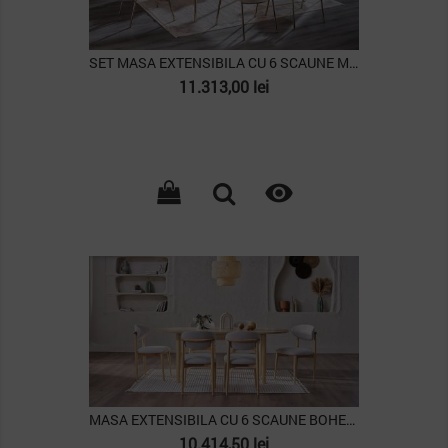
SET MASA EXTENSIBILA CU 6 SCAUNE MARIETTA
Pret
11.313,00 lei

PACHET
MASA EXTENSIBILA CU 6 SCAUNE BOHEEMS
Pret
10.414,50 lei