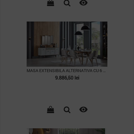

PACHET
MASA EXTENSIBILA ALTERNATIVA CU 6 SCAUNE VALENCIA
Pret
9.886,50 lei

PACHET