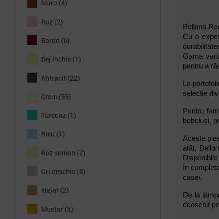
Maro
(4)
Roz
(2)
Bellona Rom
Cu o experi
Bordo
(6)
durabilitat
Gama variat
Bej inchis
(1)
pentru a răs
Antracit
(22)
La portofol
selecție di
Crem
(55)
Pentru fami
Turcoaz
(1)
bebeluși, pr
Bleu
(1)
Aceste pies
atât, Bello
Roz somon
(7)
Disponibile
În completa
Gri deschis
(8)
casei.
stejar
(2)
De la lampa
deosebit pe 
Mustar
(5)