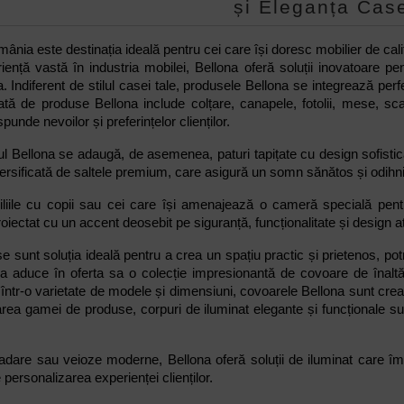
și Eleganța Case
ânia este destinația ideală pentru cei care își doresc mobilier de cali
ență vastă în industria mobilei, Bellona oferă soluții inovatoare pe
ea. Indiferent de stilul casei tale, produsele Bellona se integrează pe
ă de produse Bellona include colțare, canapele, fotolii, mese, scaun
punde nevoilor și preferințelor clienților.
iul Bellona se adaugă, de asemenea, paturi tapițate cu design sofisti
versificată de saltele premium, care asigură un somn sănătos și odihni
liile cu copii sau cei care își amenajează o cameră specială pentr
oiectat cu un accent deosebit pe siguranță, funcționalitate și design at
e sunt soluția ideală pentru a crea un spațiu practic și prietenos, pot
na aduce în oferta sa o colecție impresionantă de covoare de înaltă 
 într-o varietate de modele și dimensiuni, covoarele Bellona sunt create
rea gamei de produse, corpuri de iluminat elegante și funcționale sun
dare sau veioze moderne, Bellona oferă soluții de iluminat care îm
personalizarea experienței clienților.