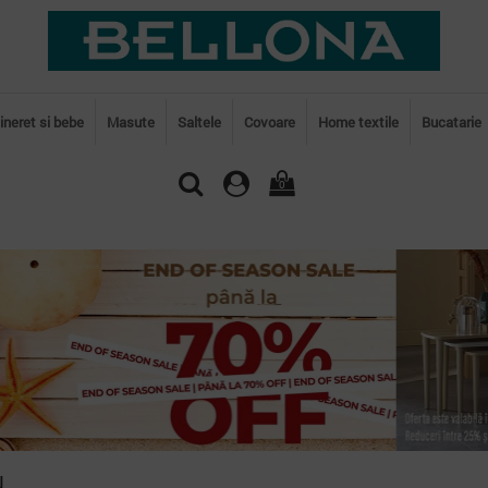
tineret si bebe
Masute
Saltele
Covoare
Home textile
Bucatarie
0
N