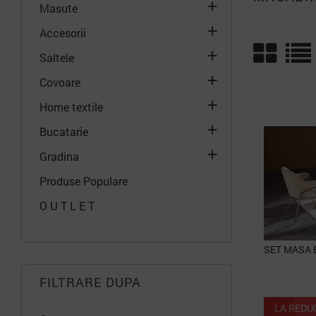

Masute

Accesorii

Saltele

Covoare

Home textile
PACHET

Bucatarie

Gradina
Produse Populare
O U T L E T
FILTRARE DUPA
LA REDU