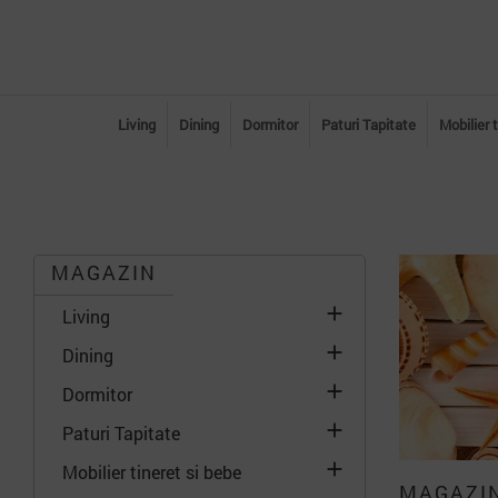
Living
Dining
Dormitor
Paturi Tapitate
Mobilier 
MAGAZIN

Living

Dining

Dormitor

Paturi Tapitate

Mobilier tineret si bebe
MAGAZI