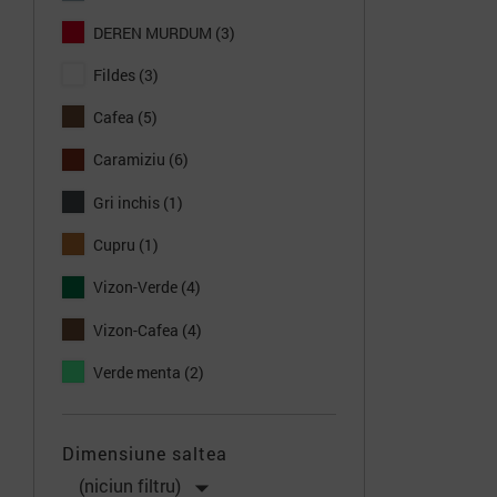
DEREN MURDUM
(3)
Fildes
(3)
Cafea
(5)
Caramiziu
(6)
Gri inchis
(1)
Cupru
(1)
Vizon-Verde
(4)
Vizon-Cafea
(4)
Verde menta
(2)
Dimensiune saltea

(niciun filtru)