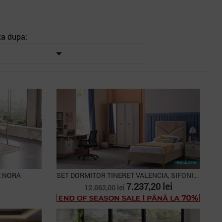
za dupa:

E NORA
SET DORMITOR TINERET VALENCIA, SIFONIER 3 USI,...
Pret
Pret
7.237,20 lei
12.062,00 lei
de
PACHET
baza