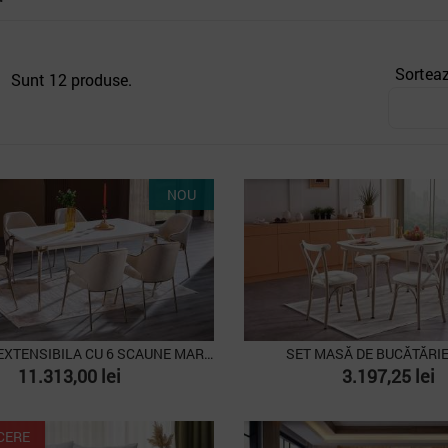
Sortea
Sunt 12 produse.
PACHET
NOU
SET MASA EXTENSIBILA CU 6 SCAUNE MARIETTA
SET MASĂ DE BUCĂTĂRI
Pret
Pret
11.313,00 lei
3.197,25 lei
PACHET
CERE