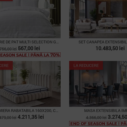
SET LENJERIE DE PAT MULTI SELECTION GLORIA -...
SET CANAPEA EXTENSIBIL
Pret
Pret
Pret
567,00 lei
10.483,50 lei
756,00 lei
de
baza
CERE
LA REDUCERE
PAT CU SOMIERA RABATABILA 160X200, COZY
MASA EXTENSIBILA IM
ret
Pret
Pret
Pret
4.211,35 lei
3.274,50
479,00 lei
4.366,00 lei
e
de
PACHET