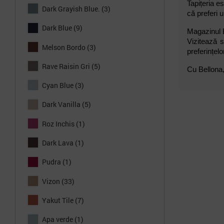
Tapițeria es
Dark Grayish Blue.
(3)
că preferi u
Dark Blue
(9)
Magazinul B
Vizitează s
Melson Bordo
(3)
preferințelor
Rave Raisin Gri
(5)
Cu Bellona, 
Cyan Blue
(3)
Dark Vanilla
(5)
Roz Inchis
(1)
Dark Lava
(1)
Pudra
(1)
Vizon
(33)
Yakut Tile
(7)
Apa verde
(1)