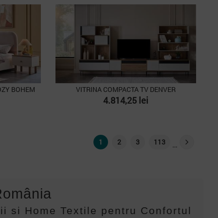
baza
OZY BOHEM
VITRINA COMPACTA TV DENVER
Pret
4.814,25 lei
1
2
3
113
…
 România
i si Home Textile pentru Confortul