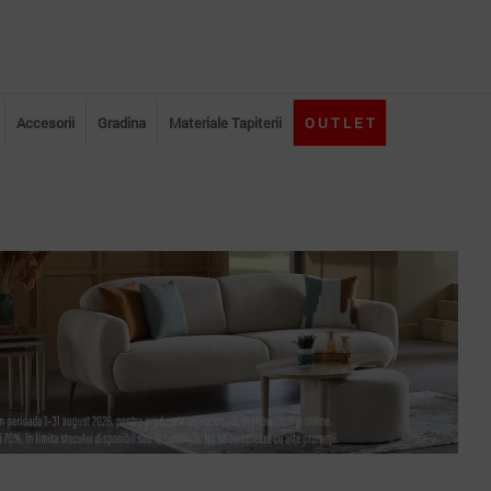
Accesorii
Gradina
Materiale Tapiterii
O U T L E T