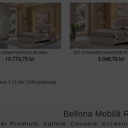
aza
baza
 DORMITOR ROZY BOHEM
SET STANDARD DORMITOR R
Pret
Pret
10.773,75 lei
3.048,75 lei
aza 1-12 din 1349 produs(e)
Bellona Mobilă
ier Premium, Saltele, Covoare, Accesori