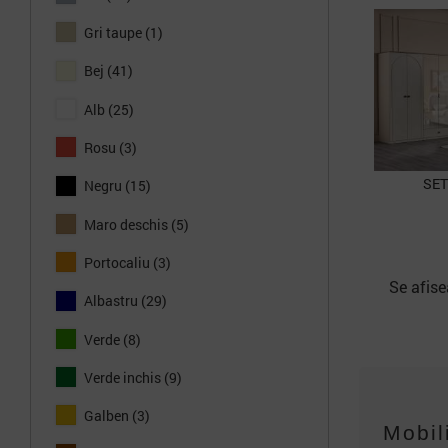
b
Gri taupe
(1)
Bej
(41)
Alb
(25)
Rosu
(3)
SET
Negru
(15)
Maro deschis
(5)
Portocaliu
(3)
Se afise
Albastru
(29)
Verde
(8)
Verde inchis
(9)
Galben
(3)
Mobil