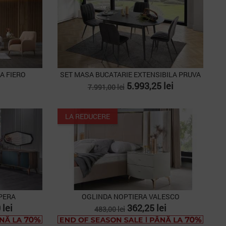
A FIERO
SET MASA BUCATARIE EXTENSIBILA PRUVA
Pret
Pret
5.993,25 lei
7.991,00 lei
de
baza
LA REDUCERE
PERA
OGLINDA NOPTIERA VALESCO
Pret
Pret
 lei
362,25 lei
483,00 lei
de
PACHET