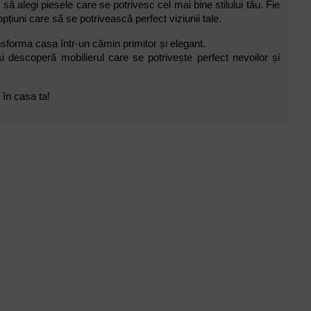
e să alegi piesele care se potrivesc cel mai bine stilului tău. Fie
pțiuni care să se potrivească perfect viziunii tale.
sforma casa într-un cămin primitor și elegant.
i descoperă mobilierul care se potrivește perfect nevoilor și
 în casa ta!