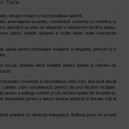
i Tale
tate, design modern și funcționalitate optimă.
ntru amenajarea locuinței, combinând confortul cu estetica și
rfect, aducând un plus de eleganță și rafinament fiecărui spațiu.
e, paturi, saltele, dulapuri și multe altele, toate concepute
cat, ideale pentru dormitoare moderne și elegante, precum și o
tor.
u micuți, Bellona oferă mobilier pentru tineret și camere de
ractiv.
rivit pentru creșterea și dezvoltarea celor mici. Mai mult decât
calitate, care completează perfect decorul fiecărei încăperi.
 pentru a adăuga confort și stil oricărui spațiu din locuința ta.
t disponibile pentru a aduce lumina perfectă în fiecare colț al
bină estetica cu eficiența energetică. Bellona pune un accent