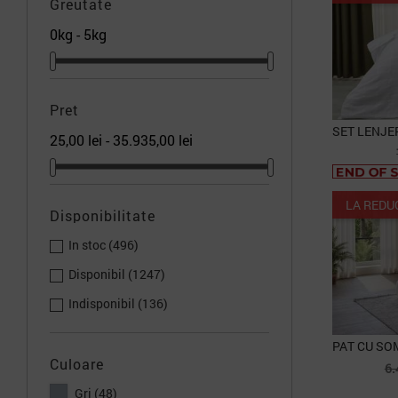
Greutate
0kg - 5kg
Pret
25,00 lei - 35.935,00 lei
LA REDU
Disponibilitate
In stoc
(496)
Disponibil
(1247)
Indisponibil
(136)
P
Culoare
6.
d
PACHET
Gri
(48)