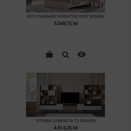
SET STANDARD DORMITOR ROZY BOHEM
Pret
3.048,75 lei

PACHET
VITRINA COMPACTA TV DENVER
Pret
4.814,25 lei