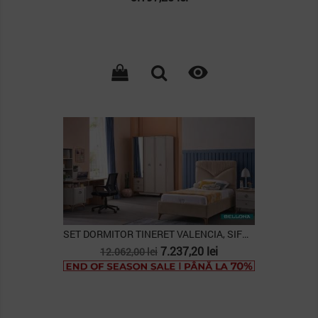

SET DORMITOR TINERET VALENCIA, SIFONIER 3 USI,...
Pret
Pret
7.237,20 lei
12.062,00 lei
de
baza