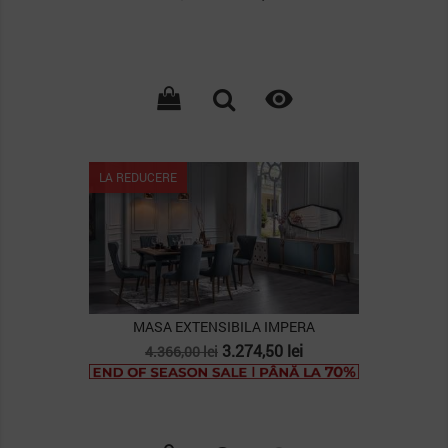
de
baza

LA REDUCERE
MASA EXTENSIBILA IMPERA
Pret
Pret
3.274,50 lei
4.366,00 lei
de
baza