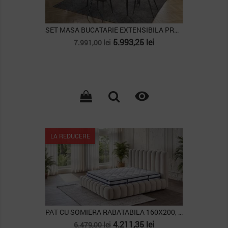
SET MASA BUCATARIE EXTENSIBILA PRUVA
Pret
Pret
5.993,25 lei
7.991,00 lei
de
baza

LA REDUCERE
PAT CU SOMIERA RABATABILA 160X200, COZY
Pret
Pret
4.211,35 lei
6.479,00 lei