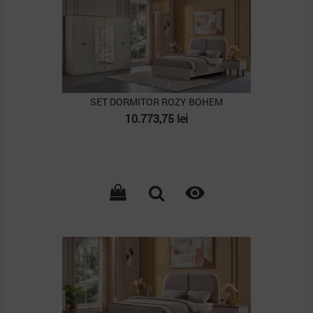
SET DORMITOR ROZY BOHEM
Pret
10.773,75 lei

PACHET