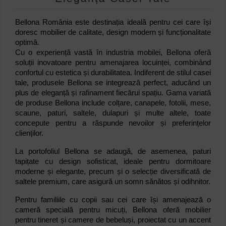
Bellona România este destinația ideală pentru cei care își
doresc mobilier de calitate, design modern și funcționalitate
optimă.
Cu o experiență vastă în industria mobilei, Bellona oferă
soluții inovatoare pentru amenajarea locuinței, combinând
confortul cu estetica și durabilitatea. Indiferent de stilul casei
tale, produsele Bellona se integrează perfect, aducând un
plus de eleganță și rafinament fiecărui spațiu. Gama variată
de produse Bellona include colțare, canapele, fotolii, mese,
scaune, paturi, saltele, dulapuri și multe altele, toate
concepute pentru a răspunde nevoilor și preferințelor
clienților.
La portofoliul Bellona se adaugă, de asemenea, paturi
tapițate cu design sofisticat, ideale pentru dormitoare
moderne și elegante, precum și o selecție diversificată de
saltele premium, care asigură un somn sănătos și odihnitor.
Pentru familiile cu copii sau cei care își amenajează o
cameră specială pentru micuți, Bellona oferă mobilier
pentru tineret și camere de bebeluși, proiectat cu un accent