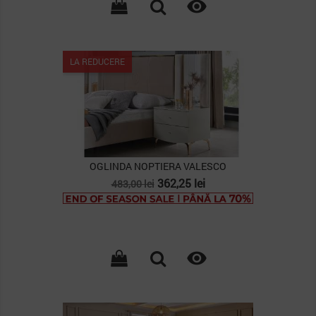

LA REDUCERE
OGLINDA NOPTIERA VALESCO
Pret
Pret
362,25 lei
483,00 lei
de
baza

PACHET