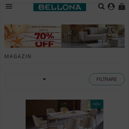

0
MAGAZIN

FILTRARE
PACHET
NOU