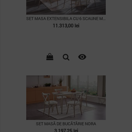
SET MASA EXTENSIBILA CU 6 SCAUNE MARIETTA
Pret
11.313,00 lei

PACHET
SET MASĂ DE BUCĂTĂRIE NORA
Pret
3.197,25 lei