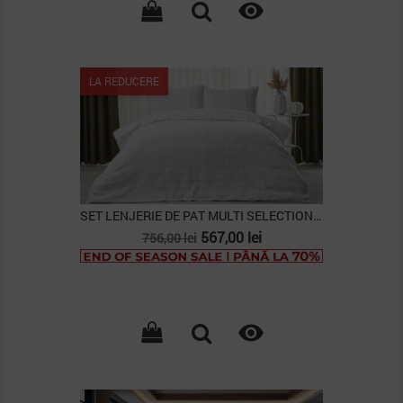

LA REDUCERE
SET LENJERIE DE PAT MULTI SELECTION GLORIA -...
Pret
Pret
567,00 lei
756,00 lei
de
baza

PACHET