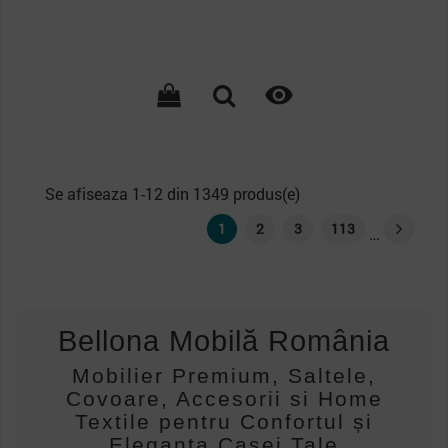

Se afiseaza 1-12 din 1349 produs(e)
1
2
3
113
…
Bellona Mobilă România
Mobilier Premium, Saltele,
Covoare, Accesorii si Home
Textile pentru Confortul și
Eleganța Casei Tale