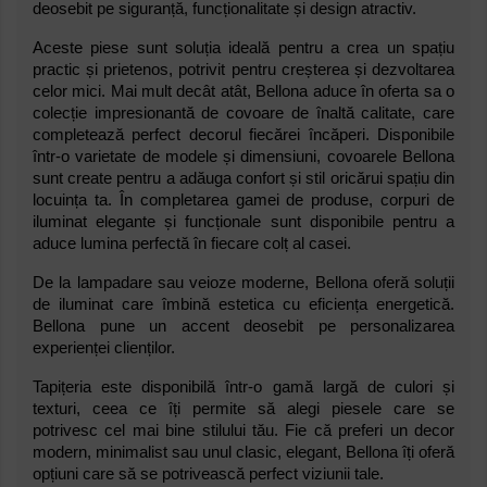
deosebit pe siguranță, funcționalitate și design atractiv.
Aceste piese sunt soluția ideală pentru a crea un spațiu
practic și prietenos, potrivit pentru creșterea și dezvoltarea
celor mici. Mai mult decât atât, Bellona aduce în oferta sa o
colecție impresionantă de covoare de înaltă calitate, care
completează perfect decorul fiecărei încăperi. Disponibile
într-o varietate de modele și dimensiuni, covoarele Bellona
sunt create pentru a adăuga confort și stil oricărui spațiu din
locuința ta. În completarea gamei de produse, corpuri de
iluminat elegante și funcționale sunt disponibile pentru a
aduce lumina perfectă în fiecare colț al casei.
De la lampadare sau veioze moderne, Bellona oferă soluții
de iluminat care îmbină estetica cu eficiența energetică.
Bellona pune un accent deosebit pe personalizarea
experienței clienților.
Tapițeria este disponibilă într-o gamă largă de culori și
texturi, ceea ce îți permite să alegi piesele care se
potrivesc cel mai bine stilului tău. Fie că preferi un decor
modern, minimalist sau unul clasic, elegant, Bellona îți oferă
opțiuni care să se potrivească perfect viziunii tale.