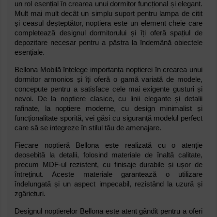
un rol esențial în crearea unui dormitor funcțional și elegant.
Mult mai mult decât un simplu suport pentru lampa de citit
și ceasul deșteptător, noptiera este un element cheie care
completează designul dormitorului și îți oferă spațiul de
depozitare necesar pentru a păstra la îndemână obiectele
esențiale.
Bellona Mobilă înțelege importanța noptierei în crearea unui
dormitor armonios și îți oferă o gamă variată de modele,
concepute pentru a satisface cele mai exigente gusturi și
nevoi. De la noptiere clasice, cu linii elegante și detalii
rafinate, la noptiere moderne, cu design minimalist și
funcționalitate sporită, vei găsi cu siguranță modelul perfect
care să se integreze în stilul tău de amenajare.
Fiecare noptieră Bellona este realizată cu o atenție
deosebită la detalii, folosind materiale de înaltă calitate,
precum MDF-ul rezistent, cu finisaje durabile și ușor de
întreținut. Aceste materiale garantează o utilizare
îndelungată și un aspect impecabil, rezistând la uzură și
zgârieturi.
Designul noptierelor Bellona este atent gândit pentru a oferi