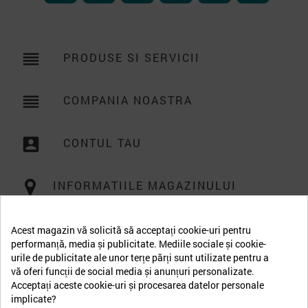
reorder
PRODUSE SI SERVICII

reorder
COMPANIA NOASTRA

account_box
CONTUL TAU

INFORMATIILE MAGAZINULUI
Acest magazin vă solicită să acceptați cookie-uri pentru
performanță, media și publicitate. Mediile sociale și cookie-
urile de publicitate ale unor terțe părți sunt utilizate pentru a
vă oferi funcții de social media și anunțuri personalizate.
Acceptați aceste cookie-uri și procesarea datelor personale
implicate?