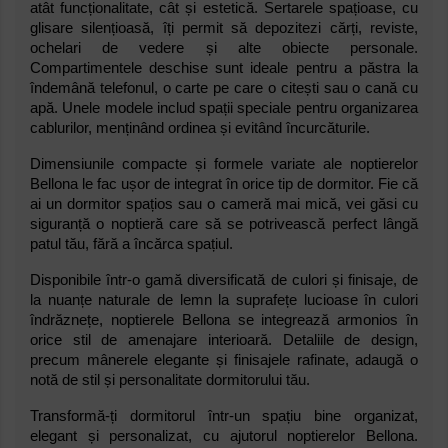
atât funcționalitate, cât și estetică. Sertarele spațioase, cu
glisare silențioasă, îți permit să depozitezi cărți, reviste,
ochelari de vedere și alte obiecte personale.
Compartimentele deschise sunt ideale pentru a păstra la
îndemână telefonul, o carte pe care o citești sau o cană cu
apă. Unele modele includ spații speciale pentru organizarea
cablurilor, menținând ordinea și evitând încurcăturile.
Dimensiunile compacte și formele variate ale noptierelor
Bellona le fac ușor de integrat în orice tip de dormitor. Fie că
ai un dormitor spațios sau o cameră mai mică, vei găsi cu
siguranță o noptieră care să se potrivească perfect lângă
patul tău, fără a încărca spațiul.
Disponibile într-o gamă diversificată de culori și finisaje, de
la nuanțe naturale de lemn la suprafețe lucioase în culori
îndrăznețe, noptierele Bellona se integrează armonios în
orice stil de amenajare interioară. Detaliile de design,
precum mânerele elegante și finisajele rafinate, adaugă o
notă de stil și personalitate dormitorului tău.
Transformă-ți dormitorul într-un spațiu bine organizat,
elegant și personalizat, cu ajutorul noptierelor Bellona.