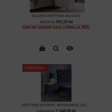
OGLINDA NOPTIERA VALESCO
Pret
Pret
362,25 lei
483,00 lei
de
baza

LA REDUCERE
NOPTIERA ESTONYA, 46X55X59CM, CULOARE ALBASTRU...
Pret
Pret
1.248,00 lei
1.664,00 lei