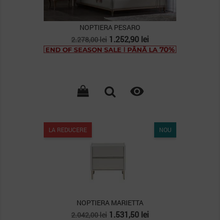
NOPTIERA PESARO
Pret
Pret
1.252,90 lei
2.278,00 lei
de
baza

LA REDUCERE
NOU
NOPTIERA MARIETTA
Pret
Pret
1.531,50 lei
2.042,00 lei