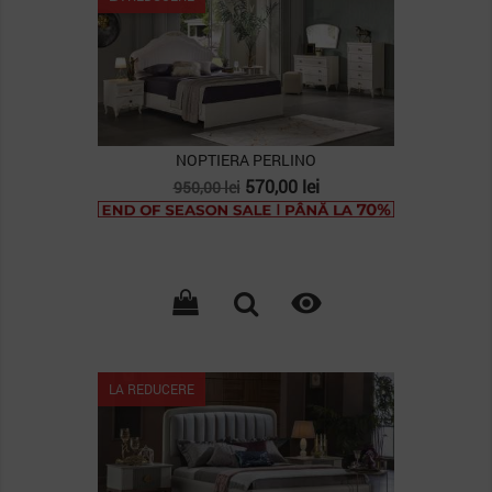
NOPTIERA PERLINO
Pret
Pret
570,00 lei
950,00 lei
de
baza

LA REDUCERE