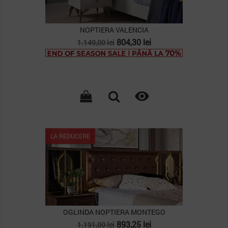
NOPTIERA VALENCIA
Pret
Pret
804,30 lei
1.149,00 lei
de
baza

LA REDUCERE
OGLINDA NOPTIERA MONTEGO
Pret
Pret
893,25 lei
1.191,00 lei