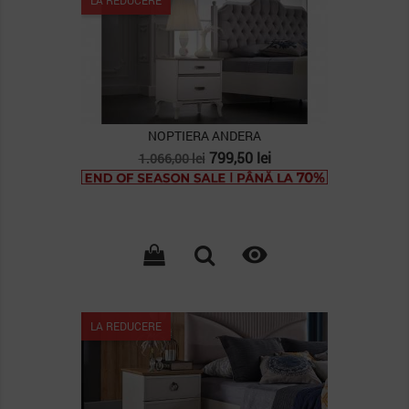
NOPTIERA ANDERA
Pret
Pret
799,50 lei
1.066,00 lei
de
baza

LA REDUCERE