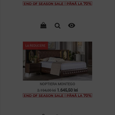
de
baza

LA REDUCERE
NOPTIERA MONTEGO
Pret
Pret
1.645,50 lei
2.194,00 lei
de
baza