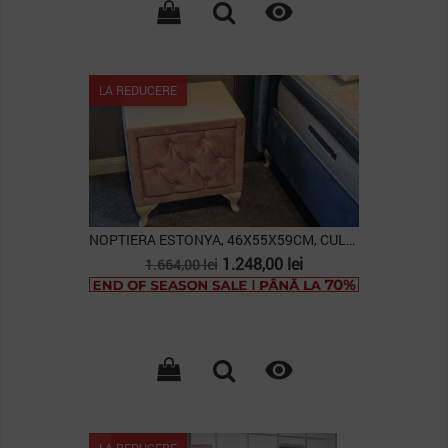

LA REDUCERE
NOPTIERA ESTONYA, 46X55X59CM, CULOARE ROZ PUDRA
Pret
Pret
1.248,00 lei
1.664,00 lei
de
baza

LA REDUCERE