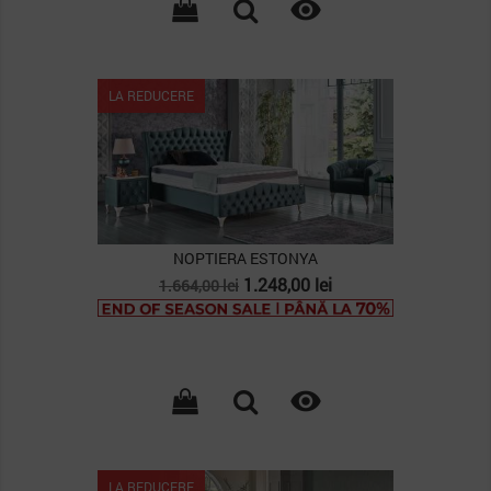

LA REDUCERE
NOPTIERA ESTONYA
Pret
Pret
1.248,00 lei
1.664,00 lei
de
baza

LA REDUCERE