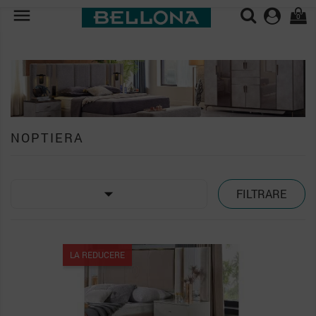

0
NOPTIERA

FILTRARE
LA REDUCERE