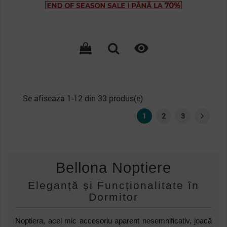
de
baza

Se afiseaza 1-12 din 33 produs(e)
1
2
3
Bellona Noptiere
Eleganță și Funcționalitate în
Dormitor
Noptiera, acel mic accesoriu aparent nesemnificativ, joacă