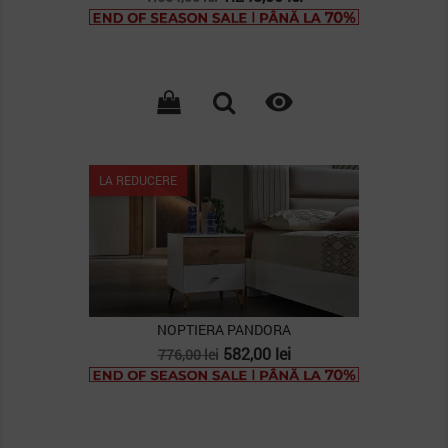
de
baza

LA REDUCERE
NOPTIERA PANDORA
Pret
Pret
582,00 lei
776,00 lei
de
baza