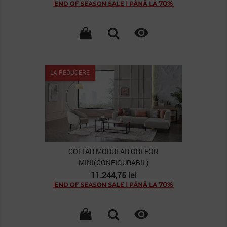

PACHET
LA REDUCERE
COLTAR MODULAR ORLEON
MINI(CONFIGURABIL)
Pret
11.244,75 lei
