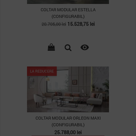
COLTAR MODULAR ESTELLA
(CONFIGURABIL)
Pret
Pret
15.528,75 lei
20.705,00 lei
de
baza

PACHET
LA REDUCERE
COLTAR MODULAR ORLEON MAXI
(CONFIGURABIL)
Pret
25.788,00 lei