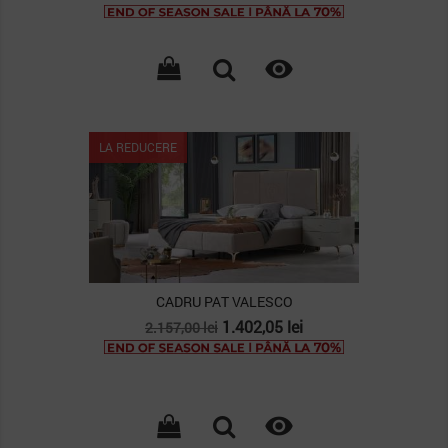
de
baza

LA REDUCERE
CADRU PAT VALESCO
Pret
Pret
1.402,05 lei
2.157,00 lei
de
baza
