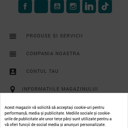
Facebook
RSS
YouTube
Instagram
LinkedIn
TikTok
reorder
PRODUSE SI SERVICII

reorder
COMPANIA NOASTRA

account_box
CONTUL TAU

INFORMATIILE MAGAZINULUI
Acest magazin vă solicită să acceptați cookie-uri pentru
performanță, media și publicitate. Mediile sociale și cookie-
urile de publicitate ale unor terțe părți sunt utilizate pentru a
vă oferi funcții de social media și anunțuri personalizate.