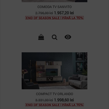
COMODA TV SANVITO
Pret
Pret
1.957,20 lei
2.796,00 lei
de
baza

COMPACT TV ORLANDO
Pret
Pret
1.998,60 lei
3.331,00 lei
de
baza