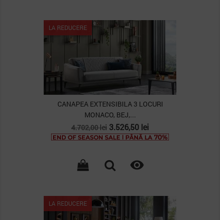
Lipsa stoc
LA REDUCERE
CANAPEA EXTENSIBILA 3 LOCURI
MONACO, BEJ,...
Pret
Pret
3.526,50 lei
4.702,00 lei
de
baza

Lipsa stoc
LA REDUCERE