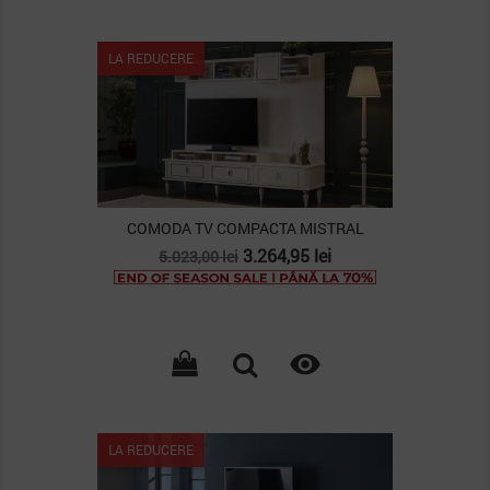
LA REDUCERE
COMODA TV COMPACTA MISTRAL
Pret
Pret
3.264,95 lei
5.023,00 lei
de
baza

LA REDUCERE