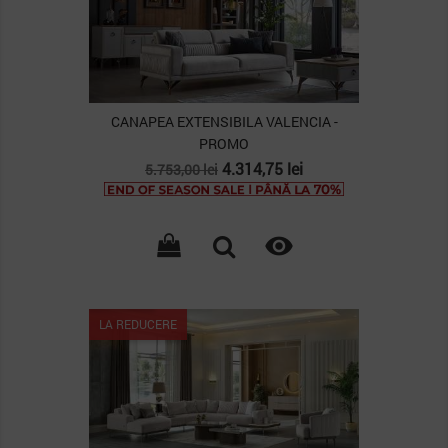
CANAPEA EXTENSIBILA VALENCIA -
PROMO
Pret
Pret
4.314,75 lei
5.753,00 lei
de
baza

PACHET
LA REDUCERE