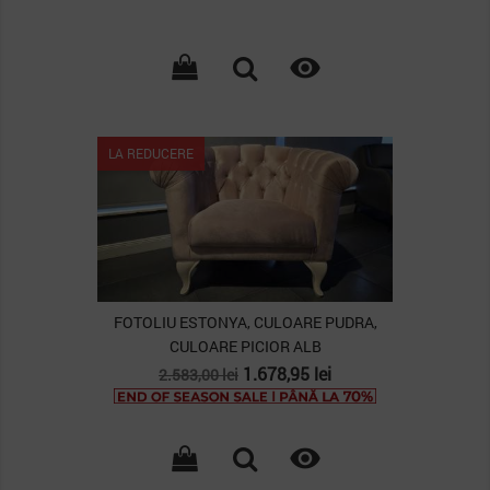

LA REDUCERE
FOTOLIU ESTONYA, CULOARE PUDRA,
CULOARE PICIOR ALB
Pret
Pret
1.678,95 lei
2.583,00 lei
de
baza
