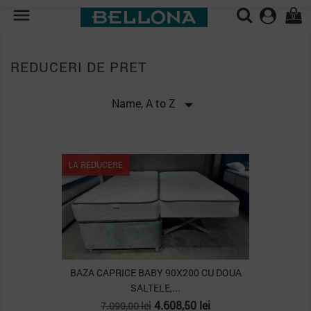

0
REDUCERI DE PRET

Name, A to Z
LA REDUCERE
BAZA CAPRICE BABY 90X200 CU DOUA
SALTELE,...
Pret
Pret
4.608,50 lei
7.090,00 lei