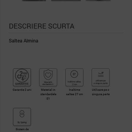
DESCRIERE SCURTA
Saltea Almina
Garantie 2 ani
Material in
Inaltime
Utilizare pe o
standardele
saltea 27 cm
singura parte
E1
Sistem de