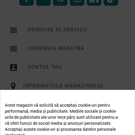
reorder
PRODUSE SI SERVICII

reorder
COMPANIA NOASTRA

account_box
CONTUL TAU

INFORMATIILE MAGAZINULUI
Acest magazin vă solicită să acceptați cookie-uri pentru
performanță, media și publicitate. Mediile sociale și cookie-
urile de publicitate ale unor terțe părți sunt utilizate pentru a
vă oferi funcții de social media și anunțuri personalizate.
Acceptați aceste cookie-uri și procesarea datelor personale