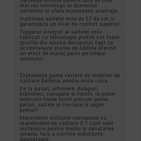
mai noi tehnologii in domeniul
saltelelor si ofera numeroase avantaje.
Inaltimea saltelei este de 27 de cm si
garanteaza un nivel de confort superior.
Topperul integrat al saltelei este
fabricat cu tehnologia profile cut foam
(profile din spuma decupata) fapt ce
accentueaza starea de odihna oferind
un efect de masaj pasiv pe timpul
somnului.
Exploreaza gama variata de mobilier de
calitate Bellona, pentru orice casa.
De la paturi, sifoniere, dulapuri,
biblioteci, canapele si fotolii, la piese
dedicate home textil precum perne,
paturi, saltele si covoare la super
preturi!
Materialele utilizate corespund cu
standardele de calitate E-1 care sunt
inofensive pentru mediu si sanatatea
umana, fara a contine substante
daunatoare.