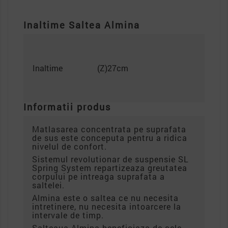
Inaltime Saltea Almina
Inaltime
(Z)27cm
Informatii produs
Matlasarea concentrata pe suprafata
de sus este conceputa pentru a ridica
nivelul de confort.
Sistemul revolutionar de suspensie SL
Spring System repartizeaza greutatea
corpului pe intreaga suprafata a
saltelei.
Almina este o saltea ce nu necesita
intretinere, nu necesita intoarcere la
intervale de timp.
Salteaua Almina beneficiaza de cele