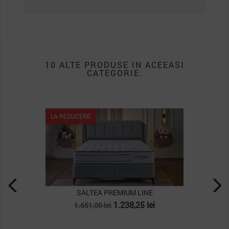
10 ALTE PRODUSE IN ACEEASI
CATEGORIE:
LA REDUCERE
SALTEA PREMIUM LINE
Pret
Pret
1.238,25 lei
1.651,00 lei
de
baza