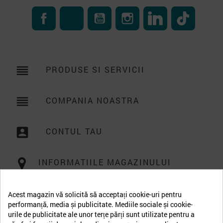
Facebook
RSS
YouTube
Instagram
LinkedIn
TikTok
reorder
PRODUSE SI SERVICII

reorder
COMPANIA NOASTRA

account_box
CONTUL TAU

INFORMATIILE MAGAZINULUI
Acest magazin vă solicită să acceptați cookie-uri pentru
performanță, media și publicitate. Mediile sociale și cookie-
urile de publicitate ale unor terțe părți sunt utilizate pentru a