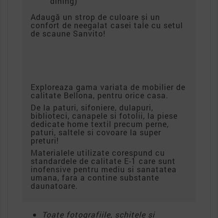
dining)
Adaugă un strop de culoare și un
confort de neegalat casei tale cu setul
de scaune Sanvito!
Exploreaza gama variata de mobilier de
calitate Bellona, pentru orice casa.
De la paturi, sifoniere, dulapuri,
biblioteci, canapele si fotolii, la piese
dedicate home textil precum perne,
paturi, saltele si covoare la super
preturi!
Materialele utilizate corespund cu
standardele de calitate E-1 care sunt
inofensive pentru mediu si sanatatea
umana, fara a contine substante
daunatoare.
Toate fotografiile, schitele si