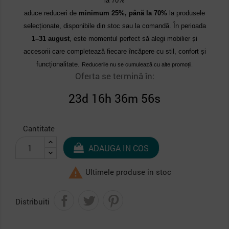
la 70%
aduce reduceri de
minimum 25%, până la 70%
la produsele
selecționate, disponibile din stoc sau la comandă. În perioada
1–31 august
, este momentul perfect să alegi mobilier și
accesorii care completează fiecare încăpere cu stil, confort și
funcționalitate.
Reducerile nu se cumulează cu alte promoții.
Oferta se termină în:
23d 16h 36m 56s
Cantitate
ADAUGA IN COS

Ultimele produse in stoc
Distribuiti