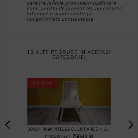
caracteristicile produselor publicate
sunt cu titlu de prezentare, au caracter
informativ si nu constituie
obligativitate contractuala.
10 ALTE PRODUSE IN ACEEASI
CATEGORIE:
LA REDUCERE
SCAUN 6096 VITELLA CU LIVRARE DIN STOC, SET (2...
SCAUN 6343 HAVANA, PAC
Pret
Pret
Pret
1.760,40 lei
2.561,
00 lei
3.415,00 lei