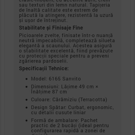
sau texturi din lemn natural. Tapițeria
de înaltă calitate este extrem de
plăcută la atingere, rezistentă la uzură
și ușor de întreținut.
Stabilitate și Finisaje Fine
Picioarele zvelte, finisate într-o nuanță
neutră impecabilă, completează silueta
elegantă a scaunului. Acestea asigură
o stabilitate excelentă, fiind prevăzute
cu protecții speciale pentru a preveni
zgârierea pardoselii.
Specificații Tehnice:
Model: 6165 Sanvito
Dimensiuni: Lățime 49 cm ×
Înălțime 87 cm
Culoare: Cărămiziu (Terracotta)
Design Spătar: Curbat, ergonomic,
cu detalii cusute liniar
Formă de ambalare: Pachet
practic de 2 bucăți (ideal pentru
configurarea rapidă a zonei de