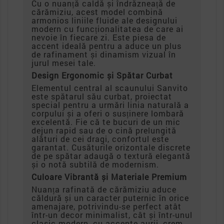
Cu o nuanță caldă și îndrăzneață de
cărămiziu, acest model combină
armonios liniile fluide ale designului
modern cu funcționalitatea de care ai
nevoie în fiecare zi. Este piesa de
accent ideală pentru a aduce un plus
de rafinament și dinamism vizual în
jurul mesei tale.
Design Ergonomic și Spătar Curbat
Elementul central al scaunului Sanvito
este spătarul său curbat, proiectat
special pentru a urmări linia naturală a
corpului și a oferi o susținere lombară
excelentă. Fie că te bucuri de un mic
dejun rapid sau de o cină prelungită
alături de cei dragi, confortul este
garantat. Cusăturile orizontale discrete
de pe spătar adaugă o textură elegantă
și o notă subtilă de modernism.
Culoare Vibrantă și Materiale Premium
Nuanța rafinată de cărămiziu aduce
căldură și un caracter puternic în orice
amenajare, potrivindu-se perfect atât
într-un decor minimalist, cât și într-unul
clasic-modern, cu accente aurii, crem