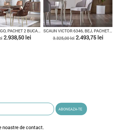
SCAUN BIROU TINERET MONA 6361, BEJ
SCAUN 6358 ALTERNATIV BOHEEMS, PACHET 2 BUCATI
Pret
Pret
Pret
Pret
1.229,25 lei
1.938,75 lei
2.585,00 lei
1.829,
de
de
baza
baz
e noastre de contact.