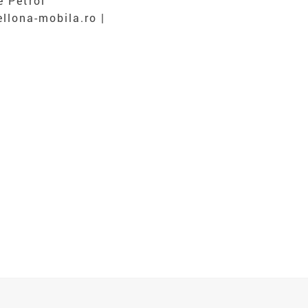
e Petrol
llona-mobila.ro |