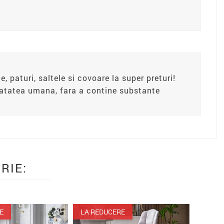
e, paturi, saltele si covoare la super preturi!
anatatea umana, fara a contine substante
RIE:
LA REDUCERE
LA RED