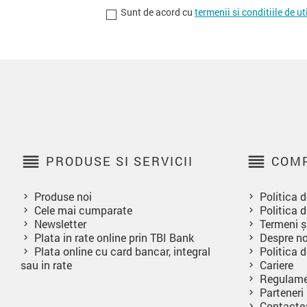
Sunt de acord cu
termenii si conditiile de ut
reorder
reorder
PRODUSE SI SERVICII
COMP
Produse noi
Politica d
Cele mai cumparate
Politica d
Newsletter
Termeni și
Plata in rate online prin TBI Bank
Despre no
Plata online cu card bancar, integral
Politica 
sau in rate
Cariere
Regulame
Parteneri
Contacte