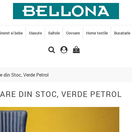
tineret si bebe
Masute
Saltele
Covoare
Home textile
Bucatarie
0
 din Stoc, Verde Petrol
ARE DIN STOC, VERDE PETROL