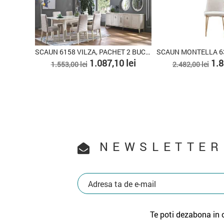
SCAUN MONTELLA 6362, VIZON, PACHET 2 BUCATI
SCAUN 6096 VITELLA CU LIVRARE DIN STOC, SET (2...
Pret
Pret
Pret
Pret
lei
1.760,40 lei
2.93
2.934,00 lei
3.918,00 lei
de
de
baza
baza
NEWSLETTER
Te poti dezabona in 