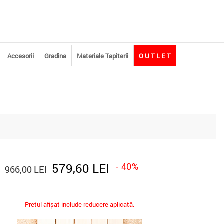
Accesorii
Gradina
Materiale Tapiterii
O U T L E T
579,60 LEI
- 40%
966,00 LEI
Pretul afișat include reducere aplicată.