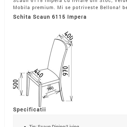
Scaun 6115 Impera cu livrare din Stoc, Verd
Mobila premium. Mi se potriveste Bellona! be
Schita Scaun 6115 Impera
Specificatii
Tip: Scaun Dining/Living