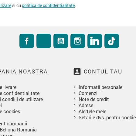
ilizare
si cu
politica de confidentialitate
.
Facebook
RSS
YouTube
Instagram
LinkedIn
TikTok
account_box
ANIA NOASTRA
CONTUL TAU
e livrare
Informatii personale
e confidentialitate
Comenzi
 condiții de utilizare
Note de credit
i
Adrese
de cookies
Alertele mele
Setările dvs. pentru cookie
nt campanii
 Bellona Romania
aza-ne