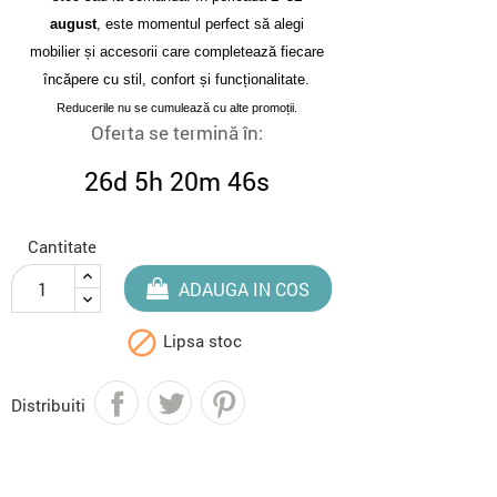
august
, este momentul perfect să alegi
mobilier și accesorii care completează fiecare
încăpere cu stil, confort și funcționalitate.
Reducerile nu se cumulează cu alte promoții.
Oferta se termină în:
26d 5h 20m 45s
Cantitate
ADAUGA IN COS

Lipsa stoc
Distribuiti