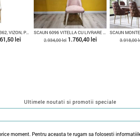
SCAUN MONTEGO, PACHET 2 BUCATI
SCAUN VICTOR 6346, BEJ, PACHET 2 BUCATI
Pret
Pret
Pret
8,50 lei
2.493,75 lei
3.325,00 lei
1.639,00 lei
de
de
baza
baza
Ultimele noutati si promotii speciale
orice moment. Pentru aceasta te rugam sa folosesti informatiil