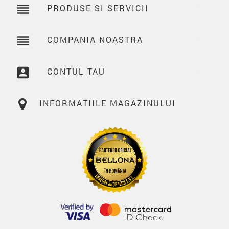
reorder
PRODUSE SI SERVICII

reorder
COMPANIA NOASTRA

account_box
CONTUL TAU

INFORMATIILE MAGAZINULUI