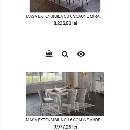
MASA EXTENSIBILA CU 6 SCAUNE MIRANTE
Pret
8.236,50 lei

PACHET
MASA EXTENSIBILA CU 6 SCAUNE ANDERA
Pret
9.977,25 lei