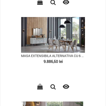

PACHET
MASA EXTENSIBILA ALTERNATIVA CU 6 SCAUNE VALENCIA
Pret
9.886,50 lei

PACHET