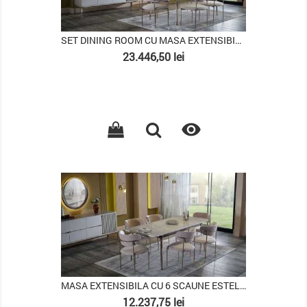
SET DINING ROOM CU MASA EXTENSIBILA ESTELLA
Pret
23.446,50 lei

PACHET
MASA EXTENSIBILA CU 6 SCAUNE ESTELLA
Pret
12.237,75 lei