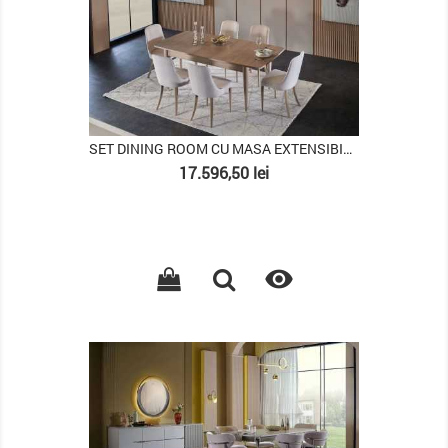
SET DINING ROOM CU MASA EXTENSIBILA MONTELLA
Pret
17.596,50 lei

PACHET