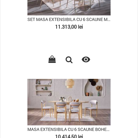
SET MASA EXTENSIBILA CU 6 SCAUNE MARIETTA
Pret
11.313,00 lei

PACHET
MASA EXTENSIBILA CU 6 SCAUNE BOHEEMS
Pret
10.414,50 lei