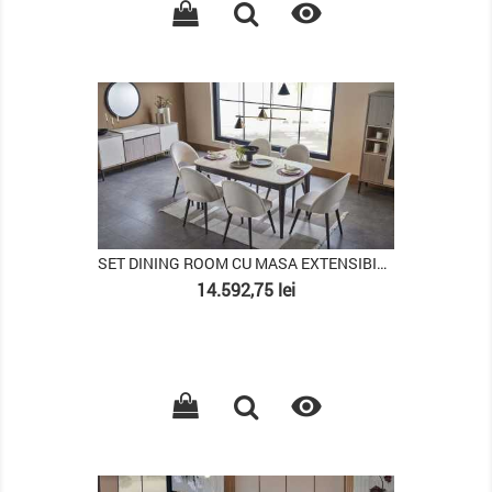

PACHET
SET DINING ROOM CU MASA EXTENSIBILA MONA
Pret
14.592,75 lei

PACHET