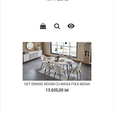

PACHET
SET DINING ROOM CU MASA FIXA MONA
Pret
13.635,00 lei