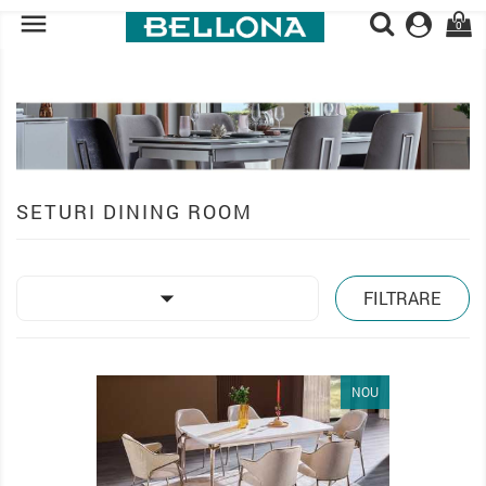

0
SETURI DINING ROOM

FILTRARE
PACHET
NOU