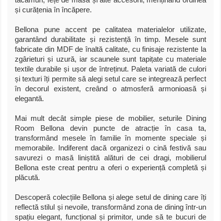
tacâmuri, fețe de masă și alte accesorii, menținând ordinea
și curățenia în încăpere.
Bellona pune accent pe calitatea materialelor utilizate,
garantând durabilitate și rezistență în timp. Mesele sunt
fabricate din MDF de înaltă calitate, cu finisaje rezistente la
zgârieturi și uzură, iar scaunele sunt tapițate cu materiale
textile durabile și ușor de întreținut. Paleta variată de culori
și texturi îți permite să alegi setul care se integrează perfect
în decorul existent, creând o atmosferă armonioasă și
elegantă.
Mai mult decât simple piese de mobilier, seturile Dining
Room Bellona devin puncte de atracție în casa ta,
transformând mesele în familie în momente speciale și
memorabile. Indiferent dacă organizezi o cină festivă sau
savurezi o masă liniștită alături de cei dragi, mobilierul
Bellona este creat pentru a oferi o experiență completă și
plăcută.
Descoperă colecțiile Bellona și alege setul de dining care îți
reflectă stilul și nevoile, transformând zona de dining într-un
spațiu elegant, funcțional și primitor, unde să te bucuri de