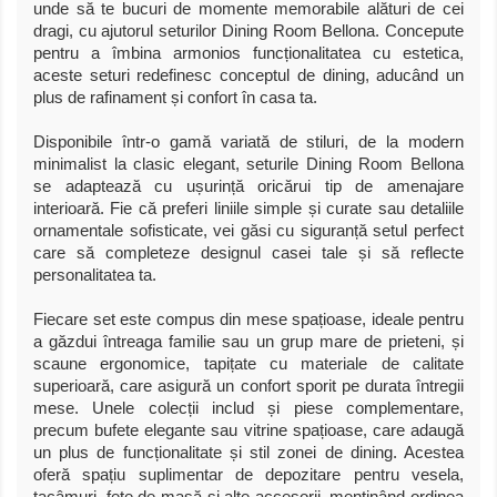
unde să te bucuri de momente memorabile alături de cei
dragi, cu ajutorul seturilor Dining Room Bellona. Concepute
pentru a îmbina armonios funcționalitatea cu estetica,
aceste seturi redefinesc conceptul de dining, aducând un
plus de rafinament și confort în casa ta.
Disponibile într-o gamă variată de stiluri, de la modern
minimalist la clasic elegant, seturile Dining Room Bellona
se adaptează cu ușurință oricărui tip de amenajare
interioară. Fie că preferi liniile simple și curate sau detaliile
ornamentale sofisticate, vei găsi cu siguranță setul perfect
care să completeze designul casei tale și să reflecte
personalitatea ta.
Fiecare set este compus din mese spațioase, ideale pentru
a găzdui întreaga familie sau un grup mare de prieteni, și
scaune ergonomice, tapițate cu materiale de calitate
superioară, care asigură un confort sporit pe durata întregii
mese. Unele colecții includ și piese complementare,
precum bufete elegante sau vitrine spațioase, care adaugă
un plus de funcționalitate și stil zonei de dining. Acestea
oferă spațiu suplimentar de depozitare pentru vesela,