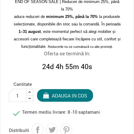
END OF SEASON SALE | Reduceri de minimum 25%, până
la 70%
aduce reduceri de
minimum 25%, până la 70%
la produsele
selecționate, disponibile din stoc sau la comandă. În perioada
1–31 august
, este momentul perfect să alegi mobilier și
accesorii care completează fiecare încăpere cu stil, confort și
funcționalitate.
Reducerile nu se cumulează cu alte promoții.
Oferta se termină în:
24d 4h 55m 39s
Cantitate
ADAUGA IN COS

Termen mediu livrare: 8 -10 saptamani
Distribuiti