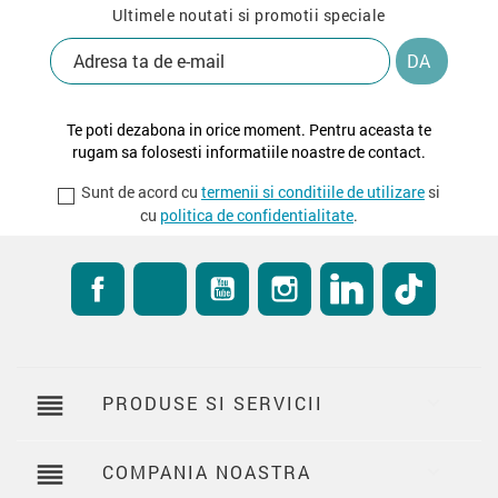
Ultimele noutati si promotii speciale
Te poti dezabona in orice moment. Pentru aceasta te
rugam sa folosesti informatiile noastre de contact.
Sunt de acord cu
termenii si conditiile de utilizare
si
cu
politica de confidentialitate
.
Facebook
RSS
YouTube
Instagram
LinkedIn
TikTok
reorder
PRODUSE SI SERVICII

reorder
COMPANIA NOASTRA
