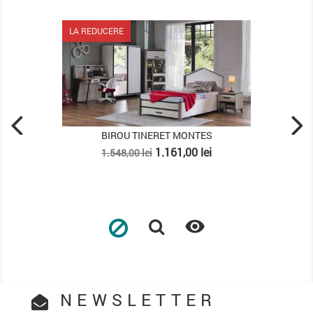
LA REDUCERE
BIROU TINERET MONTES
Pret
Pret
1.161,00 lei
1.548,00 lei
de
baza

NEWSLETTER