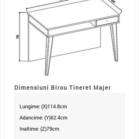
Dimensiuni Birou Tineret
Majer
Lungime: (X)114.8
cm
Adancime: (Y)62.4cm
Inaltime: (Z)79
cm