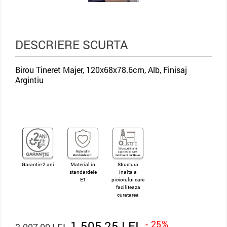
DESCRIERE SCURTA
Birou Tineret Majer, 120x68x78.6cm, Alb, Finisaj
Argintiu
Garantie 2 ani
Material in
Structura
standardele
inalta a
E1
piciorului care
faciliteaza
curatarea
1.505,25 LEI
- 25%