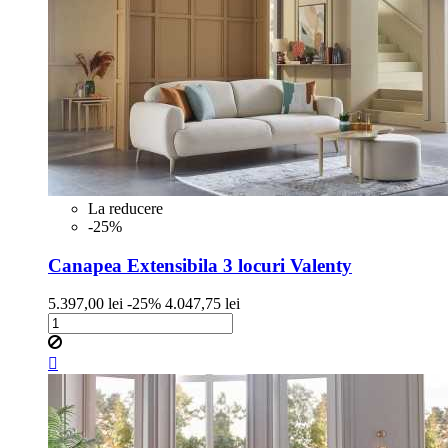
La reducere
-25%
Canapea Extensibila 3 locuri Valenty
Pret
Pret
5.397,00 lei
-25%
4.047,75 lei
de
baza
