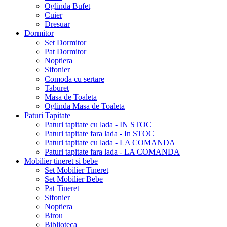
Oglinda Bufet
Cuier
Dresuar
Dormitor
Set Dormitor
Pat Dormitor
Noptiera
Sifonier
Comoda cu sertare
Taburet
Masa de Toaleta
Oglinda Masa de Toaleta
Paturi Tapitate
Paturi tapitate cu lada - IN STOC
Paturi tapitate fara lada - In STOC
Paturi tapitate cu lada - LA COMANDA
Paturi tapitate fara lada - LA COMANDA
Mobilier tineret si bebe
Set Mobilier Tineret
Set Mobilier Bebe
Pat Tineret
Sifonier
Noptiera
Birou
Biblioteca