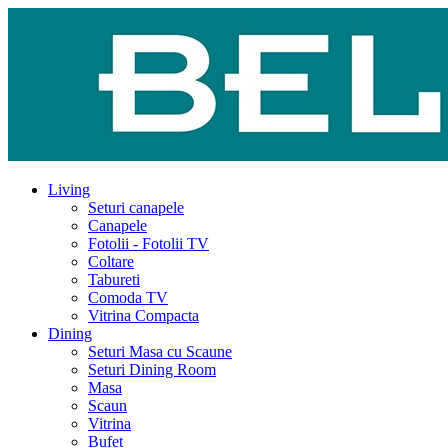
Living
Seturi canapele
Canapele
Fotolii - Fotolii TV
Coltare
Tabureti
Comoda TV
Vitrina Compacta
Dining
Seturi Masa cu Scaune
Seturi Dining Room
Masa
Scaun
Vitrina
Bufet