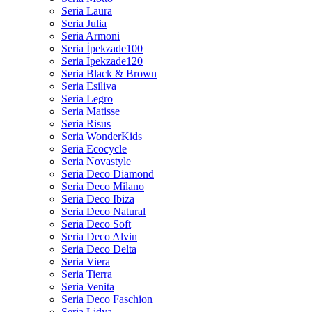
Seria Laura
Seria Julia
Seria Armoni
Seria İpekzade100
Seria İpekzade120
Seria Black & Brown
Seria Esiliva
Seria Legro
Seria Matisse
Seria Risus
Seria WonderKids
Seria Ecocycle
Seria Novastyle
Seria Deco Diamond
Seria Deco Milano
Seria Deco Ibiza
Seria Deco Natural
Seria Deco Soft
Seria Deco Alvin
Seria Deco Delta
Seria Viera
Seria Tierra
Seria Venita
Seria Deco Faschion
Seria Lidya