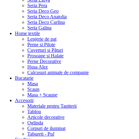
Seria Pera
Seria Deco Geo
Seria Deco Anatolia
Seria Deco Curlina
Seria Galina
Home textile
Lenjerie de pat
Perne si Pilote
Cuverturi si Pături
Prosoape si Halate
Perne Decorative
Husa Alez
Culcusuri animale de companie
Bucatarie
Masa
Scaun
Masa + Scaune
Accesorii
Materiale pentru Tapiterii
Tablou
Articole decorative
Oglinda
Corpuri de iluminat
Tabureti - Puf