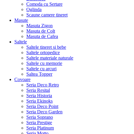
Comoda cu Sertare
Oglinda
Scaune camere tineret
Masute
Masuta Zigon
Masuta de Colt
Masuta de Cafea
Saltele
Saltele tineret si bebe
Saltele ortopedice
Saltele materiale naturale
Saltele cu memorie
Saltele cu arcuri
Saltea Topper
Covoare
Seria Deco Retro
Seria Resital
Seria Historia
Seria Ekinoks
Seria Deco Point
Seria Deco Garden
Seria Soprano
Seria Prestige
Seria Platinum
Seria Motto