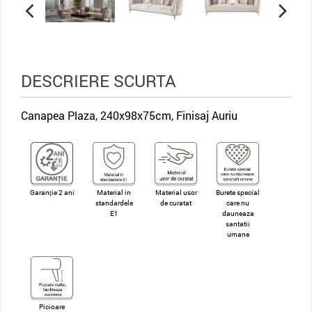
DESCRIERE SCURTA
Canapea Plaza, 240x98x75cm, Finisaj Auriu
Garanție 2 ani
Material in
Material usor
Burete special
standardele
de curatat
care nu
E1
dauneaza
santatii
umane
Picioare