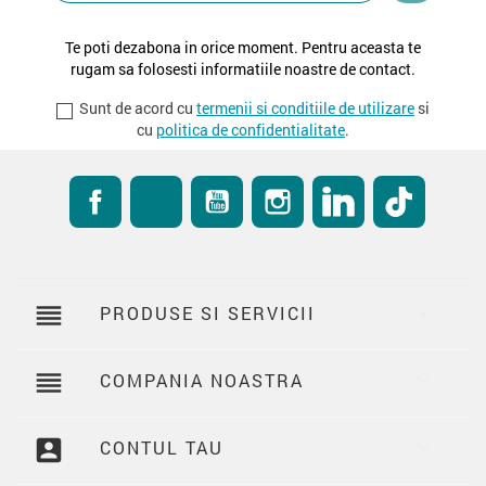
Te poti dezabona in orice moment. Pentru aceasta te
rugam sa folosesti informatiile noastre de contact.
Sunt de acord cu
termenii si conditiile de utilizare
si
cu
politica de confidentialitate
.
Facebook
RSS
YouTube
Instagram
LinkedIn
TikTok
reorder
PRODUSE SI SERVICII

reorder
COMPANIA NOASTRA

account_box
CONTUL TAU
