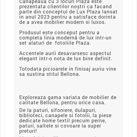
Canapeaua cu 3 locuri Plaza este
prezentata clientilor noștri ca facand
parte din conceptul de Lux Plaza lansat
in anul 2023 pentru a satisface dorinta
de a avea mobilier modern si luxos.
Produsul este conceput pentru a
completa linia modernă de lux intr-un
set alaturi de fotoliile Plaza.
Accentele aurii desavarsesc aspectul
elegant intr-o nota de lux bine definit.
Totodata picioarele in finisaj auriu vine
sa sustina stilul Bellona.
Exploreaza gama variata de mobilier de
calitate Bellona, pentru orice casa.
De la paturi, sifoniere, dulapuri,
biblioteci, canapele si fotolii, la piese
dedicate home textil precum perne,
paturi, saltele si covoare la super
preturi!