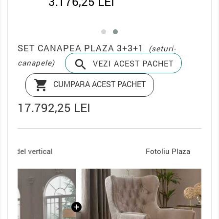
3.176,25 LEI
SET CANAPEA PLAZA 3+3+1
(seturi-

canapele)
VEZI ACEST PACHET

CUMPARA ACEST PACHET
17.792,25 LEI
Fotoliu Plaza