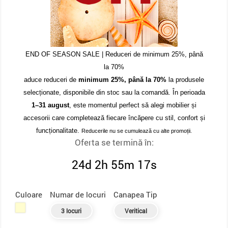
END OF SEASON SALE | Reduceri de minimum 25%, până
la 70%
aduce reduceri de
minimum 25%, până la 70%
la produsele
selecționate, disponibile din stoc sau la comandă. În perioada
1–31 august
, este momentul perfect să alegi mobilier și
accesorii care completează fiecare încăpere cu stil, confort și
funcționalitate.
Reducerile nu se cumulează cu alte promoții.
Oferta se termină în:
24d 2h 55m 17s
Culoare
Numar de locuri
Canapea Tip
Crem
3 locuri
Veritical