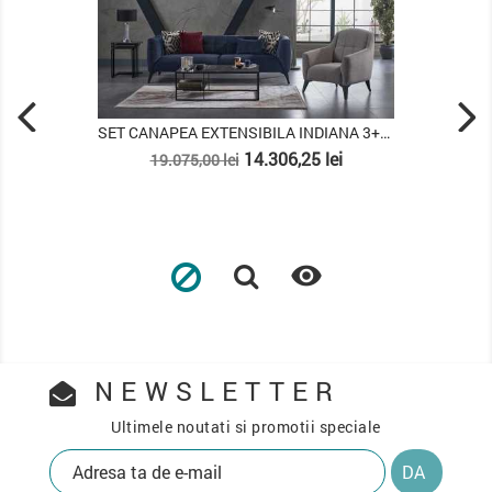
SET CANAPEA EXTENSIBILA INDIANA 3+3+1+1
CANAPEA EXTENSIBILA 3 LOC
Pret
Pret
,25 lei
4.617,75 lei
6.157,00 lei
de
baza


NEWSLETTER
Ultimele noutati si promotii speciale