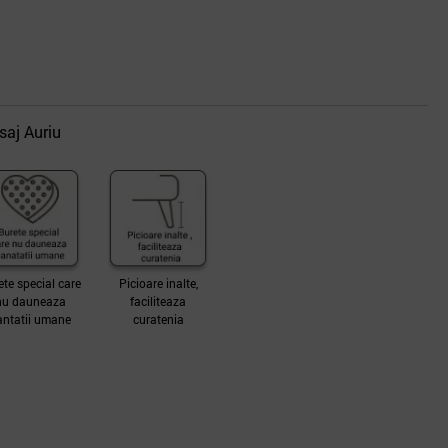
saj Auriu
ete special care
Picioare inalte,
nu dauneaza
faciliteaza
antatii umane
curatenia