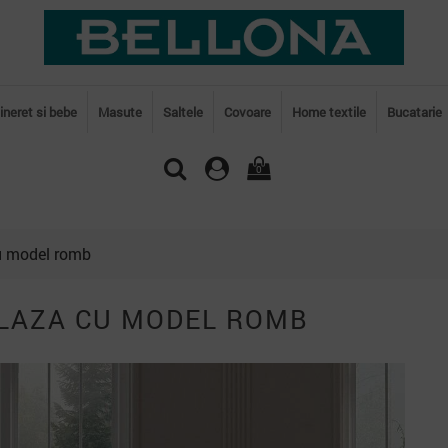
tineret si bebe
Masute
Saltele
Covoare
Home textile
Bucatarie
0
u model romb
PLAZA CU MODEL ROMB