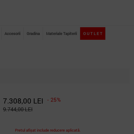
Accesorii
Gradina
Materiale Tapiterii
O U T L E T
7.308,00 LEI
- 25%
9.744,00 LEI
Pretul afișat include reducere aplicată.