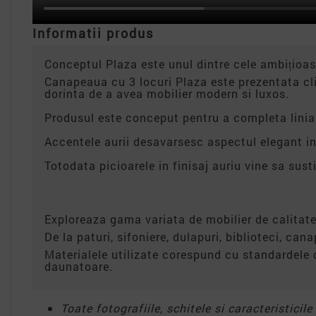
Informatii produs
Conceptul Plaza este unul dintre cele ambițioa
Canapeaua cu 3 locuri Plaza este prezentata cli
dorinta de a avea mobilier modern si luxos.
Produsul este conceput pentru a completa linia m
Accentele aurii desavarsesc aspectul elegant int
Totodata picioarele in finisaj auriu vine sa susti
Exploreaza gama variata de mobilier de calitate
De la paturi, sifoniere, dulapuri, biblioteci, can
Materialele utilizate corespund cu standardele 
daunatoare.
Toate fotografiile, schitele si caracteristicil