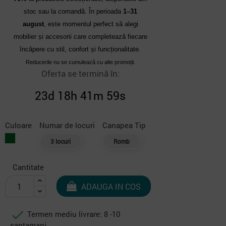
stoc sau la comandă. În perioada
1–31
august
, este momentul perfect să alegi
mobilier și accesorii care completează fiecare
încăpere cu stil, confort și funcționalitate.
Reducerile nu se cumulează cu alte promoții.
Oferta se termină în:
23d 18h 41m 58s
Culoare
Numar de locuri
Canapea Tip
Verde
3 locuri
Romb
inchis
Cantitate
ADAUGA IN COS

Termen mediu livrare: 8 -10
saptamani