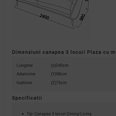
Dimensiuni canapea 3 locuri Plaza cu 
Lungime
(x)240cm
Adancime
(Y)98cm
Inaltime
(Z)75cm
Specificatii
Tip: Canapea 3 locuri Dining/Living