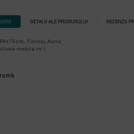
RIERE
DETALII ALE PRODUSULUI
RECENZII P
98x75cm, Finisaj Auriu
ellona-mobila.ro |
 romb