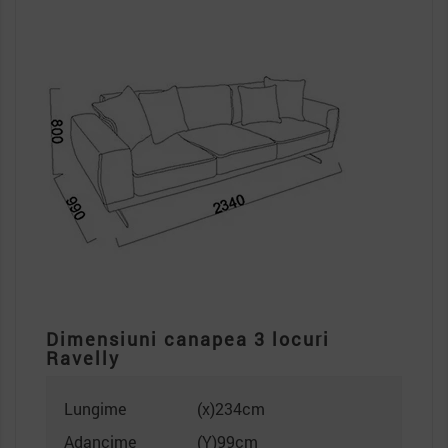
Dimensiuni canapea 3 locuri
Ravelly
Lungime
(x)234cm
Adancime
(Y)99cm