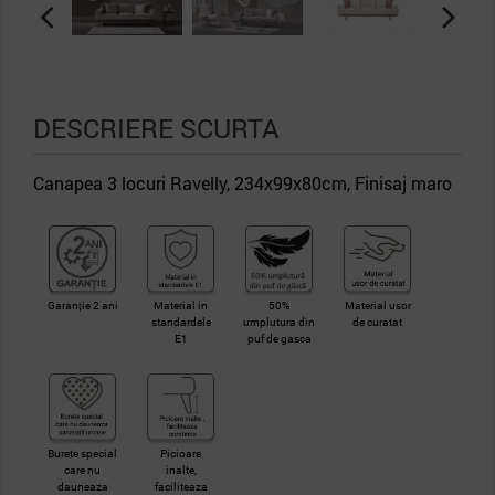
DESCRIERE SCURTA
Canapea 3 locuri Ravelly, 234x99x80cm, Finisaj maro
Garanție 2 ani
Material in
50%
Material usor
standardele
umplutura din
de curatat
E1
puf de gasca
Burete special
Picioare
care nu
inalte,
dauneaza
faciliteaza