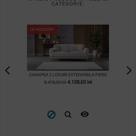
CATEGORIE:
 REDUCERE
LA REDUCERE
NAPEA 2 LOCURI EXTENSIBILA FIERO
CANAPEA 2 LOC
Pret
Pret
Pret
4.108,50 lei
5.478,00 lei
5.339,00
de
de
baza
baza
