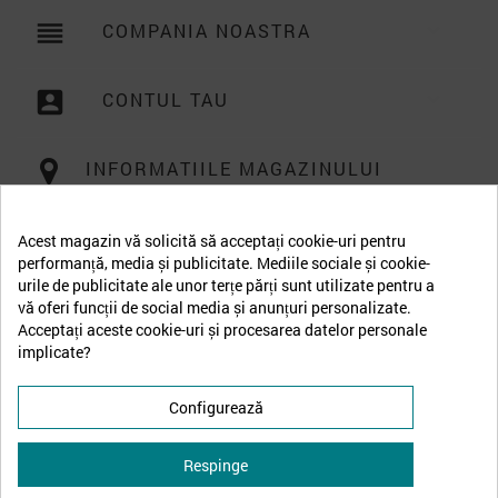
reorder
COMPANIA NOASTRA

account_box
CONTUL TAU

INFORMATIILE MAGAZINULUI
Acest magazin vă solicită să acceptați cookie-uri pentru
performanță, media și publicitate. Mediile sociale și cookie-
urile de publicitate ale unor terțe părți sunt utilizate pentru a
vă oferi funcții de social media și anunțuri personalizate.
Acceptați aceste cookie-uri și procesarea datelor personale
implicate?
Configurează
Respinge