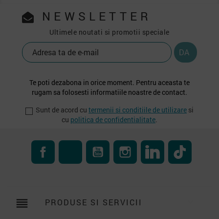
NEWSLETTER
Ultimele noutati si promotii speciale
Te poti dezabona in orice moment. Pentru aceasta te
rugam sa folosesti informatiile noastre de contact.
Sunt de acord cu
termenii si conditiile de utilizare
si
cu
politica de confidentialitate
.
Facebook
RSS
YouTube
Instagram
LinkedIn
TikTok
reorder
PRODUSE SI SERVICII
