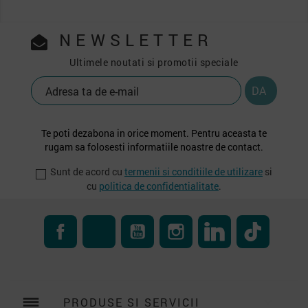
NEWSLETTER
Ultimele noutati si promotii speciale
Te poti dezabona in orice moment. Pentru aceasta te
rugam sa folosesti informatiile noastre de contact.
Sunt de acord cu
termenii si conditiile de utilizare
si
cu
politica de confidentialitate
.
Facebook
RSS
YouTube
Instagram
LinkedIn
TikTok
reorder
PRODUSE SI SERVICII
