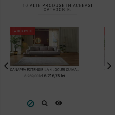
10 ALTE PRODUSE IN ACEEASI
CATEGORIE:
LA REDUCERE
CANAPEA 3 LOCURI EXTENSIBILA BOHEEMS
Pret
Pret
4.060,50 lei
5.414,00 lei
de
baza
