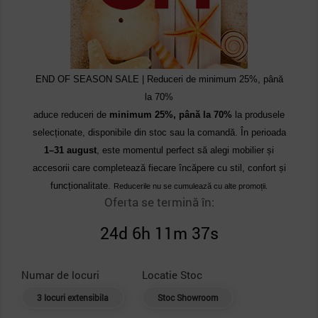
END OF SEASON SALE | Reduceri de minimum 25%, până
la 70%
aduce reduceri de
minimum 25%, până la 70%
la produsele
selecționate, disponibile din stoc sau la comandă. În perioada
1–31 august
, este momentul perfect să alegi mobilier și
accesorii care completează fiecare încăpere cu stil, confort și
funcționalitate.
Reducerile nu se cumulează cu alte promoții.
Oferta se termină în:
24d 6h 11m 36s
Numar de locuri
Locatie Stoc
3 locuri extensibila
Stoc Showroom