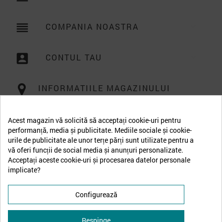
reorder
COMPANIA NOASTRA

account_box
CONTUL TAU

INFORMATIILE MAGAZINULUI
Acest magazin vă solicită să acceptați cookie-uri pentru
performanță, media și publicitate. Mediile sociale și cookie-
urile de publicitate ale unor terțe părți sunt utilizate pentru a
vă oferi funcții de social media și anunțuri personalizate.
Acceptați aceste cookie-uri și procesarea datelor personale
implicate?
Configurează
Respinge