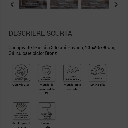
DESCRIERE SCURTA
Canapea Extensibila 3 locuri Havana, 236x96x80cm,
Gri, culoare picior Bronz
Garanție 2 ani
Material in
Material usor
Extensibila
standardele
de curatat
E1
Burete special
Picioare
care nu
inalte,