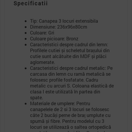
Specificatii
Tip: Canapea 3 locuri extensibila
Dimensiune: 236x96x80cm
Culoare: Gri
Culoare picioare: Bronz
Caracteristici despre cadrul din lemn:
Profilele cutiei și scheletul brațului din
cutie sunt alcătuite din MDF și plăci
aglomerate.
Caracteristici despre cadrul metalic: Pe
carcasa din lemn cu ramă metalică se
folosesc profile fosfatate. Cadru
metalic cu arcuri S. Coloana elastică de
clasa I este utilizată în partea din
spate.
Materiale de umplere: Pentru
canapelele de 2 si 3 locuri se folosesc
câte 2 bucăți perne de braț umplute cu
spumă și fibre. Pentru modelul cu 3
locuri se utilizează o saltea ortopedică