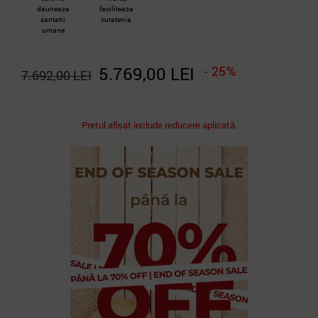
dauneaza
faciliteaza
santatii
curatenia
umane
5.769,00 LEI
- 25%
7.692,00 LEI
Pretul afișat include reducere aplicată.