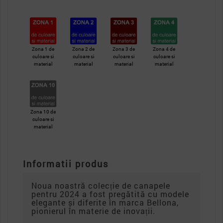
Zona 1 de
Zona 2 de
Zona 3 de
Zona 4 de
culoare si
culoare si
culoare si
culoare si
material
material
material
material
Zona 10 de
culoare si
material
Informatii produs
Noua noastră colecție de canapele
pentru 2024 a fost pregătită cu modele
elegante și diferite în marca Bellona,
pionierul în materie de inovații.