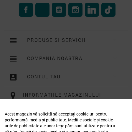
Facebook
RSS
YouTube
Instagram
LinkedIn
TikTok
reorder
PRODUSE SI SERVICII

reorder
COMPANIA NOASTRA

account_box
CONTUL TAU

INFORMATIILE MAGAZINULUI
Acest magazin vă solicită să acceptați cookie-uri pentru
performanță, media și publicitate. Mediile sociale și cookie-
urile de publicitate ale unor terțe părți sunt utilizate pentru a
vă oferi funcții de social media și anunțuri personalizate.