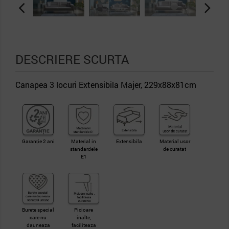
DESCRIERE SCURTA
Canapea 3 locuri Extensibila Majer, 229x88x81cm
Garanție 2 ani
Material in
Extensibila
Material usor
standardele
de curatat
E1
Burete special
Picioare
care nu
inalte,
dauneaza
faciliteaza