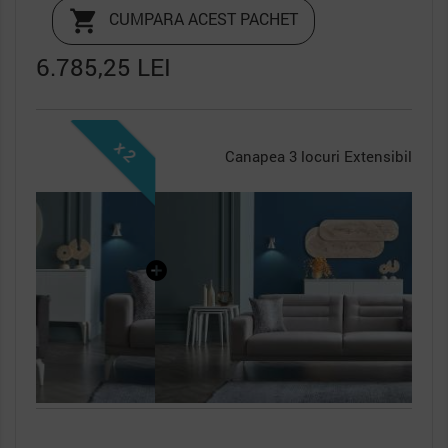

CUMPARA ACEST PACHET
6.785,25 LEI
x 2
Canapea 3 locuri Extensibila Majer