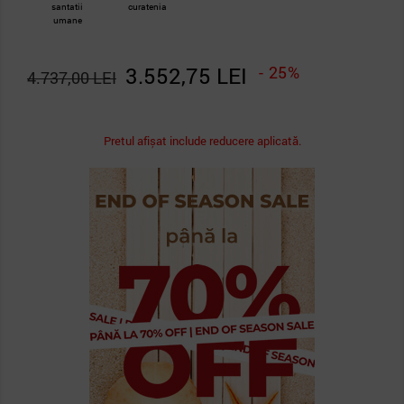
santatii
curatenia
umane
3.552,75 LEI
- 25%
4.737,00 LEI
Pretul afișat include reducere aplicată.