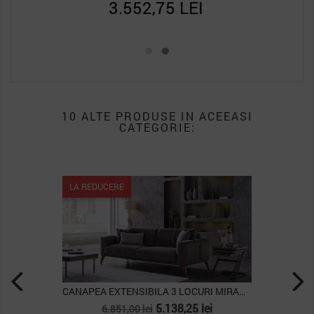
3.552,75 LEI
10 ALTE PRODUSE IN ACEEASI
CATEGORIE:
LA REDUCERE
CANAPEA EXTENSIBILA 3 LOCURI MIRANTE S
CANAPEA 2 LOCURI EXTENSIBILA STANDARD ESTELLA
Pret
Pret
4.762,50 lei
6.350,00 lei