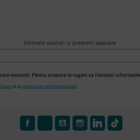
Ultimele noutati si promotii speciale
orice moment. Pentru aceasta te rugam sa folosesti informatiil
ilizare
si cu
politica de confidentialitate
.
Facebook
RSS
YouTube
Instagram
LinkedIn
TikTok