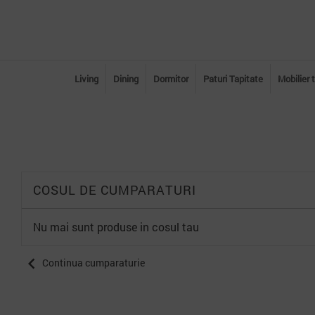
Living
Dining
Dormitor
Paturi Tapitate
Mobilier 
COSUL DE CUMPARATURI
Nu mai sunt produse in cosul tau
chevron_left
Continua cumparaturie