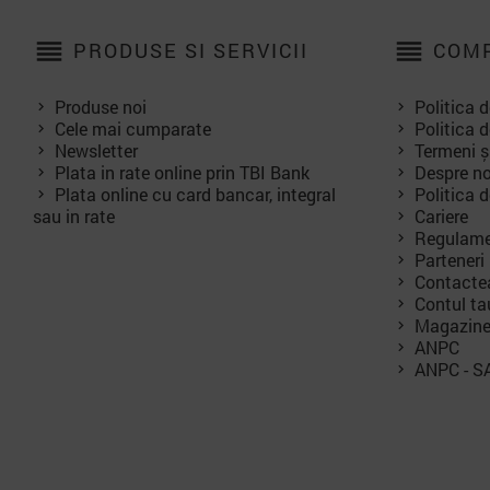
reorder
reorder
PRODUSE SI SERVICII
COMP
Produse noi
Politica d
Cele mai cumparate
Politica d
Newsletter
Termeni și
Plata in rate online prin TBI Bank
Despre no
Plata online cu card bancar, integral
Politica 
sau in rate
Cariere
Regulame
Parteneri
Contacte
Contul ta
Magazin
ANPC
ANPC - S