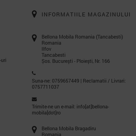
INFORMATIILE MAGAZINULUI
Bellona Mobila Romania (Tancabesti)
Romania
Ilfov
Tancabesti
-uri
Șos. Bucureşti - Ploieşti, Nr. 166
Suna-ne: 0759657449 | Reclamatii / Livrari:
0757711037
Trimite-ne un e-mail: info[at]bellona-
mobila[dot]ro
Bellona Mobila Bragadiru
Romania