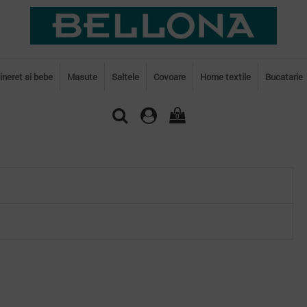
tineret si bebe
Masute
Saltele
Covoare
Home textile
Bucatarie
0