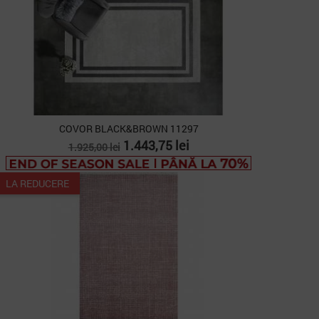
COVOR BLACK&BROWN 11297
Pret
Pret
1.443,75 lei
1.925,00 lei
de
baza
LA REDUCERE