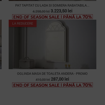
PAT TAPITAT CU LADA SI SOMIERA RABATABILA...
Pret
Pret
3.223,50 lei
4.298,00 lei
de
baza
LA REDUCERE
OGLINDA MASA DE TOALETA ANDERA - PROMO
Pret
Pret
287,00 lei
410,00 lei
de
baza