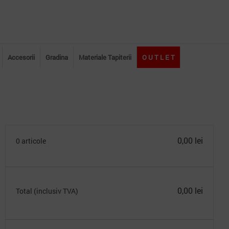
Accesorii
Gradina
Materiale Tapiterii
O U T L E T
0,00 lei
0 articole
0,00 lei
Total (inclusiv TVA)