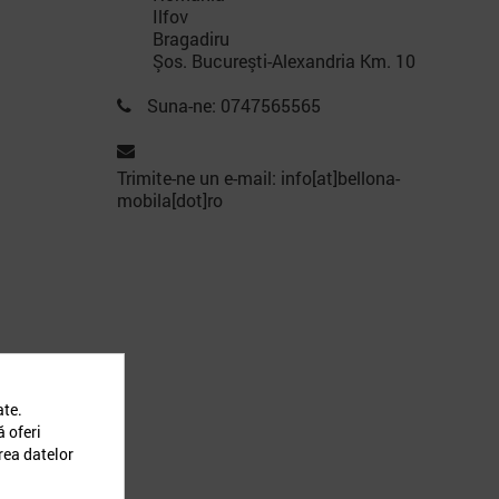
Ilfov
Bragadiru
Şos. Bucureşti-Alexandria Km. 10
Suna-ne: 0747565565
Trimite-ne un e-mail: info[at]bellona-
mobila[dot]ro
ate.
ă oferi
rea datelor