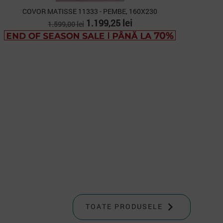
COVOR MATISSE 11333 - PEMBE, 160X230
Pret
Pret
1.199,25 lei
1.599,00 lei
de
baza

TOATE PRODUSELE