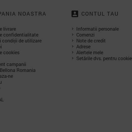
account_box
ANIA NOASTRA
CONTUL TAU
e livrare
Informatii personale
e confidentialitate
Comenzi
 condiții de utilizare
Note de credit
i
Adrese
de cookies
Alertele mele
Setările dvs. pentru cookie
nt campanii
 Bellona Romania
aza-ne
u
e
AL