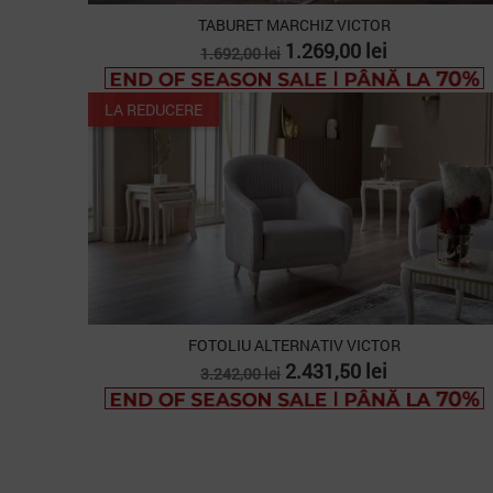
TABURET MARCHIZ VICTOR
Pret
Pret
1.269,00 lei
1.692,00 lei
de
baza
LA REDUCERE
FOTOLIU ALTERNATIV VICTOR
Pret
Pret
2.431,50 lei
3.242,00 lei
de
baza