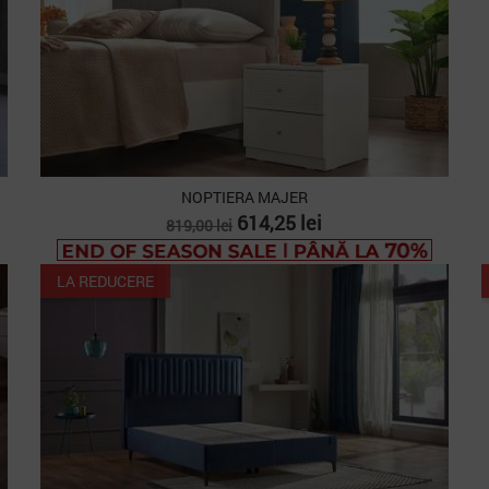
NOPTIERA MAJER
Pret
Pret
614,25 lei
819,00 lei
de
baza
LA REDUCERE