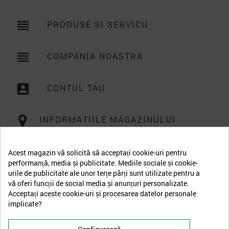
reorder
PRODUSE SI SERVICII

reorder
COMPANIA NOASTRA

account_box
CONTUL TAU

INFORMATIILE MAGAZINULUI
Acest magazin vă solicită să acceptați cookie-uri pentru
performanță, media și publicitate. Mediile sociale și cookie-
urile de publicitate ale unor terțe părți sunt utilizate pentru a
vă oferi funcții de social media și anunțuri personalizate.
Acceptați aceste cookie-uri și procesarea datelor personale
implicate?