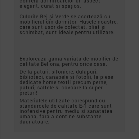
conferă dormitoarelor un aspect
elegant, curat și spațios.
Culorile Bej și Verde se asortează cu
mobilierul din dormitor. Husele noastre,
care sunt ușor de colectat, pliat și
schimbat, sunt ideale pentru utilizare.
Exploreaza gama variata de mobilier de
calitate Bellona, pentru orice casa.
De la paturi, sifoniere, dulapuri,
biblioteci, canapele si fotolii, la piese
dedicate home textil precum perne,
paturi, saltele si covoare la super
preturi!
Materialele utilizate corespund cu
standardele de calitate E-1 care sunt
inofensive pentru mediu si sanatatea
umana, fara a contine substante
daunatoare.