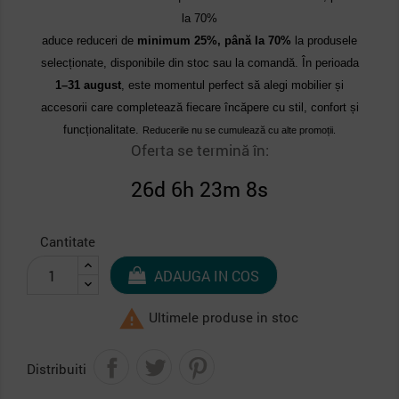
la 70%
aduce reduceri de
minimum 25%, până la 70%
la produsele
selecționate, disponibile din stoc sau la comandă. În perioada
1–31 august
, este momentul perfect să alegi mobilier și
accesorii care completează fiecare încăpere cu stil, confort și
funcționalitate.
Reducerile nu se cumulează cu alte promoții.
Oferta se termină în:
26d 6h 23m 7s
Cantitate
ADAUGA IN COS

Ultimele produse in stoc
Distribuiti