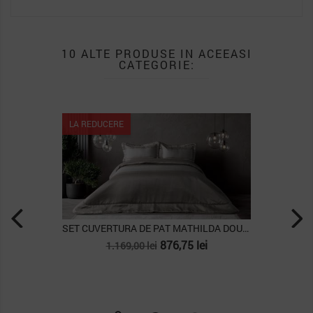
10 ALTE PRODUSE IN ACEEASI
CATEGORIE:
LA REDUCERE
SET CUVERTURA DE PAT MATHILDA DOUBLE, AURIU
Pret
Pret
876,75 lei
1.169,00 lei
de
baza