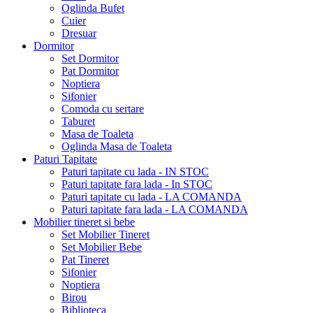
Oglinda Bufet
Cuier
Dresuar
Dormitor
Set Dormitor
Pat Dormitor
Noptiera
Sifonier
Comoda cu sertare
Taburet
Masa de Toaleta
Oglinda Masa de Toaleta
Paturi Tapitate
Paturi tapitate cu lada - IN STOC
Paturi tapitate fara lada - In STOC
Paturi tapitate cu lada - LA COMANDA
Paturi tapitate fara lada - LA COMANDA
Mobilier tineret si bebe
Set Mobilier Tineret
Set Mobilier Bebe
Pat Tineret
Sifonier
Noptiera
Birou
Biblioteca