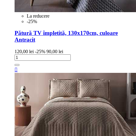
La reducere
-25%
Pătură TV împletită, 130x170cm, culoare
Antracit
Pret
Pret
120,00 lei
-25%
90,00 lei
de
baza
