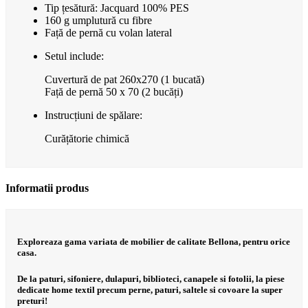
Tip țesătură: Jacquard 100% PES
160 g umplutură cu fibre
Față de pernă cu volan lateral
Setul include:
Cuvertură de pat 260x270 (1 bucată)
Față de pernă 50 x 70 (2 bucăți)
Instrucțiuni de spălare:
Curățătorie chimică
Informatii produs
Exploreaza gama variata de mobilier de calitate Bellona, pentru orice
casa.
De la paturi, sifoniere, dulapuri, biblioteci, canapele si fotolii, la piese
dedicate home textil precum perne, paturi, saltele si covoare la super
preturi!