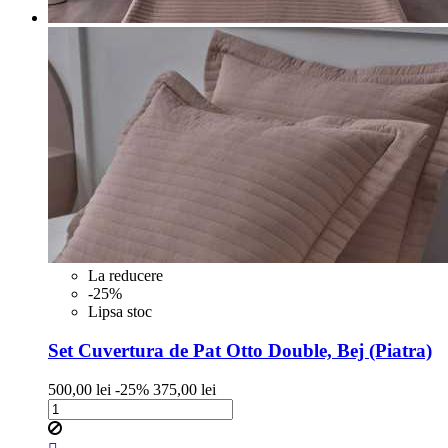
La reducere
-25%
Lipsa stoc
Set Cuvertura de Pat Otto Double, Bej (Piatra)
Pret
Pret
500,00 lei
-25%
375,00 lei
de
baza