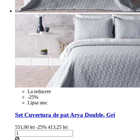
La reducere
-25%
Lipsa stoc
Set Cuvertura de pat Arya Double, Gri
Pret
Pret
551,00 lei
-25%
413,25 lei
de
baza