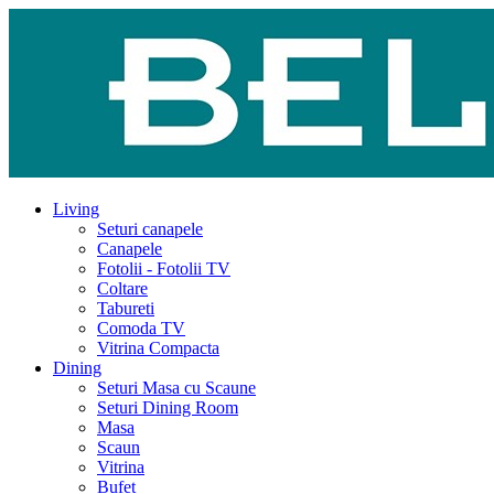
Living
Seturi canapele
Canapele
Fotolii - Fotolii TV
Coltare
Tabureti
Comoda TV
Vitrina Compacta
Dining
Seturi Masa cu Scaune
Seturi Dining Room
Masa
Scaun
Vitrina
Bufet