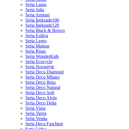
Seria Laura
Seria Julia
Seria Armoni
Seria İpekzade100
Seria İpekzade120
Seria Black & Brown
Seria Esiliva
Seria Legro
Seria Matisse
Seria Risus
Seria WonderKids
Seria Ecocycle
Seria Novastyle
Seria Deco Diamond
Seria Deco Milano
Seria Deco Ibiza
Seria Deco Natural
Seria Deco Soft
Seria Deco Alvin
Seria Deco Delta
Seria Viera
Seria Tierra
Seria Venita
Seria Deco Faschion
Seria Lidya