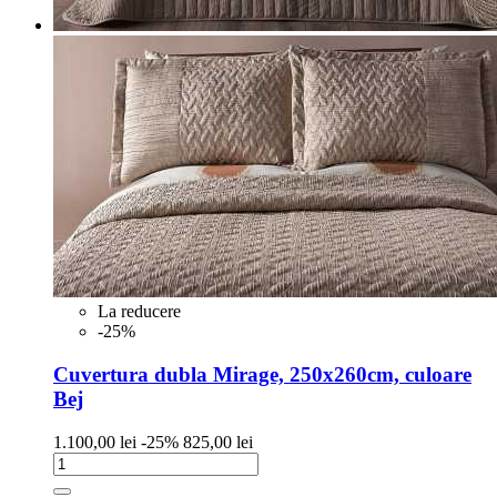
La reducere
-25%
Cuvertura dubla Mirage, 250x260cm, culoare
Bej
Pret
Pret
1.100,00 lei
-25%
825,00 lei
de
baza