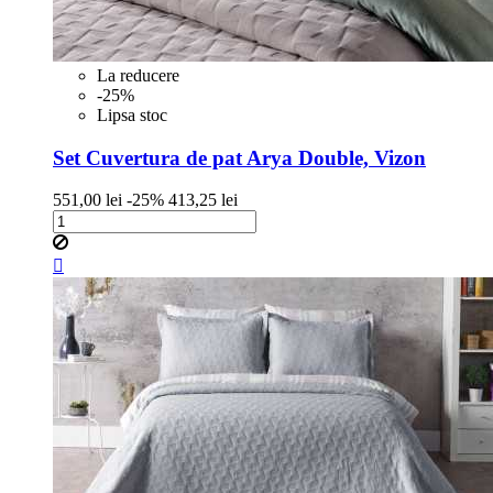
La reducere
-25%
Lipsa stoc
Set Cuvertura de pat Arya Double, Vizon
Pret
Pret
551,00 lei
-25%
413,25 lei
de
baza
