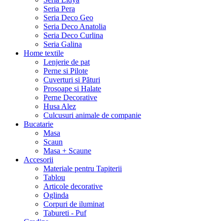
Seria Pera
Seria Deco Geo
Seria Deco Anatolia
Seria Deco Curlina
Seria Galina
Home textile
Lenjerie de pat
Perne si Pilote
Cuverturi si Pături
Prosoape si Halate
Perne Decorative
Husa Alez
Culcusuri animale de companie
Bucatarie
Masa
Scaun
Masa + Scaune
Accesorii
Materiale pentru Tapiterii
Tablou
Articole decorative
Oglinda
Corpuri de iluminat
Tabureti - Puf