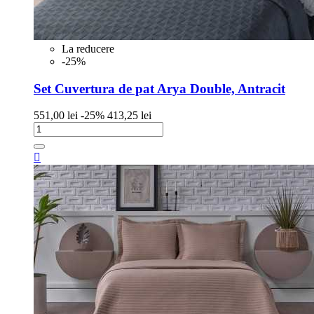
La reducere
-25%
Set Cuvertura de pat Arya Double, Antracit
Pret
Pret
551,00 lei
-25%
413,25 lei
de
baza
