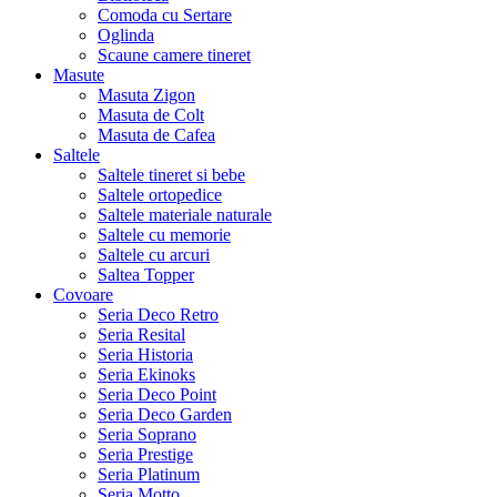
Comoda cu Sertare
Oglinda
Scaune camere tineret
Masute
Masuta Zigon
Masuta de Colt
Masuta de Cafea
Saltele
Saltele tineret si bebe
Saltele ortopedice
Saltele materiale naturale
Saltele cu memorie
Saltele cu arcuri
Saltea Topper
Covoare
Seria Deco Retro
Seria Resital
Seria Historia
Seria Ekinoks
Seria Deco Point
Seria Deco Garden
Seria Soprano
Seria Prestige
Seria Platinum
Seria Motto